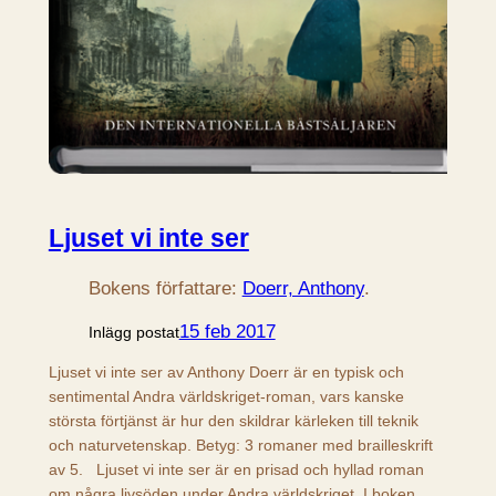
Ljuset vi inte ser
Bokens författare:
Doerr, Anthony
.
15 feb 2017
Inlägg postat
Ljuset vi inte ser av Anthony Doerr är en typisk och
sentimental Andra världskriget-roman, vars kanske
största förtjänst är hur den skildrar kärleken till teknik
och naturvetenskap. Betyg: 3 romaner med brailleskrift
av 5. Ljuset vi inte ser är en prisad och hyllad roman
om några livsöden under Andra världskriget. I boken