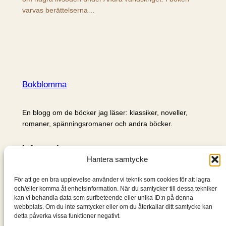
varvas berättelserna…
Bokblomma
En blogg om de böcker jag läser: klassiker, noveller,
romaner, spänningsromaner och andra böcker.
Information
Hantera samtycke
Cookie- och integritetspolicy
Om mig & om bloggen
För att ge en bra upplevelse använder vi teknik som cookies för att lagra
S
och/eller komma åt enhetsinformation. När du samtycker till dessa tekniker
kan vi behandla data som surfbeteende eller unika ID:n på denna
ö
webbplats. Om du inte samtycker eller om du återkallar ditt samtycke kan
k
detta påverka vissa funktioner negativt.