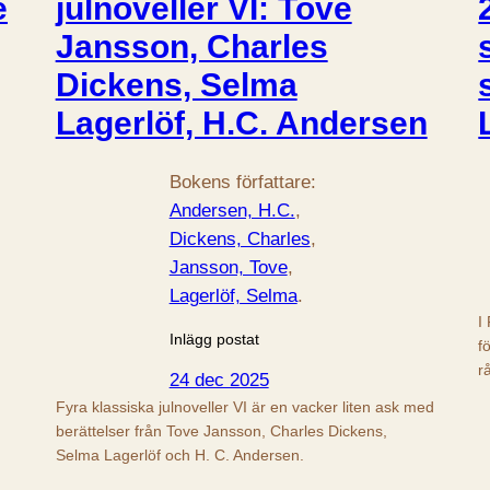
e
julnoveller VI: Tove
Jansson, Charles
Dickens, Selma
Lagerlöf, H.C. Andersen
Bokens författare:
Andersen, H.C.
, 
Dickens, Charles
, 
Jansson, Tove
, 
Lagerlöf, Selma
.
I
Inlägg postat
f
r
24 dec 2025
Fyra klassiska julnoveller VI är en vacker liten ask med
berättelser från Tove Jansson, Charles Dickens,
Selma Lagerlöf och H. C. Andersen.