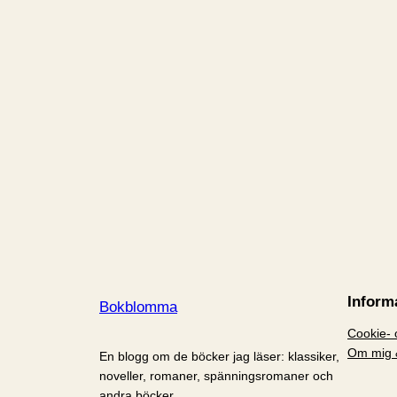
Inform
Bokblomma
Cookie- o
Om mig 
En blogg om de böcker jag läser: klassiker,
noveller, romaner, spänningsromaner och
andra böcker.