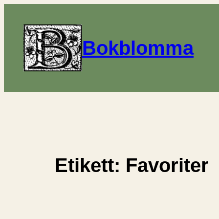
Hoppa
till
innehåll
Bokblomma
Etikett:
Favoriter