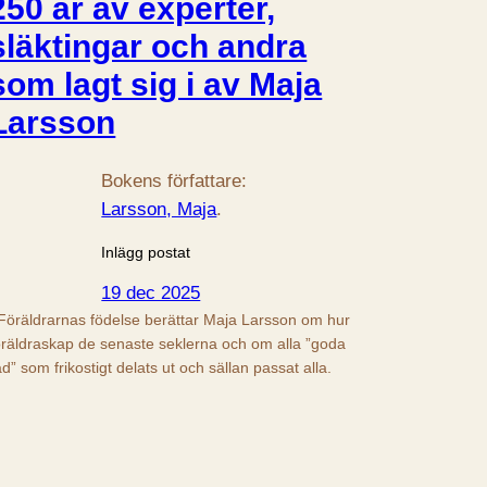
250 år av experter,
släktingar och andra
som lagt sig i av Maja
Larsson
Bokens författare:
Larsson, Maja
.
Inlägg postat
19 dec 2025
 Föräldrarnas födelse berättar Maja Larsson om hur
öräldraskap de senaste seklerna och om alla ”goda
åd” som frikostigt delats ut och sällan passat alla.