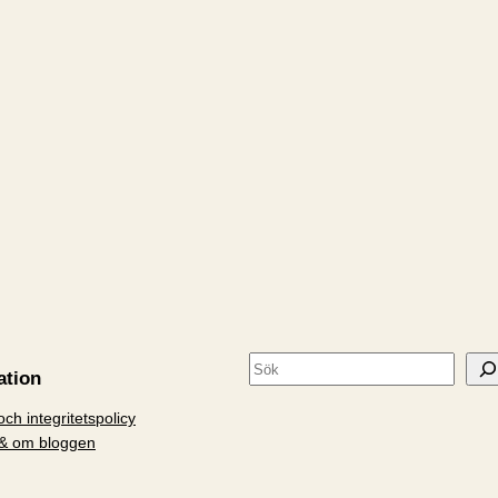
S
ation
ö
ch integritetspolicy
k
& om bloggen