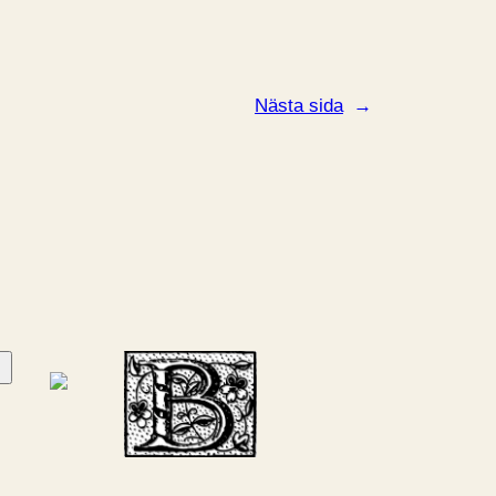
Nästa sida
→