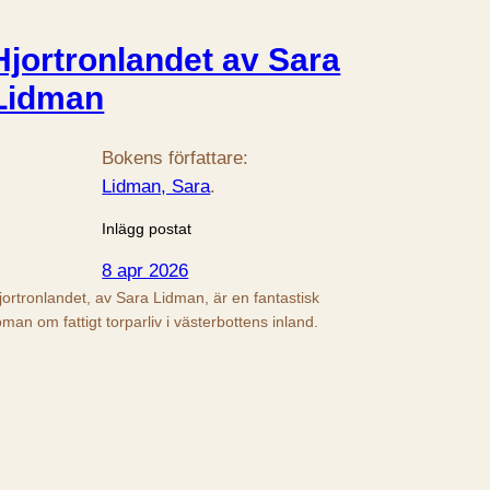
Hjortronlandet av Sara
Lidman
Bokens författare:
Lidman, Sara
.
Inlägg postat
8 apr 2026
jortronlandet, av Sara Lidman, är en fantastisk
oman om fattigt torparliv i västerbottens inland.