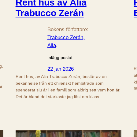
Rent hus av Alia
Trabucco Zerán
Bokens författare:
Trabucco Zerán,
Alia
.
Inlägg postat
g.
22 jan 2026
R
a
Rent hus, av Alia Trabucco Zerán, består av en
.
k
bekännelse från ett chilenskt hembiträde som
ar
f
spenderat sju år i en familj som aldrig sett vem hon är.
Det är bland det starkaste jag läst om klass.