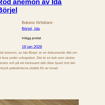
Röd anemon av Ida
Börjel
Bokens författare:
Börjel, Ida
.
Inlägg postat
19 jan 2026
öd anemon, av Ida Börjel, är en dokumentär dikt om
tt leva under ockupation. Det är en bok som väcker
änslor och på ett intressant sätt riktar ljuset mot det
örtryck palestinierna utsätts för av Israel.