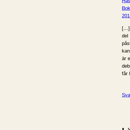
Häs
Bo
201
[…]
del 
pås
kan
är 
deba
får
Sva