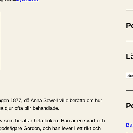
ö
k
P
Lä
K
a
t
e
ngen 1877, då Anna Sewell ville berätta om hur
P
g
a djur ofta blir behandlade.
o
lv som berättar hela boken. Han är en svart och
r
Ba
godsägare Gordon, och han lever i ett rikt och
i