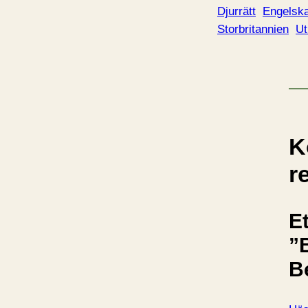
Djurrätt
Engelsk
Storbritannien
Ut
K
r
Et
”
B