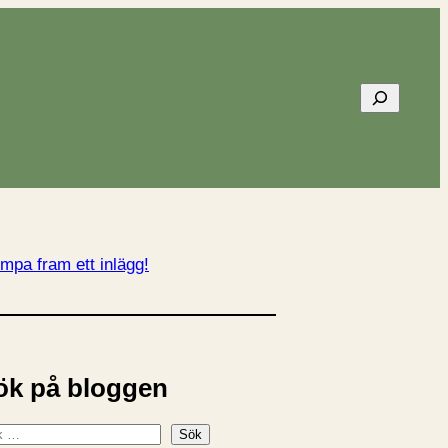
Sök
mpa fram ett inlägg!
ök på bloggen
Sök