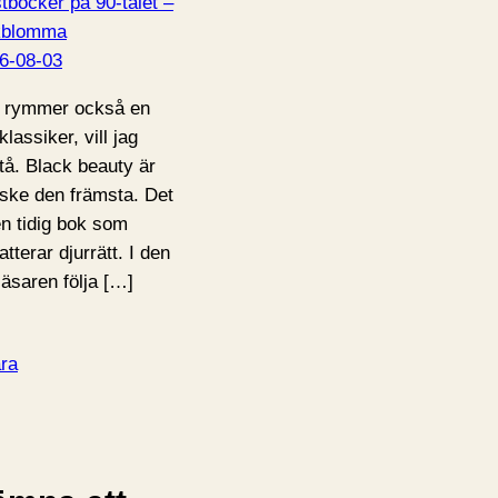
tböcker på 90-talet –
kblomma
6-08-03
 rymmer också en
klassiker, vill jag
tå. Black beauty är
ske den främsta. Det
en tidig bok som
tterar djurrätt. I den
 läsaren följa […]
ra