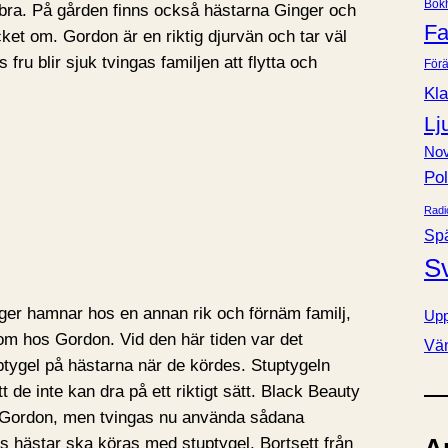
Bok
 bra. På gården finns också hästarna Ginger och
e
Fa
et om. Gordon är en riktig djurvän och tar väl
r
fru blir sjuk tvingas familjen att flytta och
Förä
Kla
Lj
Nov
Pol
Radi
Sp
S
er hamnar hos en annan rik och förnäm familj,
Upp
 som hos Gordon. Vid den här tiden var det
Vä
ptygel på hästarna när de kördes. Stuptygeln
 de inte kan dra på ett riktigt sätt. Black Beauty
os Gordon, men tvingas nu använda sådana
ns hästar ska köras med stuptygel. Bortsett från