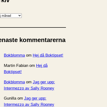
rkiv
enaste kommentarerna
Bokblomma
om
Hej då Boktipset!
Martin Fabian
om
Hej då
Boktipset!
Bokblomma
om
Jag ger upp:
Intermezzo av Sally Rooney
Gunilla
om
Jag ger upp:
Intermezzo av Sally Rooney