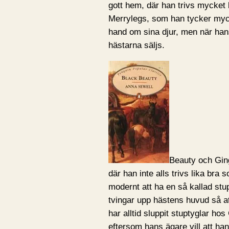
gott hem, där han trivs mycket
Merrylegs, som han tycker myck
hand om sina djur, men när hans 
hästarna säljs.
Beauty och Ging
där han inte alls trivs lika bra
modernt att ha en så kallad stu
tvingar upp hästens huvud så att
har alltid sluppit stuptyglar h
eftersom hans ägare vill att ha