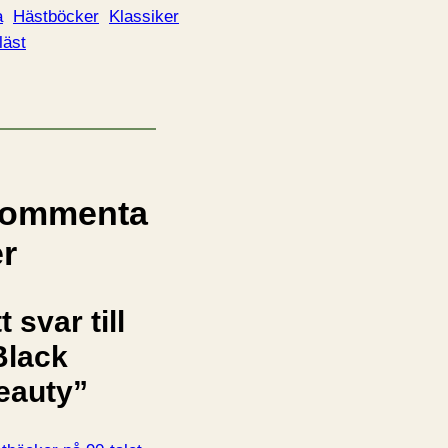
a
Hästböcker
Klassiker
läst
ommenta
er
t svar till
Black
eauty”