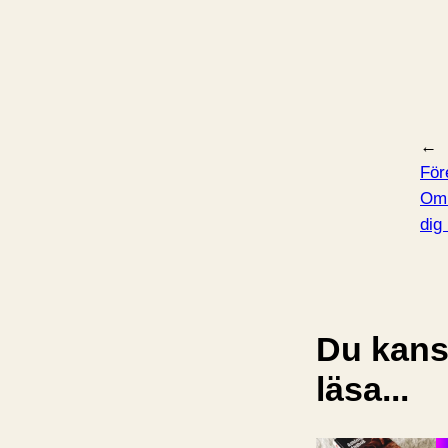
←
För
Om 
dig 
Du kansk
läsa...