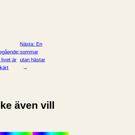
Nästa:
En
egående:
sommar
livet är
utan hästar
kärt
→
e även vill