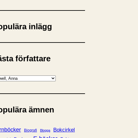
opulära inlägg
sta författare
opulära ämnen
rnböcker
Bokcirkel
Biografi
Blogga