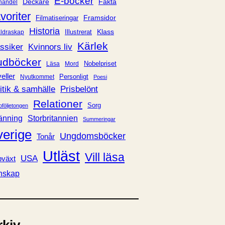
E-böcker
Deckare
Fakta
handel
voriter
Framsidor
Filmatiseringar
Historia
Klass
ldraskap
Illustrerat
Kärlek
ssiker
Kvinnors liv
udböcker
Nobelpriset
Läsa
Mord
eller
Personligt
Nyutkommet
Poesi
itik & samhälle
Prisbelönt
Relationer
Sorg
oföljetongen
änning
Storbritannien
Summeringar
verige
Ungdomsböcker
Tonår
Utläst
Vill läsa
USA
växt
nskap