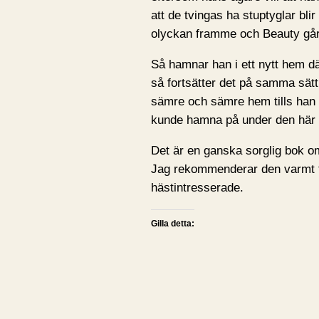
att de tvingas ha stuptyglar bl
olyckan framme och Beauty går o
Så hamnar han i ett nytt hem dä
så fortsätter det på samma sätt.
sämre och sämre hem tills han 
kunde hamna på under den här t
Det är en ganska sorglig bok o
Jag rekommenderar den varmt til
hästintresserade.
Gilla detta: