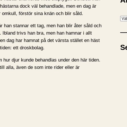
A
ir hästarna dock väl behandlade, men en dag är
mkull, förstör sina knän och blir såld.
A
r
r han stannar ett tag, men han blir åter såld och
k
 Ibland trivs han bra, men han hamnar i allt
i
en dag har hamnat på det värsta stället en häst
S
v
iden: ett droskbolag.
m hur djur kunde behandlas under den här tiden.
l alla, även de som inte rider eller är