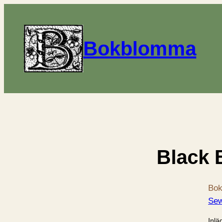
Bokblomma
Black 
Bok
Sew
Inlä