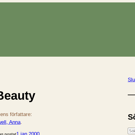
Slu
Beauty
ens författare:
S
ell, Anna
.
S
1 jan 2000
gg postat