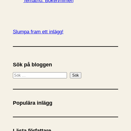
Tematrio: Boken/filmen
Slumpa fram ett inlägg!
Sök på bloggen
S
Sök
ö
k
Populära inlägg
Lästa författare