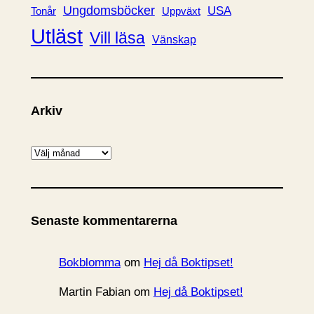
Ungdomsböcker
USA
Uppväxt
Tonår
Utläst
Vill läsa
Vänskap
Arkiv
A
r
k
i
Senaste kommentarerna
v
Bokblomma
om
Hej då Boktipset!
Martin Fabian
om
Hej då Boktipset!