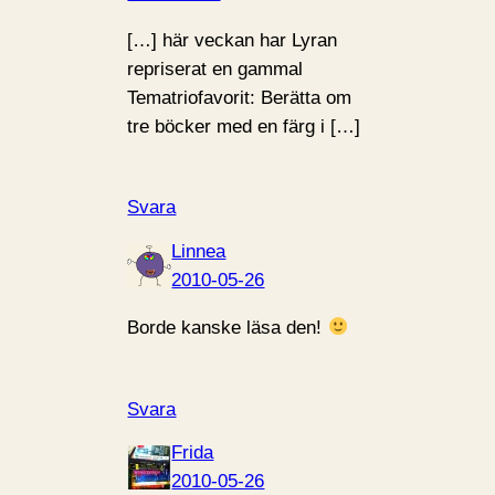
[…] här veckan har Lyran
repriserat en gammal
Tematriofavorit: Berätta om
tre böcker med en färg i […]
Svara
Linnea
2010-05-26
Borde kanske läsa den!
Svara
Frida
2010-05-26