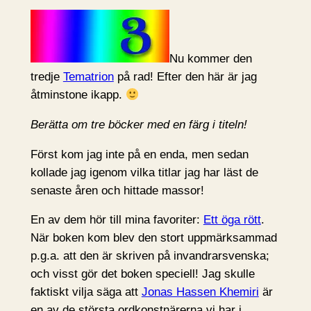
Nu kommer den
tredje
Tematrion
på rad! Efter den här är jag
åtminstone ikapp.
Berätta om tre böcker med en färg i titeln!
Först kom jag inte på en enda, men sedan
kollade jag igenom vilka titlar jag har läst de
senaste åren och hittade massor!
En av dem hör till mina favoriter:
Ett öga rött
.
När boken kom blev den stort uppmärksammad
p.g.a. att den är skriven på invandrarsvenska;
och visst gör det boken speciell! Jag skulle
faktiskt vilja säga att
Jonas Hassen Khemiri
är
en av de största ordkonstnärerna vi har i