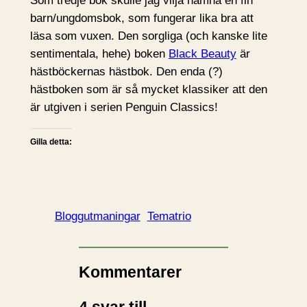
Som tredje bok skulle jag vilja nämna en fin
barn/ungdomsbok, som fungerar lika bra att
läsa som vuxen. Den sorgliga (och kanske lite
sentimentala, hehe) boken
Black Beauty
är
hästböckernas hästbok. Den enda (?)
hästboken som är så mycket klassiker att den
är utgiven i serien Penguin Classics!
Gilla detta:
Bloggutmaningar
Tematrio
Kommentarer
4 svar till