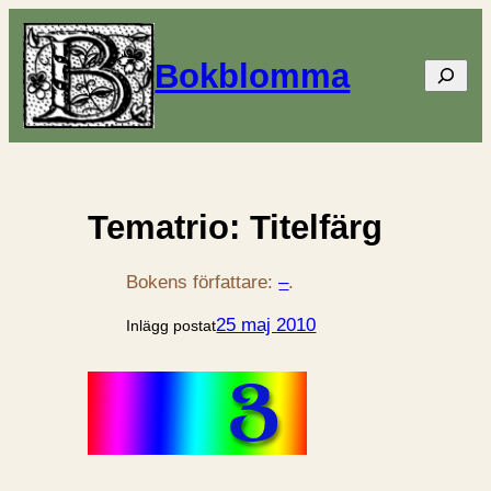
Bokblomma
Sök
Tematrio: Titelfärg
Bokens författare:
–
.
25 maj 2010
Inlägg postat