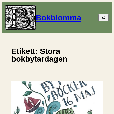
Hoppa
till
Bokblomma
Sök
innehåll
Etikett:
Stora
bokbytardagen