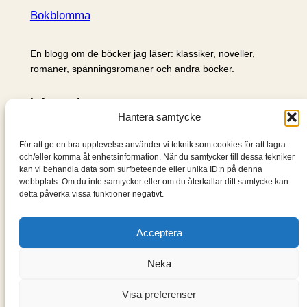
Bokblomma
En blogg om de böcker jag läser: klassiker, noveller,
romaner, spänningsromaner och andra böcker.
Information
Hantera samtycke
Cookie- och integritetspolicy
Om mig & om bloggen
För att ge en bra upplevelse använder vi teknik som cookies för att lagra
S
och/eller komma åt enhetsinformation. När du samtycker till dessa tekniker
kan vi behandla data som surfbeteende eller unika ID:n på denna
ö
webbplats. Om du inte samtycker eller om du återkallar ditt samtycke kan
k
detta påverka vissa funktioner negativt.
Acceptera
Neka
Visa preferenser
Designad med
WordPress