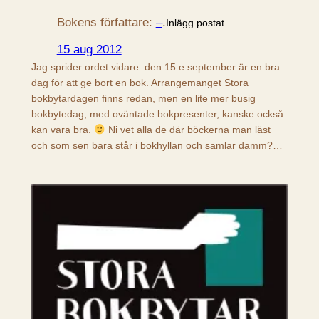
Bokens författare:
–
.
Inlägg postat
15 aug 2012
Jag sprider ordet vidare: den 15:e september är en bra
dag för att ge bort en bok. Arrangemanget Stora
bokbytardagen finns redan, men en lite mer busig
bokbytedag, med oväntade bokpresenter, kanske också
kan vara bra.
Ni vet alla de där böckerna man läst
och som sen bara står i bokhyllan och samlar damm?…