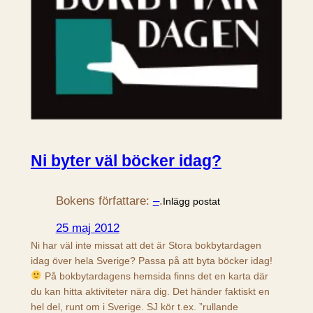
Ni byter väl böcker idag?
Bokens författare:
–
.
Inlägg postat
25 maj 2012
Ni har väl inte missat att det är Stora bokbytardagen
idag över hela Sverige? Passa på att byta böcker idag!
På bokbytardagens hemsida finns det en karta där
du kan hitta aktiviteter nära dig. Det händer faktiskt en
hel del, runt om i Sverige. SJ kör t.ex. ”rullande