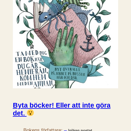
Byta böcker! Eller att inte göra
det.
Bokens författare:
–
.
Inlägg postat