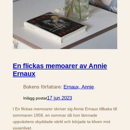
En flickas memoarer av Annie
Ernaux
Bokens författare:
Ernaux, Annie
.
17 jun 2023
Inlägg postat
I En flickas memoarer skriver sig Annie Ernaux tillbaka till
sommaren 1958, en sommar då hon lämnade
uppväxtens skyddade värld och började ta kliven mot
vuxenlivet.