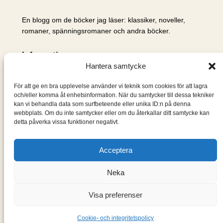
En blogg om de böcker jag läser: klassiker, noveller,
romaner, spänningsromaner och andra böcker.
Information
Hantera samtycke
Cookie- och integritetspolicy
Om mig & om bloggen
För att ge en bra upplevelse använder vi teknik som cookies för att lagra
S
och/eller komma åt enhetsinformation. När du samtycker till dessa tekniker
kan vi behandla data som surfbeteende eller unika ID:n på denna
ö
webbplats. Om du inte samtycker eller om du återkallar ditt samtycke kan
k
detta påverka vissa funktioner negativt.
Acceptera
Neka
Visa preferenser
Designad med
WordPress
Cookie- och integritetspolicy