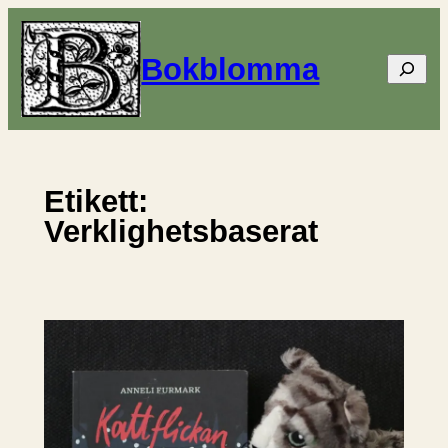
Hoppa
till
Bokblomma
Sök
innehåll
Etikett:
Verklighetsbaserat