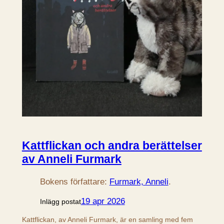
Kattflickan och andra berättelser
av Anneli Furmark
Bokens författare:
Furmark, Anneli
.
19 apr 2026
Inlägg postat
Kattflickan, av Anneli Furmark, är en samling med fem