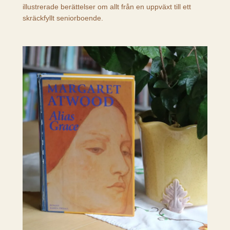
illustrerade berättelser om allt från en uppväxt till ett
skräckfyllt seniorboende.