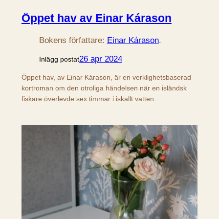
Öppet hav av Einar Kárason
Bokens författare:
Einar Kárason
.
26 apr 2024
Inlägg postat
Öppet hav, av Einar Kárason, är en verklighetsbaserad
kortroman om den otroliga händelsen när en isländsk
fiskare överlevde sex timmar i iskallt vatten.