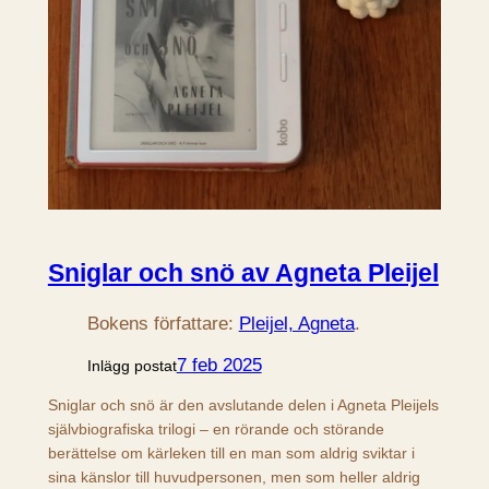
Sniglar och snö av Agneta Pleijel
Bokens författare:
Pleijel, Agneta
.
7 feb 2025
Inlägg postat
Sniglar och snö är den avslutande delen i Agneta Pleijels
självbiografiska trilogi – en rörande och störande
berättelse om kärleken till en man som aldrig sviktar i
sina känslor till huvudpersonen, men som heller aldrig