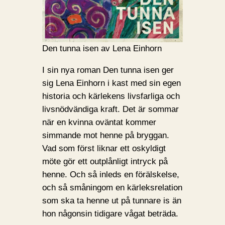
Den tunna isen av Lena Einhorn
I sin nya roman Den tunna isen ger
sig Lena Einhorn i kast med sin egen
historia och kärlekens livsfarliga och
livsnödvändiga kraft. Det är sommar
när en kvinna oväntat kommer
simmande mot henne på bryggan.
Vad som först liknar ett oskyldigt
möte gör ett outplånligt intryck på
henne. Och så inleds en förälskelse,
och så småningom en kärleksrelation
som ska ta henne ut på tunnare is än
hon någonsin tidigare vågat beträda.