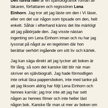
Den tunna isen
är en självbiografisk roman av
läkaren, författaren och regissören
Lena
Einhorn
. Jag tror att jag läste om den i Vi läser,
eller om det var någon som tipsade om den, helt
enkelt. Såhär i efterhand känns det lite märkligt
att jag påbörjade den. Jag visste nästan
ingenting om Lena Einhorn innan och nu har jag
lyssnat på något av en tegelsten där hon
berättar oerhört ingående om sitt liv och kärlek.
Jag kan säga direkt att jag tycker att boken är
för lång, så som det kanske lätt blir när man
skriver en självbiografi. Jag hade förmodligen
inte orkat läsa pappersboken, inte med tanke på
att jag liksom aldrig har följt Lena Einhorn och
hennes karriär; jag tror inte att jag har sett
någon av hennes filmer och inte heller läst
någon bok. Kanske får man ut mer av boken om