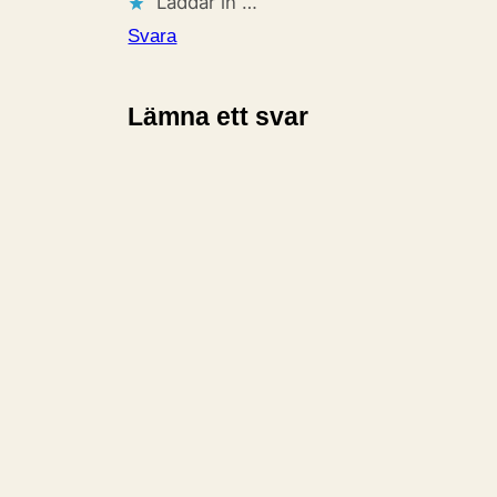
Laddar in …
Svara
Lämna ett svar