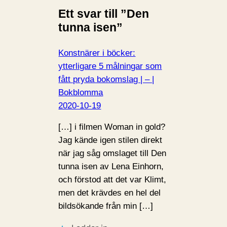
Ett svar till ”Den
tunna isen”
Konstnärer i böcker:
ytterligare 5 målningar som
fått pryda bokomslag | – |
Bokblomma
2020-10-19
[…] i filmen Woman in gold?
Jag kände igen stilen direkt
när jag såg omslaget till Den
tunna isen av Lena Einhorn,
och förstod att det var Klimt,
men det krävdes en hel del
bildsökande från min […]