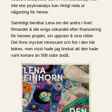
inte ens psykoanalys kan riktigt reda ut
någonting för henne.
Samtidigt berättar Lena om det andra i livet:
filmandet & det eviga sökandet efter finansiering
för hennes projekt, sin uppväxt & sina rötter.
Det finns mycket intressant och fint i den här
boken, men visst hade jag önskat att den hade
varit kortare än 508 sidor ändå.