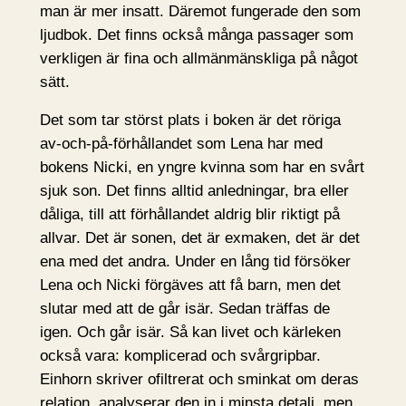
man är mer insatt. Däremot fungerade den som
ljudbok. Det finns också många passager som
verkligen är fina och allmänmänskliga på något
sätt.
Det som tar störst plats i boken är det röriga
av-och-på-förhållandet som Lena har med
bokens Nicki, en yngre kvinna som har en svårt
sjuk son. Det finns alltid anledningar, bra eller
dåliga, till att förhållandet aldrig blir riktigt på
allvar. Det är sonen, det är exmaken, det är det
ena med det andra. Under en lång tid försöker
Lena och Nicki förgäves att få barn, men det
slutar med att de går isär. Sedan träffas de
igen. Och går isär. Så kan livet och kärleken
också vara: komplicerad och svårgripbar.
Einhorn skriver ofiltrerat och sminkat om deras
relation, analyserar den in i minsta detalj, men