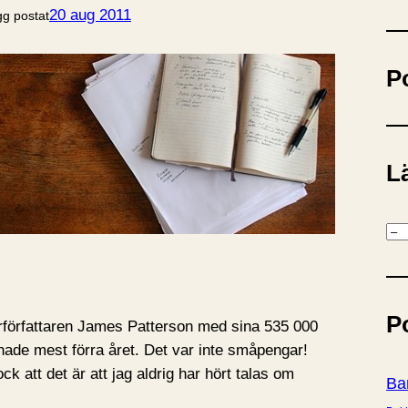
ö
20 aug 2011
gg postat
k
P
Lä
K
a
t
e
P
g
rförfattaren James Patterson med sina 535 000
o
änade mest förra året. Det var inte småpengar!
r
k att det är att jag aldrig har hört talas om
Ba
i