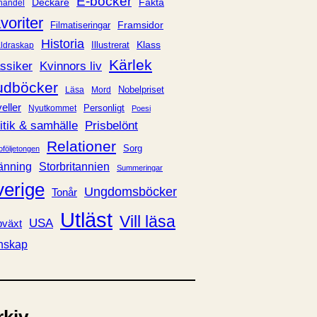
E-böcker
Deckare
Fakta
handel
voriter
Framsidor
Filmatiseringar
Historia
Klass
ldraskap
Illustrerat
Kärlek
ssiker
Kvinnors liv
udböcker
Nobelpriset
Läsa
Mord
eller
Personligt
Nyutkommet
Poesi
itik & samhälle
Prisbelönt
Relationer
Sorg
oföljetongen
änning
Storbritannien
Summeringar
verige
Ungdomsböcker
Tonår
Utläst
Vill läsa
USA
växt
nskap