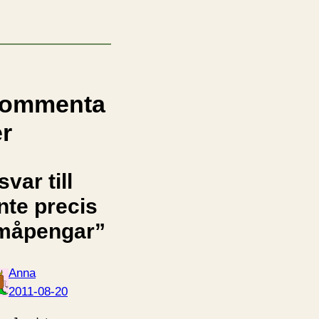
ommenta
er
svar till
nte precis
måpengar”
Anna
2011-08-20