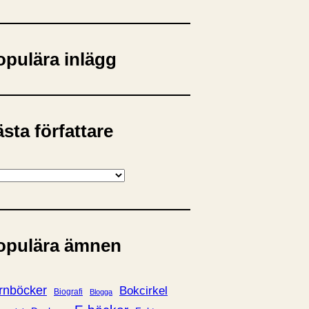
opulära inlägg
sta författare
opulära ämnen
rnböcker
Bokcirkel
Biografi
Blogga