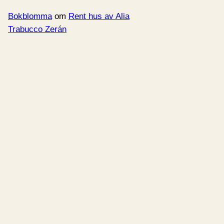
Bokblomma
om
Rent hus av Alia
Trabucco Zerán