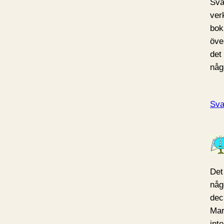
Sva
verk
bok
öve
det 
någ
Sva
Det
någ
dec
Mar
int