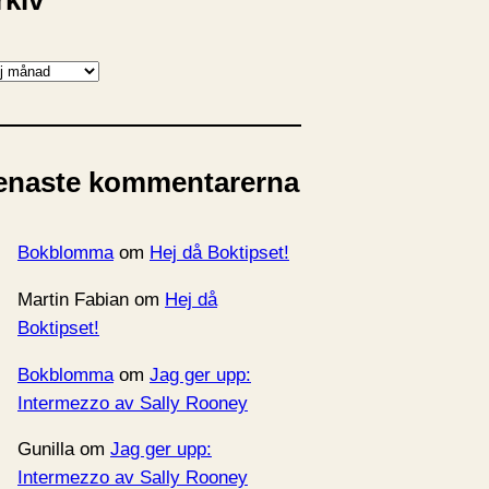
rkiv
enaste kommentarerna
Bokblomma
om
Hej då Boktipset!
Martin Fabian
om
Hej då
Boktipset!
Bokblomma
om
Jag ger upp:
Intermezzo av Sally Rooney
Gunilla
om
Jag ger upp:
Intermezzo av Sally Rooney