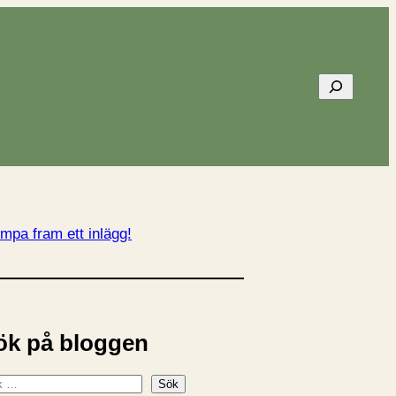
Sök
mpa fram ett inlägg!
ök på bloggen
Sök