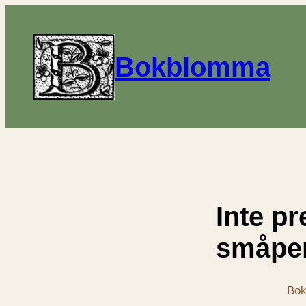
Bokblomma
Inte pr
småpe
Bok