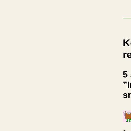
K
r
5 
”I
s