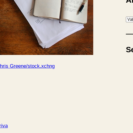
A
A
r
k
i
S
v
hris Greene/stock.xchng
riva