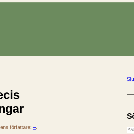
Slu
ecis
ngar
S
ens författare:
–
.
S