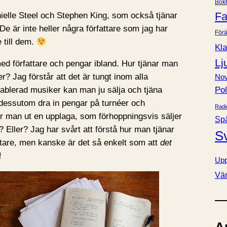
Bok
e
Fa
ielle Steel och Stephen King, som också tjänar
r
e är inte heller några författare som jag har
Förä
 till dem.
Kla
Lj
med författare och pengar ibland. Hur tjänar man
? Jag förstår att det är tungt inom alla
Nov
Pol
ablerad musiker kan man ju sälja och tjäna
dessutom dra in pengar på turnéer och
Radi
r man ut en upplaga, som förhoppningsvis säljer
Sp
 Eller? Jag har svårt att förstå hur man tjänar
S
ttare, men kanske är det så enkelt som att
det
!
Upp
Vä