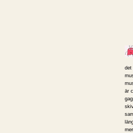
det
mus
mus
är 
gag
skiv
sam
län
mer