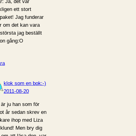
r: Ja, det var
ligen ett stort
paket! Jag funderar
r om det kan vara
största jag beställt
on gång:O
ra
klok som en bok:-)
2011-08-20
 är ju han som för
ot år sedan skrev en
kare ihop med Liza
klund! Men bry dig
e om att läsa den, var