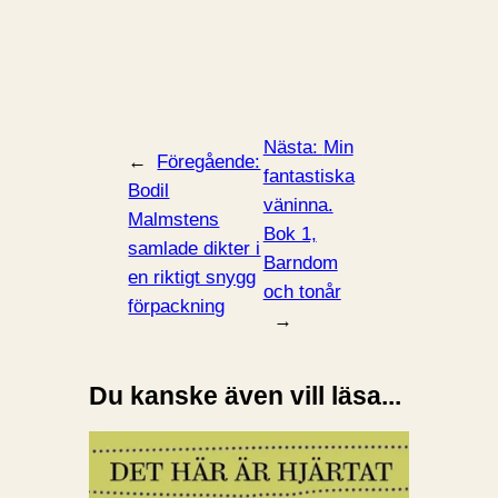
Nästa:
Min
←
Föregående:
fantastiska
Bodil
väninna.
Malmstens
Bok 1,
samlade dikter i
Barndom
en riktigt snygg
och tonår
förpackning
→
Du kanske även vill läsa...