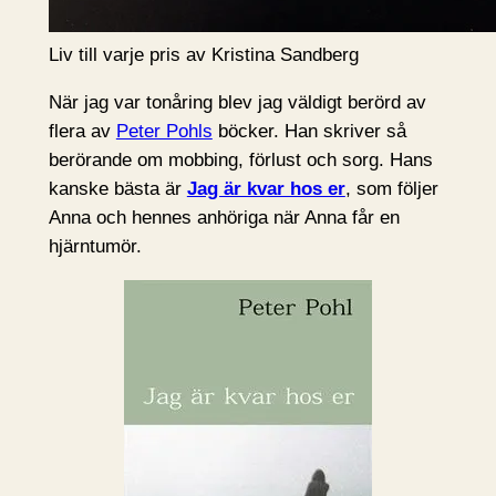
Liv till varje pris av Kristina Sandberg
När jag var tonåring blev jag väldigt berörd av
flera av
Peter Pohls
böcker. Han skriver så
berörande om mobbing, förlust och sorg. Hans
kanske bästa är
Jag är kvar hos er
, som följer
Anna och hennes anhöriga när Anna får en
hjärntumör.