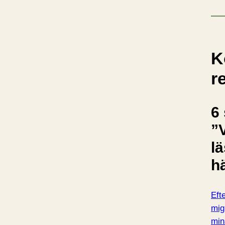
K
r
6 
”
l
h
Eft
mig
min