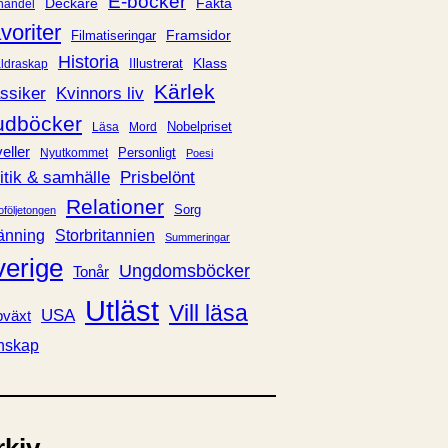
E-böcker
Deckare
Fakta
handel
voriter
Framsidor
Filmatiseringar
Historia
Klass
ldraskap
Illustrerat
Kärlek
ssiker
Kvinnors liv
udböcker
Nobelpriset
Läsa
Mord
eller
Personligt
Nyutkommet
Poesi
itik & samhälle
Prisbelönt
Relationer
Sorg
oföljetongen
änning
Storbritannien
Summeringar
verige
Ungdomsböcker
Tonår
Utläst
Vill läsa
USA
växt
nskap