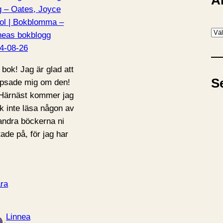
A
g – Oates, Joyce
ol | Bokblomma –
A
neas bokblogg
r
4-08-26
k
 bok! Jag är glad att
i
S
tipsade mig om den!
v
ärnäst kommer jag
k inte läsa någon av
andra böckerna ni
tade på, för jag har
ra
Linnea