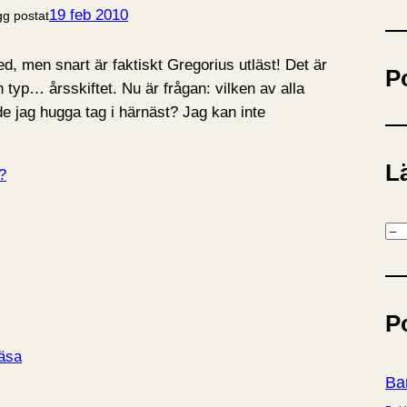
ö
19 feb 2010
gg postat
k
ed, men snart är faktiskt Gregorius utläst! Det är
P
 typ… årsskiftet. Nu är frågan: vilken av alla
e jag hugga tag i härnäst? Jag kan inte
Lä
?
K
a
t
e
P
g
o
läsa
r
Ba
i