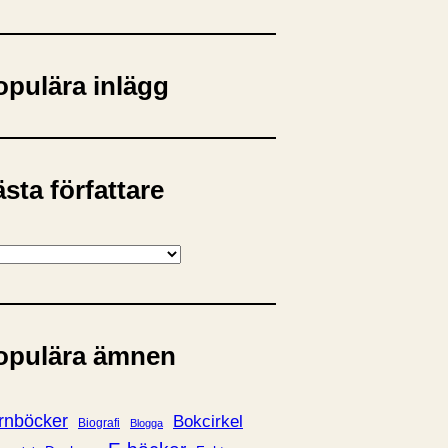
opulära inlägg
sta författare
opulära ämnen
rnböcker
Bokcirkel
Biografi
Blogga