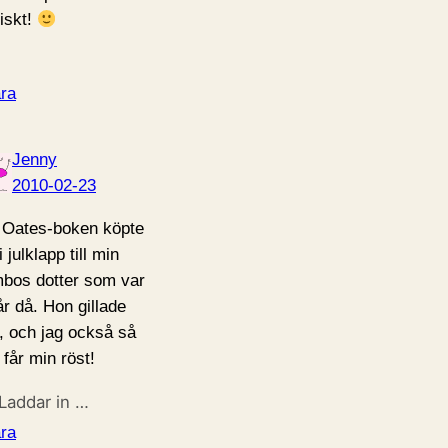
tiskt!
ra
Jenny
2010-02-23
 Oates-boken köpte
i julklapp till min
bos dotter som var
år då. Hon gillade
, och jag också så
 får min röst!
Laddar in …
ra