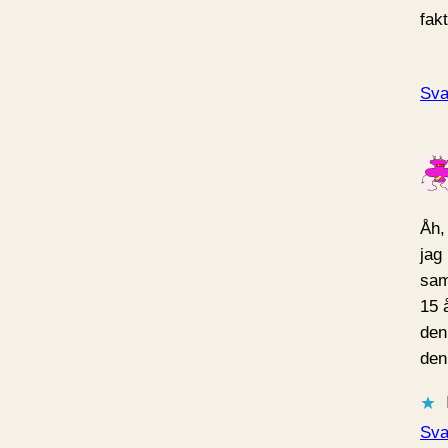
fak
Sva
Åh,
jag 
sam
15 
den
den
Sva