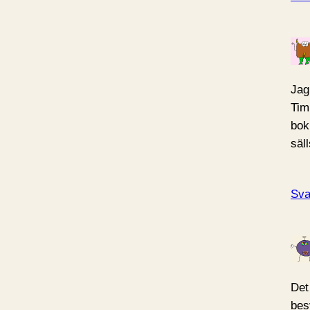
Jag
Tim
bok
säll
Sva
Det 
bes