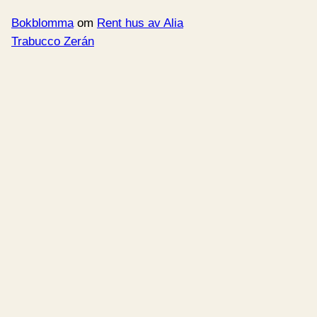
Bokblomma
om
Rent hus av Alia
Trabucco Zerán