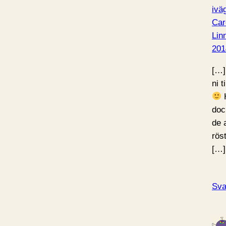
ivä
Car
Lin
201
[…]
ni 
H
doc
de 
rös
[…]
Sva