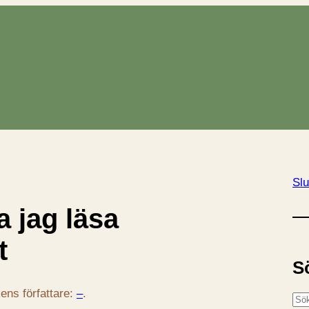
Slu
a jag läsa
t
S
ens författare:
–
.
S