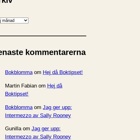
rkiv
enaste kommentarerna
Bokblomma
om
Hej då Boktipset!
Martin Fabian
om
Hej då
Boktipset!
Bokblomma
om
Jag ger upp:
Intermezzo av Sally Rooney
Gunilla
om
Jag ger upp:
Intermezzo av Sally Rooney