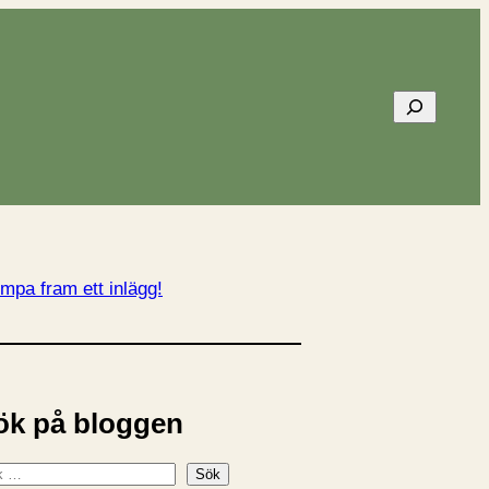
Sök
mpa fram ett inlägg!
ök på bloggen
Sök