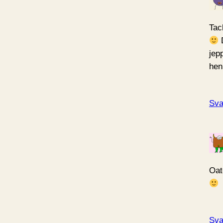
Tack
D
jepp
hen
Sva
Oat
Sva