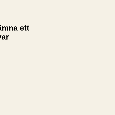
ämna ett
var