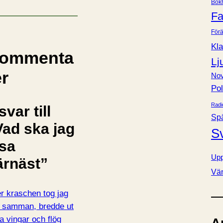
Bok
e
Fa
r
Förä
Kla
ommenta
Lj
er
Nov
Pol
Radi
svar till
Sp
Vad ska jag
S
äsa
Upp
ärnäst”
Vä
er kraschen tog jag
 samman, bredde ut
a vingar och flög