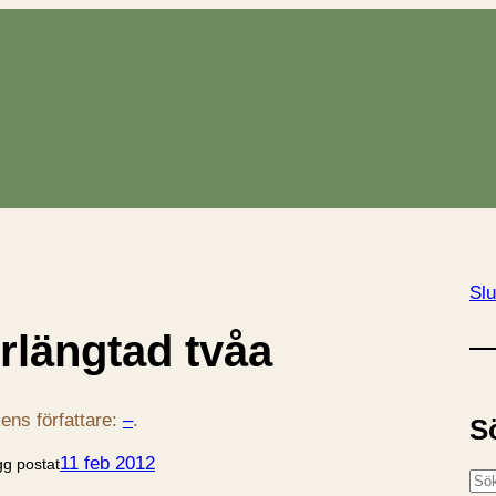
Slu
erlängtad tvåa
ens författare:
–
.
S
11 feb 2012
gg postat
S