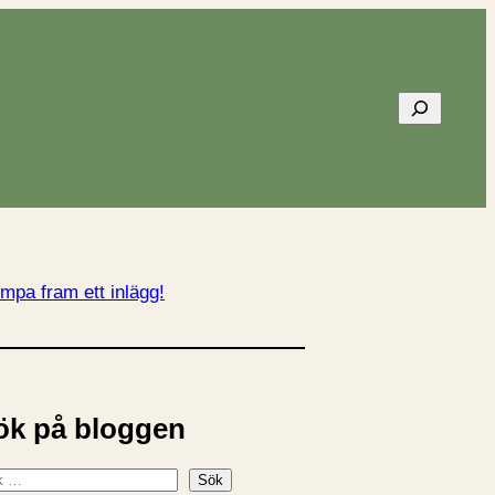
Sök
mpa fram ett inlägg!
ök på bloggen
Sök