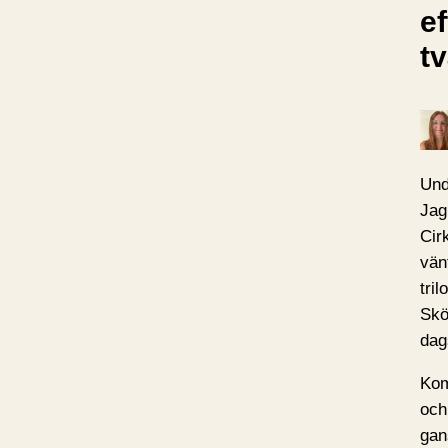
e
t
Und
Jag
Cir
vän
tril
Skö
dag
Kom
och
gan