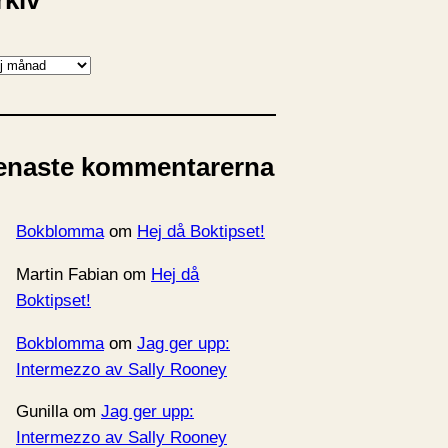
rkiv
enaste kommentarerna
Bokblomma
om
Hej då Boktipset!
Martin Fabian
om
Hej då
Boktipset!
Bokblomma
om
Jag ger upp:
Intermezzo av Sally Rooney
Gunilla
om
Jag ger upp:
Intermezzo av Sally Rooney