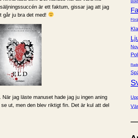
Bok
e
örsäljningssuccén är ett faktum, gissar jag att jag
Fa
r
 går ju bra det med!
Förä
Kla
Lj
Nov
Pol
Radi
Sp
S
n. När jag läste manuset hade jag ju ingen aning
Upp
 ut, men den blev riktigt fin. Det är kul att del
Vä