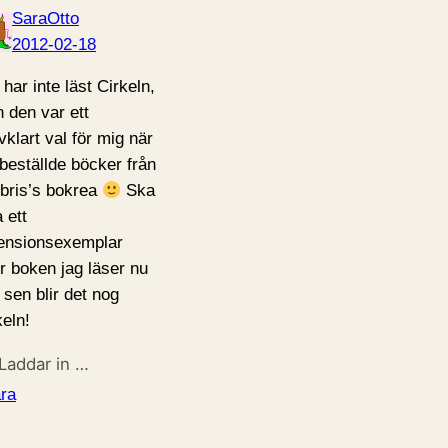
SaraOtto
2012-02-18
 har inte läst Cirkeln,
 den var ett
vklart val för mig när
 beställde böcker från
ibris’s bokrea
Ska
 ett
ensionsexemplar
er boken jag läser nu
 sen blir det nog
keln!
Laddar in …
ra