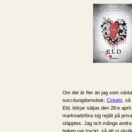
Om det är fler än jag som väntar 
succéungdomsbok:
Cirkeln
, så 
Eld, börjar säljas den 26:e apr
marknadsföra sig rejält på priv
släpptes. Jag och många andra 
boken var tryckt, så att vi skul