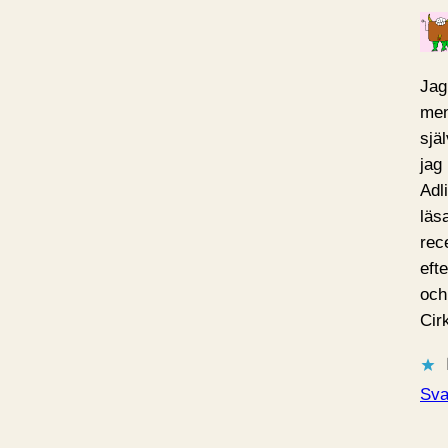
Jag
men
själ
jag
Adl
läsa
rec
eft
och
Cir
Sva