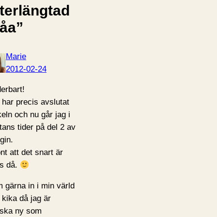
fterlängtad
våa”
Marie
2012-02-24
erbart!
 har precis avslutat
keln och nu går jag i
tans tider på del 2 av
ogin.
nt att det snart är
s då.
 gärna in i min värld
 kika då jag är
ska ny som