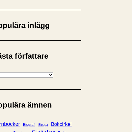
opulära inlägg
sta författare
opulära ämnen
rnböcker
Bokcirkel
Biografi
Blogga