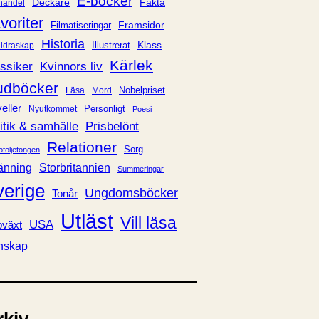
E-böcker
Deckare
Fakta
handel
voriter
Framsidor
Filmatiseringar
Historia
Klass
ldraskap
Illustrerat
Kärlek
ssiker
Kvinnors liv
udböcker
Nobelpriset
Läsa
Mord
eller
Personligt
Nyutkommet
Poesi
itik & samhälle
Prisbelönt
Relationer
Sorg
oföljetongen
änning
Storbritannien
Summeringar
verige
Ungdomsböcker
Tonår
Utläst
Vill läsa
USA
växt
nskap