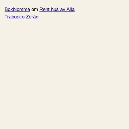
Bokblomma
om
Rent hus av Alia
Trabucco Zerán