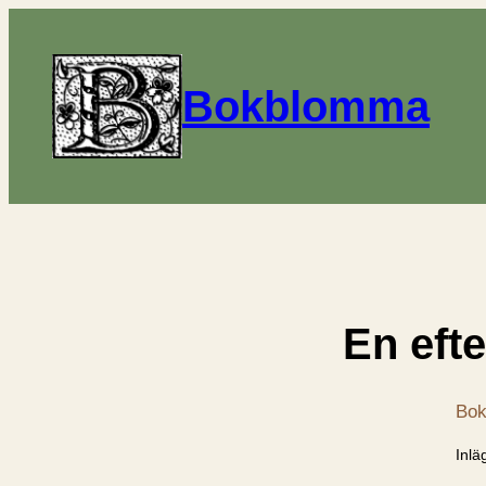
Bokblomma
En eft
Bok
Inlä