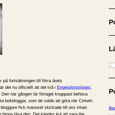
ö
k
P
Lä
K
a
t
på fortsättningen till förra årets
e
är det nu officiellt att del två i
Engelsforstrilogin
,
P
g
il. Den här gången lär förlaget knappast behöva
o
ata bokbloggar, som de valde att göra när Cirkeln
r
bloggare fick manuset skickade till oss innan
Ba
i
le hinna läsa den. Det kändes kul att vara lite