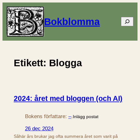
Hoppa
till
Bokblomma
Sök
innehåll
Etikett:
Blogga
2024: året med bloggen (och AI)
Bokens författare:
–
.
Inlägg postat
26 dec 2024
Såhär års brukar jag ofta summera året som varit på