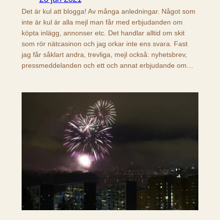
Det är kul att blogga! Av många anledningar. Något som
inte är kul är alla mejl man får med erbjudanden om
köpta inlägg, annonser etc. Det handlar alltid om skit
som rör nätcasinon och jag orkar inte ens svara. Fast
jag får såklart andra, trevliga, mejl också: nyhetsbrev,
pressmeddelanden och ett och annat erbjudande om…