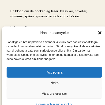
En blogg om de böcker jag läser: klassiker, noveller,
romaner, spänningsromaner och andra böcker.
Information
Hantera samtycke
Cookie- och integritetspolicy
Om mig & om bloggen
För att ge en bra upplevelse använder vi teknik som cookies för att lagra
S
och/eller komma åt enhetsinformation. När du samtycker till dessa tekniker
kan vi behandla data som surfbeteende eller unika ID:n på denna
ö
webbplats. Om du inte samtycker eller om du återkallar ditt samtycke kan
k
detta påverka vissa funktioner negativt.
Acceptera
Neka
Visa preferenser
Designad med
WordPress
Cookie- och integritetspolicy