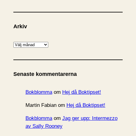
Arkiv
A
r
k
i
Senaste kommentarerna
v
Bokblomma
om
Hej då Boktipset!
Martin Fabian
om
Hej då Boktipset!
Bokblomma
om
Jag ger upp: Intermezzo
av Sally Rooney