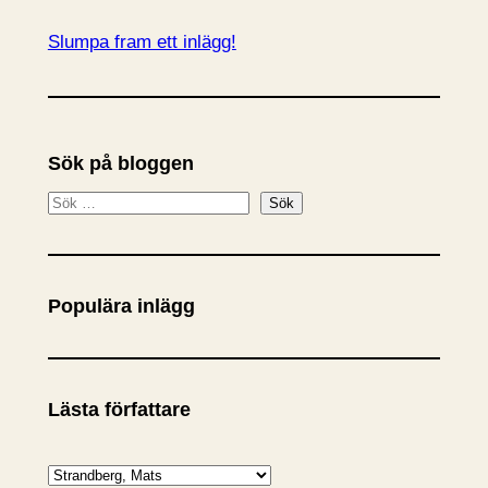
Slumpa fram ett inlägg!
Sök på bloggen
S
Sök
ö
k
Populära inlägg
Lästa författare
K