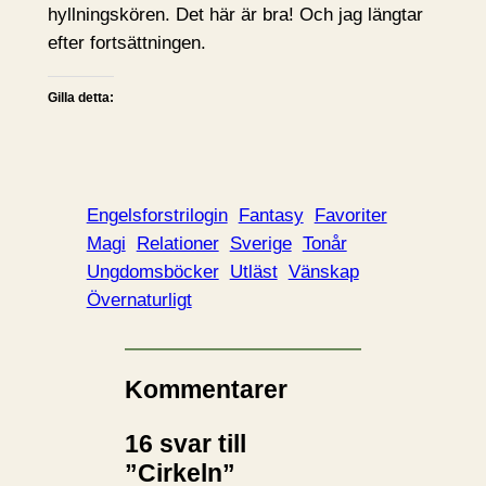
hyllningskören. Det här är bra! Och jag längtar
efter fortsättningen.
Gilla detta:
Engelsforstrilogin
Fantasy
Favoriter
Magi
Relationer
Sverige
Tonår
Ungdomsböcker
Utläst
Vänskap
Övernaturligt
Kommentarer
16 svar till
”Cirkeln”