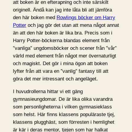
att boken är en efterapning och inte särskilt
originell. Ändå kan jag inte låta bli att jämföra
den här boken med
Rowlings böcker om Harry
Potter
och jag gör det utan att mena något annat
än att den här boken är lika bra. Precis som i
Harry Potter-böckerna blandas element från
”vanliga” ungdomsböcker och scener från ”vår”
värld med element från något mer övernaturligt
och magiskt. Det gör i mina ögon att boken
lyfter från att vara en ”vanlig” fantasy till att
göra det mer intressant och angeläget.
I huvudrollerna hittar vi ett gäng
gymnasieungdomar. De är lika olika varandra
som personligheterna i vilken gymnasieklass
som helst. Här finns klassens populäraste tjej,
klassens plugghäst, som förresten i hemlighet
är kär i deras mentor, tjejen som har halkat