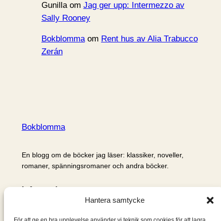
Gunilla
om
Jag ger upp: Intermezzo av
Sally Rooney
Bokblomma
om
Rent hus av Alia Trabucco
Zerán
Bokblomma
En blogg om de böcker jag läser: klassiker, noveller,
romaner, spänningsromaner och andra böcker.
Information
Hantera samtycke
Cookie- och integritetspolicy
Om mig & om bloggen
För att ge en bra upplevelse använder vi teknik som cookies för att lagra