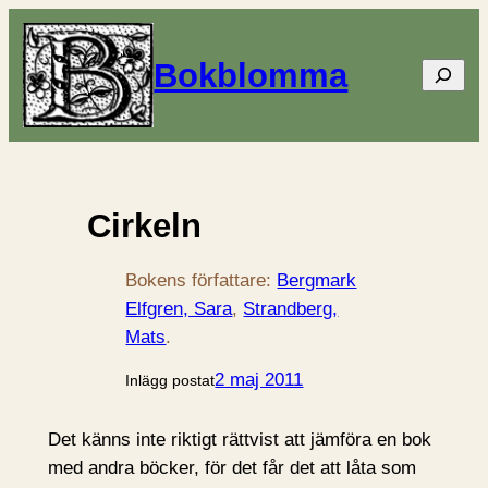
Bokblomma
Sök
Cirkeln
Bokens författare:
Bergmark
Elfgren, Sara
, 
Strandberg,
Mats
.
2 maj 2011
Inlägg postat
Det känns inte riktigt rättvist att jämföra en bok
med andra böcker, för det får det att låta som