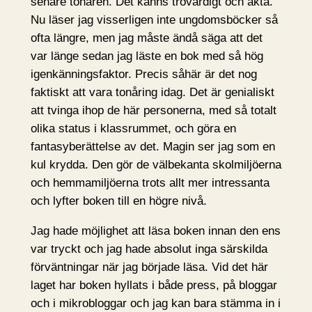
senare tonåren. Det känns trovärdigt och äkta.
Nu läser jag visserligen inte ungdomsböcker så
ofta längre, men jag måste ändå säga att det
var länge sedan jag läste en bok med så hög
igenkänningsfaktor. Precis såhär är det nog
faktiskt att vara tonåring idag. Det är genialiskt
att tvinga ihop de här personerna, med så totalt
olika status i klassrummet, och göra en
fantasyberättelse av det. Magin ser jag som en
kul krydda. Den gör de välbekanta skolmiljöerna
och hemmamiljöerna trots allt mer intressanta
och lyfter boken till en högre nivå.
Jag hade möjlighet att läsa boken innan den ens
var tryckt och jag hade absolut inga särskilda
förväntningar när jag började läsa. Vid det här
laget har boken hyllats i både press, på bloggar
och i mikrobloggar och jag kan bara stämma in i