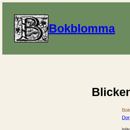
Bokblomma
Blicken
Bok
Dor
Inlä