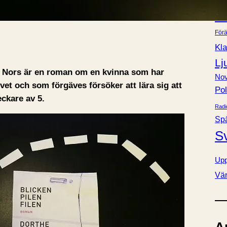
Bok
e
Fa
r
Förä
Kla
Lj
he Nors är en roman om en kvinna som har
Nov
ivet och som förgäves försöker att lära sig att
Pol
eckare av 5.
Radi
Sp
S
Upp
Vä