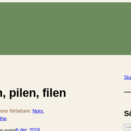
Slu
, pilen, filen
ens författare:
Nors,
S
the
.
S
6 dec 2018
gg postat