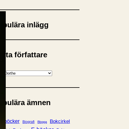
opulära inlägg
sta författare
opulära ämnen
rnböcker
Bokcirkel
Biografi
Blogga