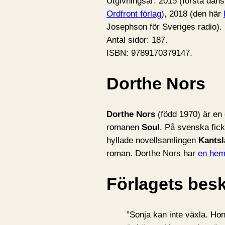
Utgivningsår: 2015 (första dan
Ordfront förlag
), 2018 (den här
Josephson för Sveriges radio).
Antal sidor: 187.
ISBN: 9789170379147.
Dorthe Nors
Dorthe Nors
(född 1970) är en
romanen
Soul
. På svenska fic
hyllade novellsamlingen
Kantsl
roman. Dorthe Nors har
en hem
Förlagets besk
”Sonja kan inte växla. Hon