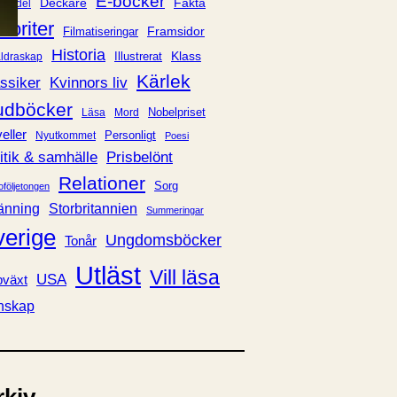
E-böcker
Deckare
Fakta
handel
voriter
Framsidor
Filmatiseringar
Historia
Klass
ldraskap
Illustrerat
Kärlek
ssiker
Kvinnors liv
udböcker
Nobelpriset
Läsa
Mord
eller
Personligt
Nyutkommet
Poesi
itik & samhälle
Prisbelönt
Relationer
Sorg
oföljetongen
änning
Storbritannien
Summeringar
verige
Ungdomsböcker
Tonår
Utläst
Vill läsa
USA
växt
nskap