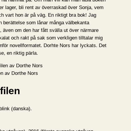
er lager, bli rent av överraskad över Sonja, vem
h vart hon är på väg. En riktigt bra bok! Jag
 en berättelse som lånar många välbekanta
t, även om den har fått svälla ut över närmare
alat och rakt på sak som verkligen tilltalar mig
tanför novellformatet. Dorhte Nors har lyckats. Det
e, en riktig pärla.
len av Dorthe Nors
filen
 blink (danska).