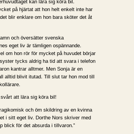
rhuvudtaget kan lära sig köra bil.
ket på hjärtat att hon helt enkelt inte har
a det blir enklare om hon bara sköter det åt
hamn och översätter svenska
es eget liv är tämligen ospännande.
el om hon rör för mycket på huvudet börjar
yster tycks aldrig ha tid att svara i telefon
aron kantrar alltmer. Men Sonja är en
l alltid blivit itutad. Till slut tar hon mod till
kollärare.
vårt att lära sig köra bil!
n tragikomisk och öm skildring av en kvinna
t i sitt eget liv. Dorthe Nors skriver med
blick för det absurda i tillvaron.”