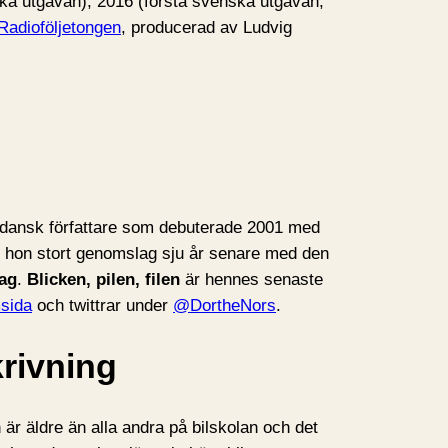
ska utgåvan), 2016 (första svenska utgåvan,
Radioföljetongen
, producerad av Ludvig
 dansk författare som debuterade 2001 med
k hon stort genomslag sju år senare med den
ag
.
Blicken, pilen, filen
är hennes senaste
sida
och twittrar under
@DortheNors
.
rivning
 är äldre än alla andra på bilskolan och det