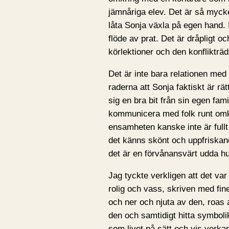
jämnåriga elev. Det är så mycket
låta Sonja växla på egen hand. 
flöde av prat. Det är dråpligt 
körlektioner och den konflikträ
Det är inte bara relationen med 
raderna att Sonja faktiskt är rä
sig en bra bit från sin egen fam
kommunicera med folk runt omkri
ensamheten kanske inte är fullt
det känns skönt och uppfriskand
det är en förvånansvärt udda h
Jag tyckte verkligen att det var 
rolig och vass, skriven med fin
och ner och njuta av den, roas 
den och samtidigt hitta symbol
som livet på sätt och vis verk