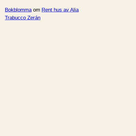
Bokblomma
om
Rent hus av Alia
Trabucco Zerán