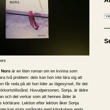
A
A
r
k
i
S
v
Nors
 Nors
är en liten roman om en kvinna som
ara två problem: dels kan hon inte lära sig att
en får reda på att hon lider av lägesyrsel, för det
örkortstillstånd. Huvudpersonen, Sonja, är äldre
an och det verkar som att hennes ålder är
 körlärare. Lektion efter lektion åker Sonja
inte kan sluta småprata med körskolans enda