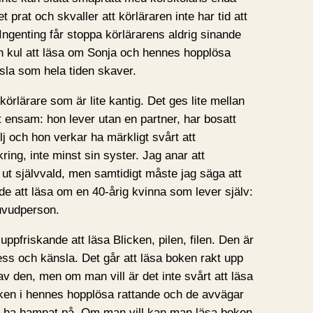
 prat och skvaller att körläraren inte har tid att
Ingenting får stoppa körlärarens aldrig sinande
och kul att läsa om Sonja och hennes hopplösa
dsla som hela tiden skaver.
körlärare som är lite kantig. Det ges lite mellan
tt ensam: hon lever utan en partner, har bosatt
ilj och hon verkar ha märkligt svårt att
ng, inte minst sin syster. Jag anar att
 ut självvald, men samtidigt måste jag säga att
e att läsa om en 40-årig kvinna som lever själv:
uvudperson.
uppfriskande att läsa Blicken, pilen, filen. Den är
ess och känsla. Det går att läsa boken rakt upp
av den, men om man vill är det inte svårt att läsa
iken i hennes hopplösa rattande och de avvägar
ar ha hamnat på. Om man vill kan man läsa boken