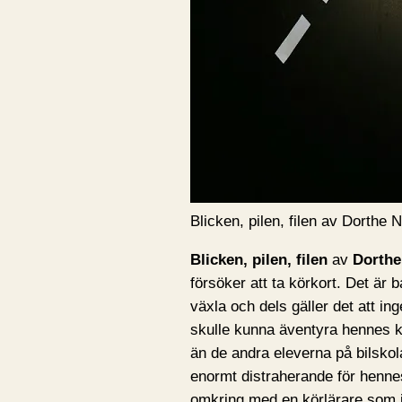
Blicken, pilen, filen av Dorthe 
Blicken, pilen, filen
av
Dorthe
försöker att ta körkort. Det är b
växla och dels gäller det att ing
skulle kunna äventyra hennes k
än de andra eleverna på bilskol
enormt distraherande för hennes
omkring med en körlärare som 