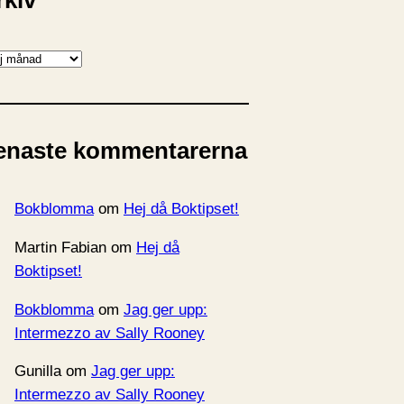
rkiv
enaste kommentarerna
Bokblomma
om
Hej då Boktipset!
Martin Fabian
om
Hej då
Boktipset!
Bokblomma
om
Jag ger upp:
Intermezzo av Sally Rooney
Gunilla
om
Jag ger upp:
Intermezzo av Sally Rooney