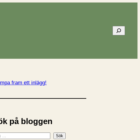
Sök
mpa fram ett inlägg!
ök på bloggen
Sök