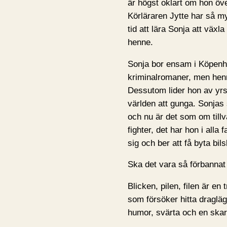
är högst oklart om hon öve
Körläraren Jytte har så myc
tid att lära Sonja att växl
henne.
Sonja bor ensam i Köpen
kriminalromaner, men henn
Dessutom lider hon av yrs
världen att gunga. Sonjas s
och nu är det som om tillv
fighter, det har hon i alla fal
sig och ber att få byta bils
Ska det vara så förbannat s
Blicken, pilen, filen är e
som försöker hitta dragläge
humor, svärta och en skarp 