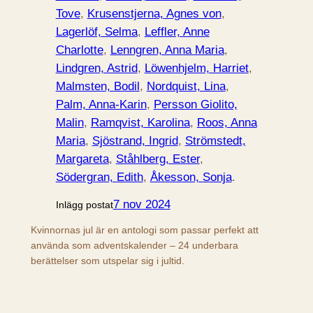
Tove
, 
Krusenstjerna, Agnes von
, 
Lagerlöf, Selma
, 
Leffler, Anne
Charlotte
, 
Lenngren, Anna Maria
, 
Lindgren, Astrid
, 
Löwenhjelm, Harriet
, 
Malmsten, Bodil
, 
Nordquist, Lina
, 
Palm, Anna-Karin
, 
Persson Giolito,
Malin
, 
Ramqvist, Karolina
, 
Roos, Anna
Maria
, 
Sjöstrand, Ingrid
, 
Strömstedt,
Margareta
, 
Ståhlberg, Ester
, 
Södergran, Edith
, 
Åkesson, Sonja
.
7 nov 2024
Inlägg postat
Kvinnornas jul är en antologi som passar perfekt att
använda som adventskalender – 24 underbara
berättelser som utspelar sig i jultid.