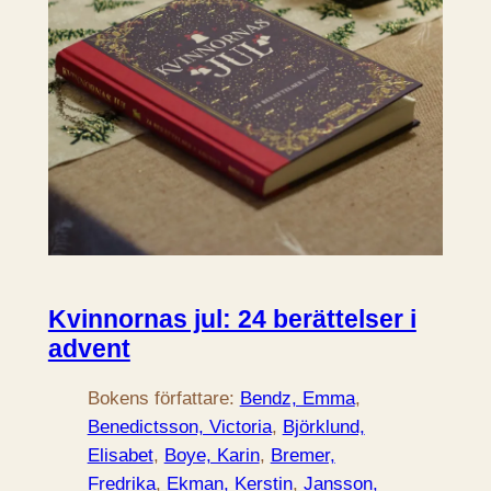
Kvinnornas jul: 24 berättelser i
advent
Bokens författare:
Bendz, Emma
, 
Benedictsson, Victoria
, 
Björklund,
Elisabet
, 
Boye, Karin
, 
Bremer,
Fredrika
, 
Ekman, Kerstin
, 
Jansson,