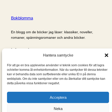
Bokblomma
En blogg om de böcker jag läser: klassiker, noveller,
romaner, spänningsromaner och andra böcker.
Information
Hantera samtycke
Cookie- och integritetspolicy
Om mig & om bloggen
För att ge en bra upplevelse använder vi teknik som cookies för att lagra
S
och/eller komma åt enhetsinformation. När du samtycker till dessa tekniker
kan vi behandla data som surfbeteende eller unika ID:n på denna
ö
webbplats. Om du inte samtycker eller om du återkallar ditt samtycke kan
k
detta påverka vissa funktioner negativt.
Acceptera
Neka