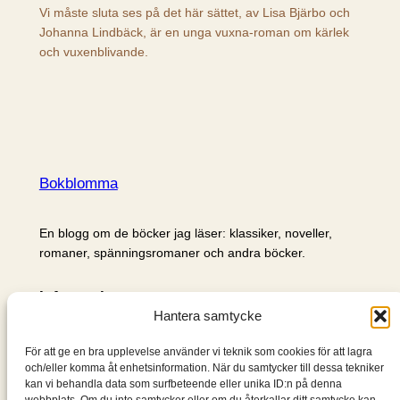
Vi måste sluta ses på det här sättet, av Lisa Bjärbo och
Johanna Lindbäck, är en unga vuxna-roman om kärlek
och vuxenblivande.
Bokblomma
En blogg om de böcker jag läser: klassiker, noveller,
romaner, spänningsromaner och andra böcker.
Information
Hantera samtycke
Cookie- och integritetspolicy
Om mig & om bloggen
För att ge en bra upplevelse använder vi teknik som cookies för att lagra
S
och/eller komma åt enhetsinformation. När du samtycker till dessa tekniker
kan vi behandla data som surfbeteende eller unika ID:n på denna
ö