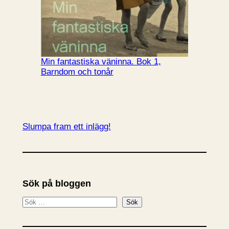
Min fantastiska väninna. Bok 1,
Barndom och tonår
Slumpa fram ett inlägg!
Sök på bloggen
S
Sök
ö