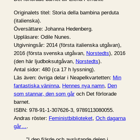
Originalets titel: Storia della bambina perduta
(italienska).
Översättare: Johanna Hedenberg.
Uppläsare: Odile Nunes.
Utgivningsår: 2014 (första italienska utgåvan),
2016 (första svenska utgåvan,
Norstedts
), 2016
(den här ljudboksutgåvan,
Norstedts
).
Antal sidor: 480 (ca 17 h lyssning).
Läs även: övriga delar i Neapelkvartetten:
Min
fantastiska väninna
,
Hennes nya namn
,
Den
som stannar, den som går
och Det förlorade
barnet.
ISBN: 978-91-1-307626-3, 9789113080055.
Andras röster:
Feministbiblioteket
,
Och dagarna
går…
.
”I den fjärde och avslutande delen i