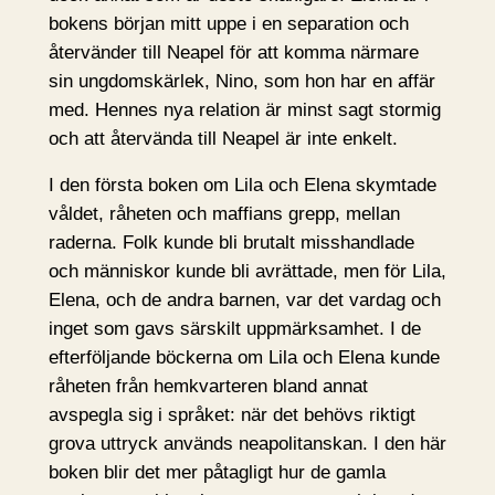
bokens början mitt uppe i en separation och
återvänder till Neapel för att komma närmare
sin ungdomskärlek, Nino, som hon har en affär
med. Hennes nya relation är minst sagt stormig
och att återvända till Neapel är inte enkelt.
I den första boken om Lila och Elena skymtade
våldet, råheten och maffians grepp, mellan
raderna. Folk kunde bli brutalt misshandlade
och människor kunde bli avrättade, men för Lila,
Elena, och de andra barnen, var det vardag och
inget som gavs särskilt uppmärksamhet. I de
efterföljande böckerna om Lila och Elena kunde
råheten från hemkvarteren bland annat
avspegla sig i språket: när det behövs riktigt
grova uttryck används neapolitanskan. I den här
boken blir det mer påtagligt hur de gamla