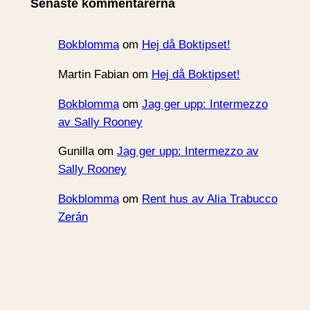
Senaste kommentarerna
v
Bokblomma
om
Hej då Boktipset!
Martin Fabian
om
Hej då Boktipset!
Bokblomma
om
Jag ger upp: Intermezzo
av Sally Rooney
Gunilla
om
Jag ger upp: Intermezzo av
Sally Rooney
Bokblomma
om
Rent hus av Alia Trabucco
Zerán