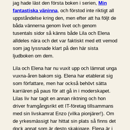
jag hade läst den första boken i serien,
Min
fantastiska väninna
, och förstod inte riktigt all
uppståndelse kring den, men efter att ha följt de
båda vännerna genom livet och genom
tusentals sidor så känns både Lila och Elena
alldeles nära och det var faktiskt med ett vemod
som jag lyssnade klart på den här sista
ljudboken om dem.
Lila och Elena har nu vuxit upp och lämnat unga
vuxna-åren bakom sig. Elena har etablerat sig
som författare, men har också behövt sätta
karriären på paus för att gå in i moderskapet.
Lilas liv har tagit en annan riktning och hon
driver framgångsrikt ett IT-företag tillsammans
med sin livskamrat Enzo (vilka pionjärer!). Om
de yrkesmässigt har hittat sin plats så finns det
dock annat som är desto skakigare. Elena är i