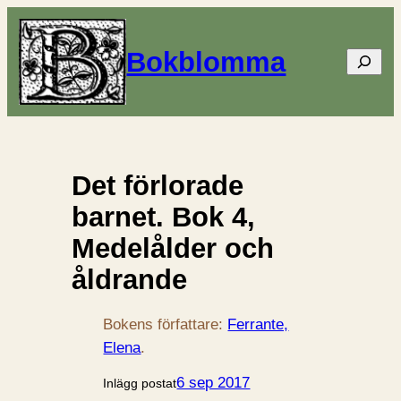
Bokblomma
Sök
Det förlorade
barnet. Bok 4,
Medelålder och
åldrande
Bokens författare:
Ferrante,
Elena
.
6 sep 2017
Inlägg postat