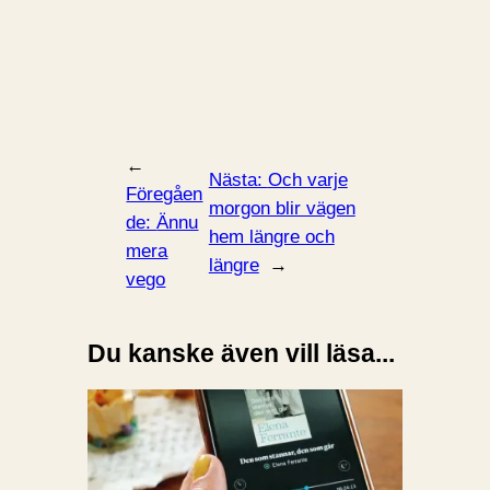
←
Nästa:
Och varje
Föregåen
morgon blir vägen
de:
Ännu
hem längre och
mera
längre
→
vego
Du kanske även vill läsa...