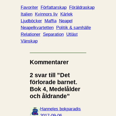
Favoriter
Författarskap
Föräldraskap
Italien
Kvinnors liv
Kärlek
Ljudböcker
Maffia
Neapel
Neapelkvartetten
Politik & samhälle
Relationer
Separation
Utläst
Vänskap
Kommentarer
2 svar till ”Det
förlorade barnet.
Bok 4, Medelålder
och åldrande”
Hanneles bokparadis
2017-09-06