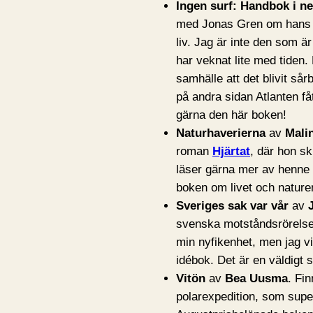
Ingen surf: Handbok i n
med Jonas Gren om hans e
liv. Jag är inte den som ä
har veknat lite med tiden. 
samhälle att det blivit så
på andra sidan Atlanten få
gärna den här boken!
Naturhaverierna
av
Mali
roman
Hjärtat
, där hon skr
läser gärna mer av henne o
boken om livet och nature
Sveriges sak var vår
av
svenska motståndsrörelse
min nyfikenhet, men jag vil
idébok. Det är en väldigt sp
Vitön
av
Bea Uusma
. Fi
polarexpedition, som supe