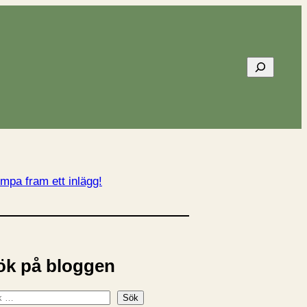
Sök
mpa fram ett inlägg!
ök på bloggen
Sök