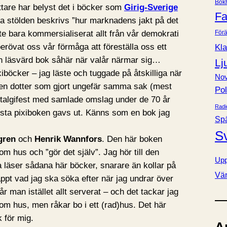
Bok
e
attare har belyst det i böcker som
Girig-Sverige
Fa
r
ra stölden beskrivs ”hur marknadens jakt på det
Förä
e bara kommersialiserat allt från vår demokrati
berövat oss vår förmåga att föreställa oss ett
Kla
n läsvärd bok såhär när valår närmar sig…
Lj
xiböcker – jag läste och tuggade på åtskilliga när
Nov
r en dotter som gjort ungefär samma sak (mest
Pol
ostalgifest med samlade omslag under de 70 år
Radi
örsta pixiboken gavs ut. Känns som en bok jag
Sp
S
gren
och
Henrik Wannfors
. Den här boken
om hus och ”gör det själv”. Jag hör till den
Upp
läser sådana här böcker, snarare än kollar på
Vä
ppt vad jag ska söka efter när jag undrar över
r man istället allt serverat – och det tackar jag
g om hus, men råkar bo i ett (rad)hus. Det här
 för mig.