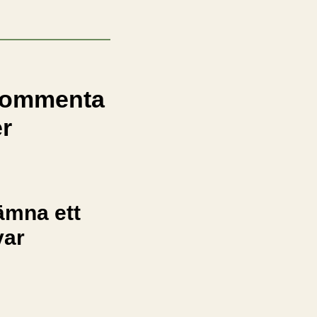
ommenta
er
ämna ett
var