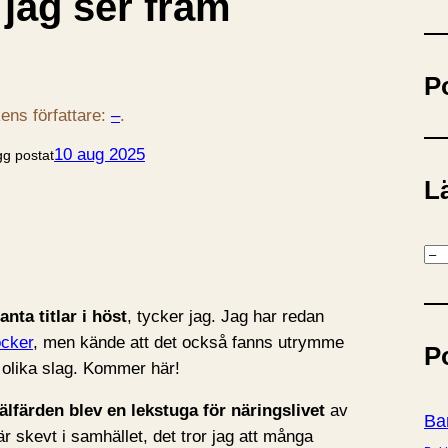
 jag ser fram
ö
k
P
ens författare:
–
.
10 aug 2025
gg postat
Lä
K
a
t
ta titlar i höst
, tycker jag. Jag har redan
e
cker
, men kände att det också fanns utrymme
P
g
 olika slag. Kommer här!
o
r
älfärden blev en lekstuga för näringslivet
av
Ba
i
är skevt i samhället, det tror jag att många