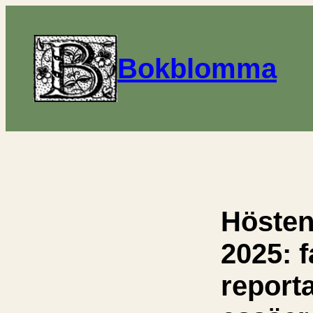
Bokblomma
Hösten
2025: 
report