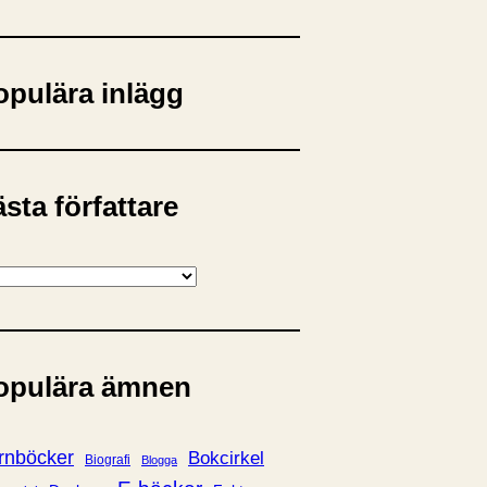
opulära inlägg
sta författare
opulära ämnen
rnböcker
Bokcirkel
Biografi
Blogga