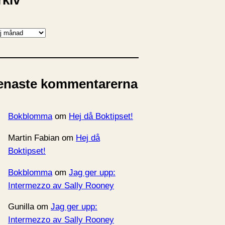
rkiv
enaste kommentarerna
Bokblomma
om
Hej då Boktipset!
Martin Fabian
om
Hej då
Boktipset!
Bokblomma
om
Jag ger upp:
Intermezzo av Sally Rooney
Gunilla
om
Jag ger upp:
Intermezzo av Sally Rooney