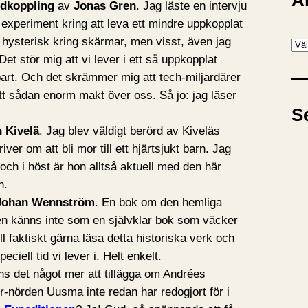
A
edkoppling
av
Jonas Gren
. Jag läste en intervju
xperiment kring att leva ett mindre uppkopplat
r hysterisk kring skärmar, men visst, även jag
A
Det stör mig att vi lever i ett så uppkopplat
r
rbart. Och det skrämmer mig att tech-miljardärer
k
tt sådan enorm makt över oss. Så jo: jag läser
i
S
v
n Kivelä
. Jag blev väldigt berörd av Kiveläs
iver om att bli mor till ett hjärtsjukt barn. Jag
ch i höst är hon alltså aktuell med den här
n.
Johan Wennström
. En bok om den hemliga
n känns inte som en självklar bok som väcker
l faktiskt gärna läsa detta historiska verk och
eciell tid vi lever i. Helt enkelt.
nns det något mer att tillägga om Andrées
r-nörden Uusma inte redan har redogjort för i