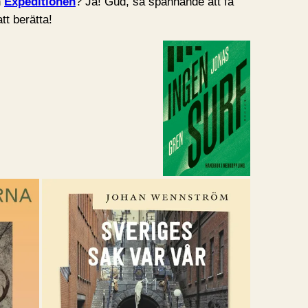
n
Expeditionen
? Ja! Gud, så spännande att få
t berätta!