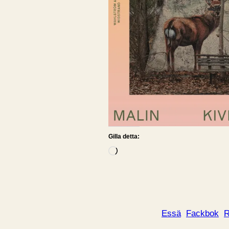
Gilla detta:
L
a
d
d
a
Essä
Fackbok
R
r