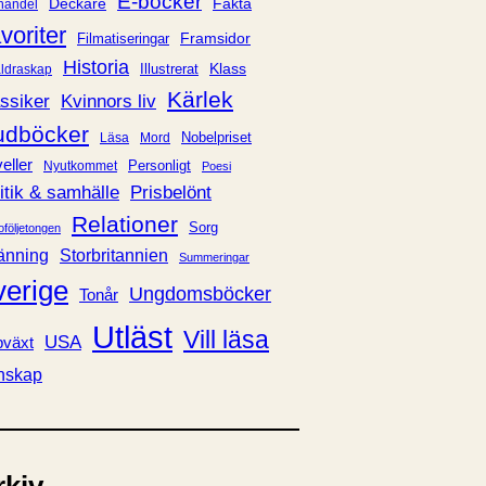
E-böcker
Deckare
Fakta
handel
voriter
Framsidor
Filmatiseringar
Historia
Klass
ldraskap
Illustrerat
Kärlek
ssiker
Kvinnors liv
udböcker
Nobelpriset
Läsa
Mord
eller
Personligt
Nyutkommet
Poesi
itik & samhälle
Prisbelönt
Relationer
Sorg
oföljetongen
änning
Storbritannien
Summeringar
verige
Ungdomsböcker
Tonår
Utläst
Vill läsa
USA
växt
nskap