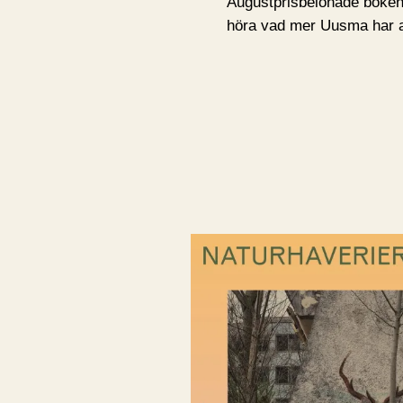
Augustprisbelönade boke
höra vad mer Uusma har at