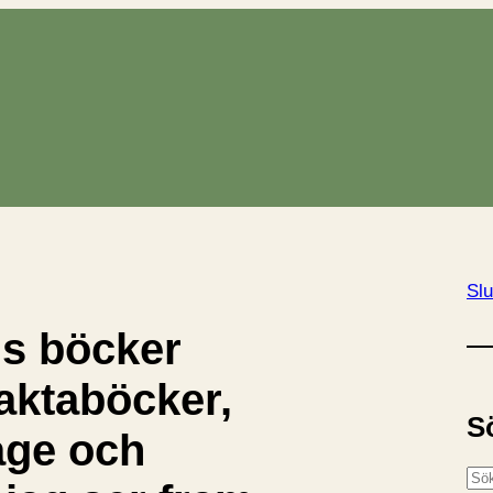
Slu
s böcker
faktaböcker,
S
age och
S