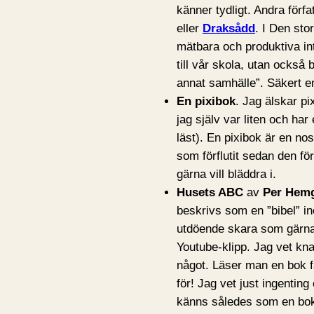
känner tydligt. Andra förf
eller
Draksådd
. I Den sto
mätbara och produktiva int
till vår skola, utan också 
annat samhälle”. Säkert e
En pixibok
. Jag älskar pi
jag själv var liten och ha
läst). En pixibok är en n
som förflutit sedan den f
gärna vill bläddra i.
Husets ABC
av
Per Hem
beskrivs som en ”bibel” in
utdöende skara som gärna 
Youtube-klipp. Jag vet kna
något. Läser man en bok få
för! Jag vet just ingentin
känns således som en bok