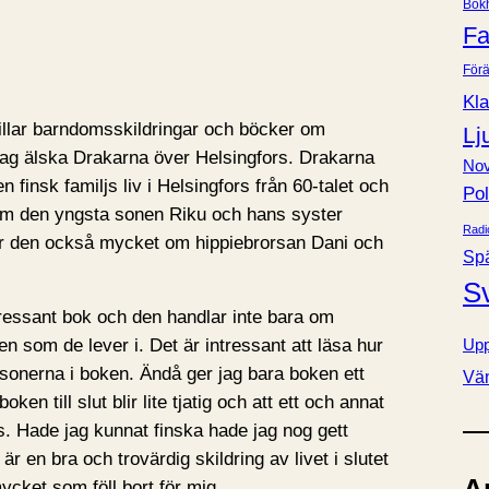
Bok
e
Fa
r
Förä
Kla
illar barndomsskildringar och böcker om
Lj
ag älska Drakarna över Helsingfors. Drakarna
Nov
 finsk familjs liv i Helsingfors från 60-talet och
Pol
om den yngsta sonen Riku och hans syster
Radi
lar den också mycket om hippiebrorsan Dani och
Sp
S
tressant bok och den handlar inte bara om
Upp
 som de lever i. Det är intressant att läsa hur
sonerna i boken. Ändå ger jag bara boken ett
Vä
en till slut blir lite tjatig och att ett och annat
ts. Hade jag kunnat finska hade jag nog gett
är en bra och trovärdig skildring av livet i slutet
ycket som föll bort för mig.