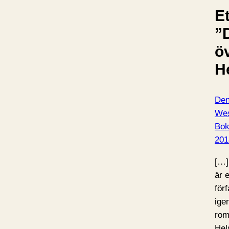
Et
”
ö
H
Den
Wes
Bo
201
[…]
är 
för
ige
rom
Hel