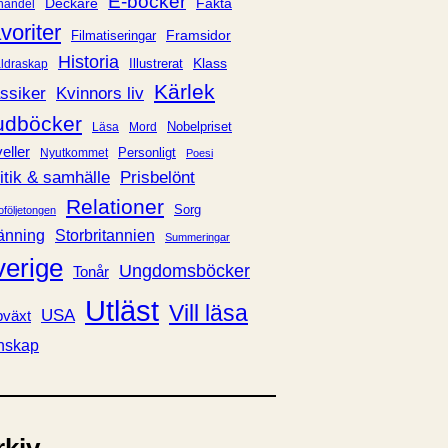
E-böcker
Deckare
Fakta
handel
voriter
Framsidor
Filmatiseringar
Historia
Klass
ldraskap
Illustrerat
Kärlek
ssiker
Kvinnors liv
udböcker
Nobelpriset
Läsa
Mord
eller
Personligt
Nyutkommet
Poesi
itik & samhälle
Prisbelönt
Relationer
Sorg
oföljetongen
änning
Storbritannien
Summeringar
verige
Ungdomsböcker
Tonår
Utläst
Vill läsa
USA
växt
nskap