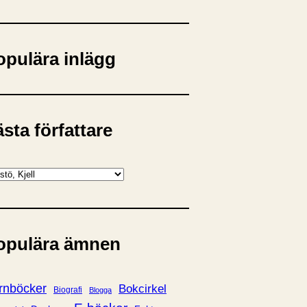
opulära inlägg
sta författare
opulära ämnen
rnböcker
Bokcirkel
Biografi
Blogga