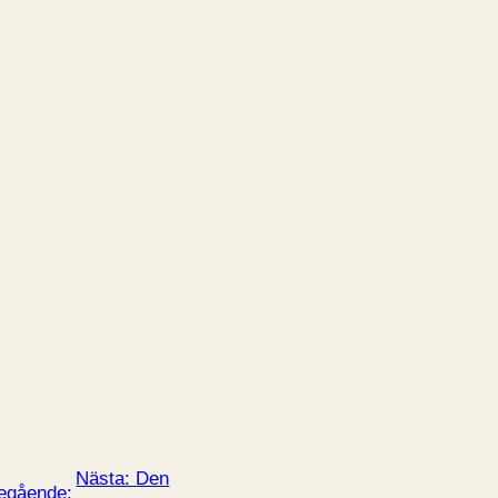
Nästa:
Den
egående: