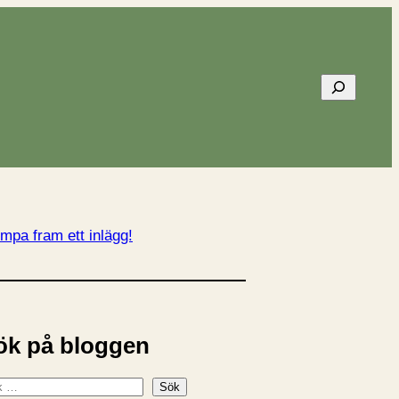
Sök
mpa fram ett inlägg!
ök på bloggen
Sök