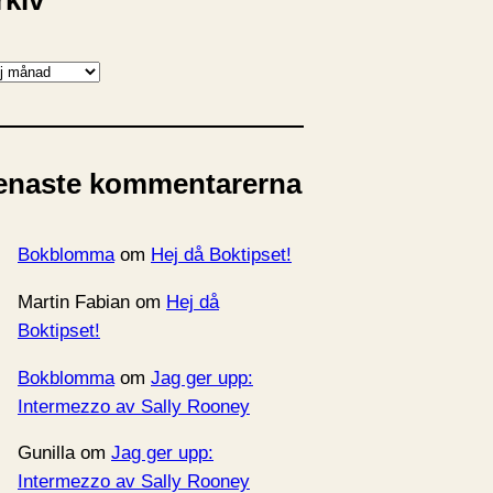
rkiv
enaste kommentarerna
Bokblomma
om
Hej då Boktipset!
Martin Fabian
om
Hej då
Boktipset!
Bokblomma
om
Jag ger upp:
Intermezzo av Sally Rooney
Gunilla
om
Jag ger upp:
Intermezzo av Sally Rooney