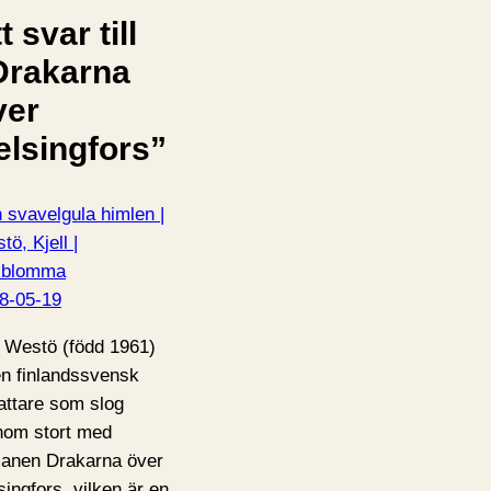
t svar till
Drakarna
ver
elsingfors”
 svavelgula himlen |
tö, Kjell |
kblomma
8-05-19
 Westö (född 1961)
en finlandssvensk
fattare som slog
nom stort med
anen Drakarna över
singfors, vilken är en