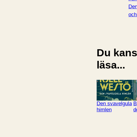
Den
och
Du kansk
läsa...
Den svavelgula
B
himlen
d