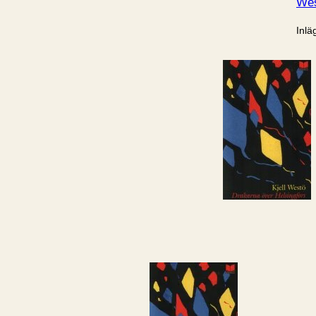
Wes
Inlä