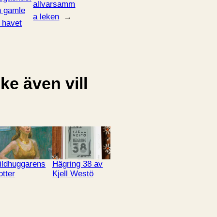
allvarsamm
 gamle
a leken
→
 havet
e även vill
ildhuggarens
Hägring 38 av
otter
Kjell Westö