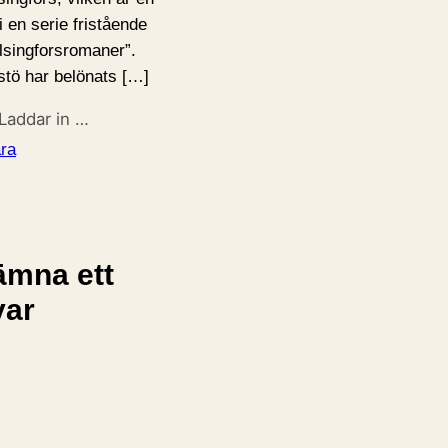
i en serie fristående
lsingforsromaner”.
tö har belönats […]
Laddar in …
ra
ämna ett
var