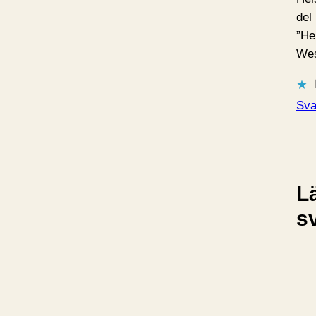
del 
”He
Wes
Sva
L
s