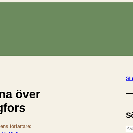
Slu
na över
gfors
S
ens författare:
S