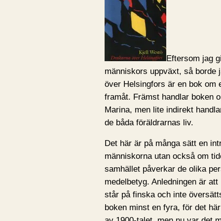
Eftersom jag g
människors uppväxt, så borde j
över Helsingfors är en bok om en
framåt. Främst handlar boken 
Marina, men lite indirekt hand
de båda föräldrarnas liv.
Det här är på många sätt en in
människorna utan också om tiden
samhället påverkar de olika per
medelbetyg. Anledningen är att bok
står på finska och inte översät
boken minst en fyra, för det här 
av 1900-talet, men nu var det m