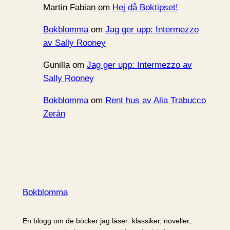
Martin Fabian
om
Hej då Boktipset!
Bokblomma
om
Jag ger upp: Intermezzo
av Sally Rooney
Gunilla
om
Jag ger upp: Intermezzo av
Sally Rooney
Bokblomma
om
Rent hus av Alia Trabucco
Zerán
Bokblomma
En blogg om de böcker jag läser: klassiker, noveller,