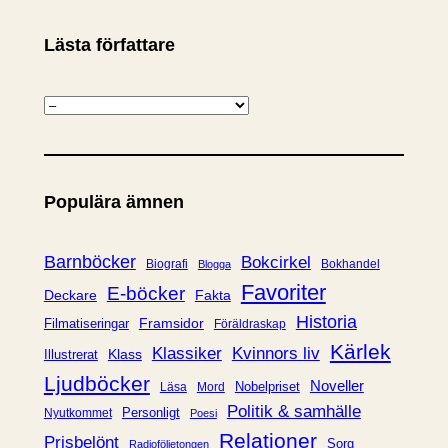
Lästa författare
K
a
t
e
Populära ämnen
g
o
r
Barnböcker
Bokcirkel
Biografi
Bokhandel
Blogga
i
Favoriter
E-böcker
Deckare
Fakta
e
Historia
Framsidor
Filmatiseringar
Föräldraskap
r
Kärlek
Klassiker
Kvinnors liv
Klass
Illustrerat
Ljudböcker
Noveller
Nobelpriset
Läsa
Mord
Politik & samhälle
Personligt
Nyutkommet
Poesi
Relationer
Prisbelönt
Sorg
Radioföljetongen