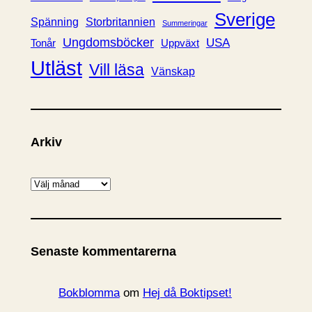
Sverige
Spänning
Storbritannien
Summeringar
Ungdomsböcker
USA
Uppväxt
Tonår
Utläst
Vill läsa
Vänskap
Arkiv
A
r
k
i
Senaste kommentarerna
v
Bokblomma
om
Hej då Boktipset!