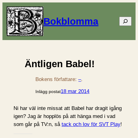
Bokblomma
Sök
Äntligen Babel!
Bokens författare:
–
.
18 mar 2014
Inlägg postat
Ni har väl inte missat att Babel har dragit igång
igen? Jag är hopplös på att hänga med i vad
som går på TV:n, så
tack och lov för SVT Play
!