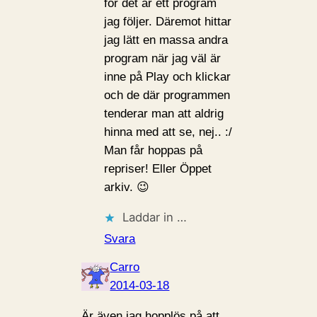
för det är ett program
jag följer. Däremot hittar
jag lätt en massa andra
program när jag väl är
inne på Play och klickar
och de där programmen
tenderar man att aldrig
hinna med att se, nej.. :/
Man får hoppas på
repriser! Eller Öppet
arkiv. 😉
Laddar in …
Svara
Carro
2014-03-18
Är även jag hopplös på att