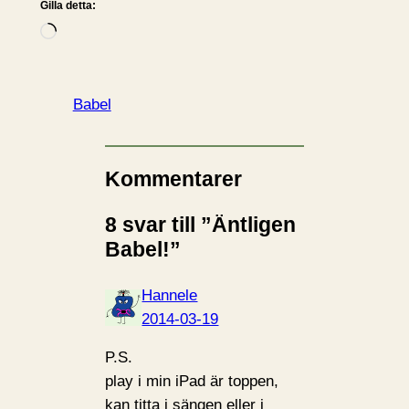
Gilla detta:
L
a
d
d
Babel
a
r
i
Kommentarer
n
8 svar till ”Äntligen
…
Babel!”
Hannele
2014-03-19
P.S.
play i min iPad är toppen,
kan titta i sängen eller i