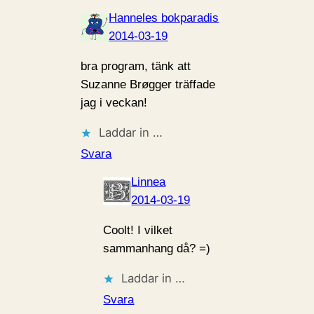
Hanneles bokparadis
2014-03-19
bra program, tänk att
Suzanne Brøgger träffade
jag i veckan!
Laddar in …
Svara
Linnea
2014-03-19
Coolt! I vilket
sammanhang då? =)
Laddar in …
Svara