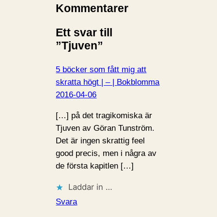
i
Kommentarer
n
Ett svar till
…
”Tjuven”
5 böcker som fått mig att
skratta högt | – | Bokblomma
2016-04-06
[…] på det tragikomiska är
Tjuven av Göran Tunström.
Det är ingen skrattig feel
good precis, men i några av
de första kapitlen […]
Laddar in …
Svara