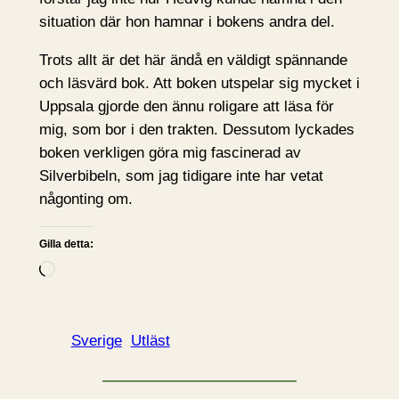
situation där hon hamnar i bokens andra del.
Trots allt är det här ändå en väldigt spännande
och läsvärd bok. Att boken utspelar sig mycket i
Uppsala gjorde den ännu roligare att läsa för
mig, som bor i den trakten. Dessutom lyckades
boken verkligen göra mig fascinerad av
Silverbibeln, som jag tidigare inte har vetat
någonting om.
Gilla detta:
L
a
d
d
Sverige
Utläst
a
r