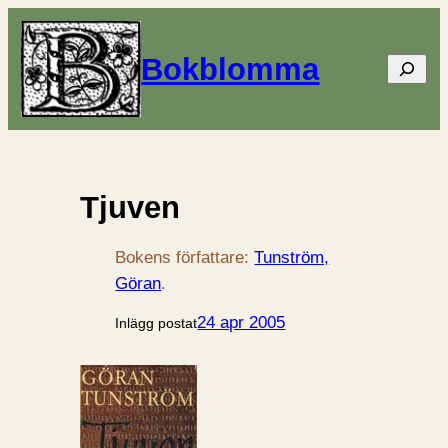
Bokblomma
Sök
Tjuven
Bokens författare:
Tunström,
Göran
.
24 apr 2005
Inlägg postat