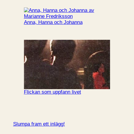
Anna, Hanna och Johanna
Flickan som uppfann livet
Slumpa fram ett inlägg!