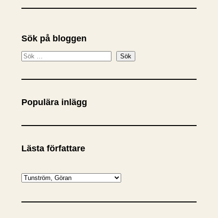
Sök på bloggen
S
Sök
ö
k
Populära inlägg
Lästa författare
K
a
t
e