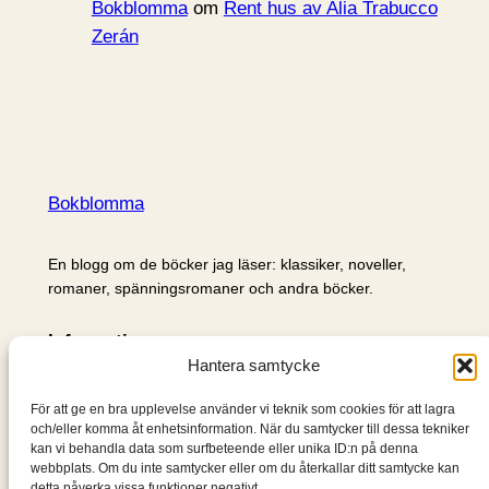
Bokblomma
om
Rent hus av Alia Trabucco
Zerán
Bokblomma
En blogg om de böcker jag läser: klassiker, noveller,
romaner, spänningsromaner och andra böcker.
Information
Hantera samtycke
Cookie- och integritetspolicy
Om mig & om bloggen
För att ge en bra upplevelse använder vi teknik som cookies för att lagra
S
och/eller komma åt enhetsinformation. När du samtycker till dessa tekniker
kan vi behandla data som surfbeteende eller unika ID:n på denna
ö
webbplats. Om du inte samtycker eller om du återkallar ditt samtycke kan
k
detta påverka vissa funktioner negativt.