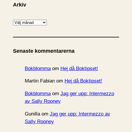
Arkiv
A
r
k
i
Senaste kommentarerna
v
Bokblomma
om
Hej då Boktipset!
Martin Fabian
om
Hej då Boktipset!
Bokblomma
om
Jag ger upp: Intermezzo
av Sally Rooney
Gunilla
om
Jag ger upp: Intermezzo av
Sally Rooney