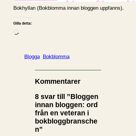
Bokhyllan (Bokblomma innan bloggen uppfanns).
Gilla detta:
L
a
d
d
Blogga
Bokblomma
a
r
i
Kommentarer
n
8 svar till ”Bloggen
…
innan bloggen: ord
från en veteran i
bokbloggbransche
n”