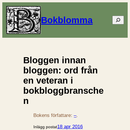
Bokblomma
Sök
Bloggen innan
bloggen: ord från
en veteran i
bokbloggbransche
n
Bokens författare:
–
.
18 apr 2016
Inlägg postat