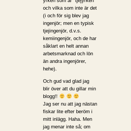
yrken som är ”tjejyrken”
och vilka som inte är det
(i och för sig blev jag
ingenjör; men en typisk
tjejingenjör, d.v.s.
kemiingenjör, och de har
såklart en helt annan
arbetsmarknad och lön
än andra ingenjörer,
hehe).
Och gud vad glad jag
blir över att du gillar min
blogg!!
Jag ser nu att jag nästan
fiskar lite efter beröm i
mitt inlägg. Haha. Men
jag menar inte så; om