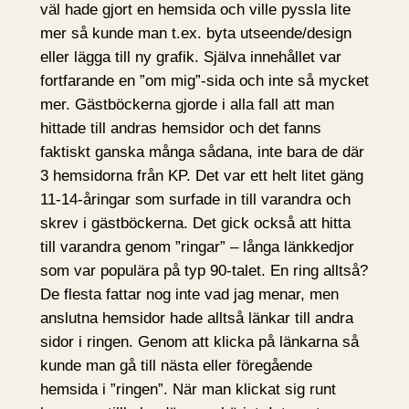
väl hade gjort en hemsida och ville pyssla lite
mer så kunde man t.ex. byta utseende/design
eller lägga till ny grafik. Själva innehållet var
fortfarande en ”om mig”-sida och inte så mycket
mer. Gästböckerna gjorde i alla fall att man
hittade till andras hemsidor och det fanns
faktiskt ganska många sådana, inte bara de där
3 hemsidorna från KP. Det var ett helt litet gäng
11-14-åringar som surfade in till varandra och
skrev i gästböckerna. Det gick också att hitta
till varandra genom ”ringar” – långa länkkedjor
som var populära på typ 90-talet. En ring alltså?
De flesta fattar nog inte vad jag menar, men
anslutna hemsidor hade alltså länkar till andra
sidor i ringen. Genom att klicka på länkarna så
kunde man gå till nästa eller föregående
hemsida i ”ringen”. När man klickat sig runt