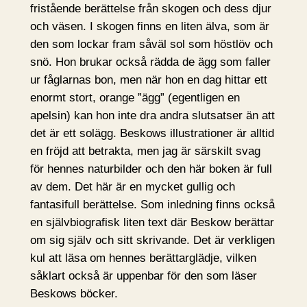
fristående berättelse från skogen och dess djur
och väsen. I skogen finns en liten älva, som är
den som lockar fram såväl sol som höstlöv och
snö. Hon brukar också rädda de ägg som faller
ur fåglarnas bon, men när hon en dag hittar ett
enormt stort, orange ”ägg” (egentligen en
apelsin) kan hon inte dra andra slutsatser än att
det är ett solägg. Beskows illustrationer är alltid
en fröjd att betrakta, men jag är särskilt svag
för hennes naturbilder och den här boken är full
av dem. Det här är en mycket gullig och
fantasifull berättelse. Som inledning finns också
en självbiografisk liten text där Beskow berättar
om sig själv och sitt skrivande. Det är verkligen
kul att läsa om hennes berättarglädje, vilken
såklart också är uppenbar för den som läser
Beskows böcker.