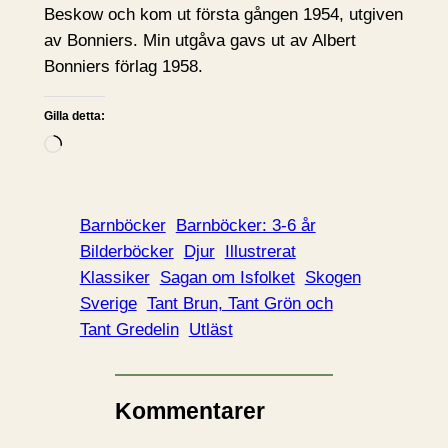
Beskow och kom ut första gången 1954, utgiven
av Bonniers. Min utgåva gavs ut av Albert
Bonniers förlag 1958.
Gilla detta:
L
a
d
d
Barnböcker
Barnböcker: 3-6 år
a
Bilderböcker
Djur
Illustrerat
r
Klassiker
Sagan om Isfolket
Skogen
i
Sverige
Tant Brun, Tant Grön och
n
Tant Gredelin
Utläst
…
Kommentarer