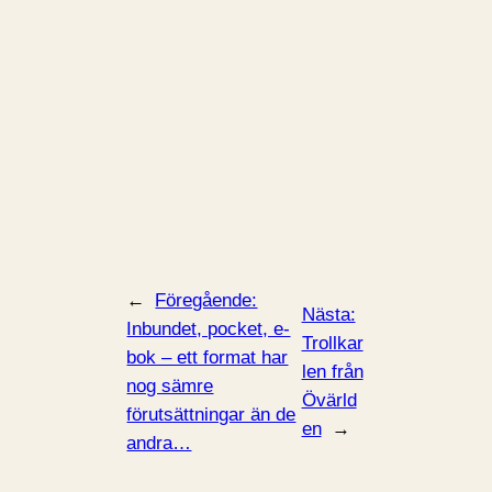
←
Föregående:
Nästa:
Inbundet, pocket, e-
Trollkar
bok – ett format har
len från
nog sämre
Övärld
förutsättningar än de
en
→
andra…