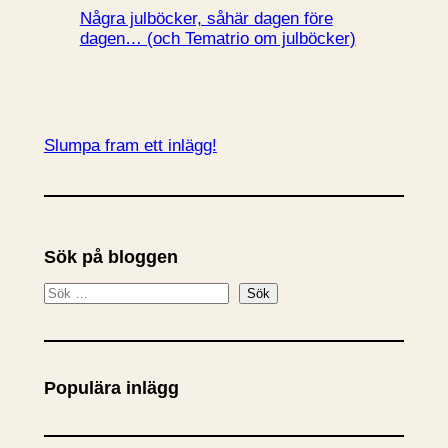
Några julböcker, såhär dagen före
dagen… (och Tematrio om julböcker)
Slumpa fram ett inlägg!
Sök på bloggen
S
Sök
ö
k
Populära inlägg