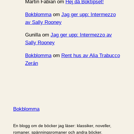
Martin Fabian
om
Hej då Boktipset!
Bokblomma
om
Jag ger upp: Intermezzo
av Sally Rooney
Gunilla
om
Jag ger upp: Intermezzo av
Sally Rooney
Bokblomma
om
Rent hus av Alia Trabucco
Zerán
Bokblomma
En blogg om de böcker jag läser: klassiker, noveller,
romaner, spänningsromaner och andra böcker.