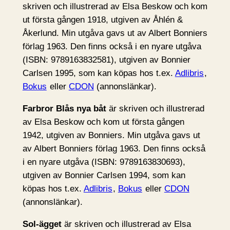
skriven och illustrerad av Elsa Beskow och kom
ut första gången 1918, utgiven av Åhlén &
Åkerlund. Min utgåva gavs ut av Albert Bonniers
förlag 1963. Den finns också i en nyare utgåva
(ISBN: 9789163832581), utgiven av Bonnier
Carlsen 1995, som kan köpas hos t.ex.
Adlibris
,
Bokus
eller
CDON
(annonslänkar).
Farbror Blås nya båt
är skriven och illustrerad
av Elsa Beskow och kom ut första gången
1942, utgiven av Bonniers. Min utgåva gavs ut
av Albert Bonniers förlag 1963. Den finns också
i en nyare utgåva (ISBN: 9789163830693),
utgiven av Bonnier Carlsen 1994, som kan
köpas hos t.ex.
Adlibris
,
Bokus
eller
CDON
(annonslänkar).
Sol-ägget
är skriven och illustrerad av Elsa