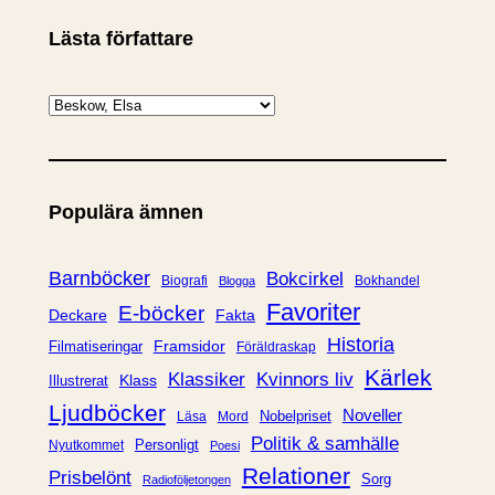
Lästa författare
K
a
t
e
Populära ämnen
g
o
r
Barnböcker
Bokcirkel
Biografi
Bokhandel
Blogga
i
Favoriter
E-böcker
Deckare
Fakta
e
Historia
Framsidor
Filmatiseringar
Föräldraskap
r
Kärlek
Klassiker
Kvinnors liv
Klass
Illustrerat
Ljudböcker
Noveller
Nobelpriset
Läsa
Mord
Politik & samhälle
Personligt
Nyutkommet
Poesi
Relationer
Prisbelönt
Sorg
Radioföljetongen