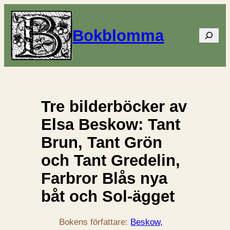
Bokblomma
Sök
Tre bilderböcker av
Elsa Beskow: Tant
Brun, Tant Grön
och Tant Gredelin,
Farbror Blås nya
båt och Sol-ägget
Bokens författare:
Beskow,