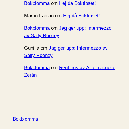
Bokblomma
om
Hej då Boktipset!
Martin Fabian
om
Hej då Boktipset!
Bokblomma
om
Jag ger upp: Intermezzo
av Sally Rooney
Gunilla
om
Jag ger upp: Intermezzo av
Sally Rooney
Bokblomma
om
Rent hus av Alia Trabucco
Zerán
Bokblomma