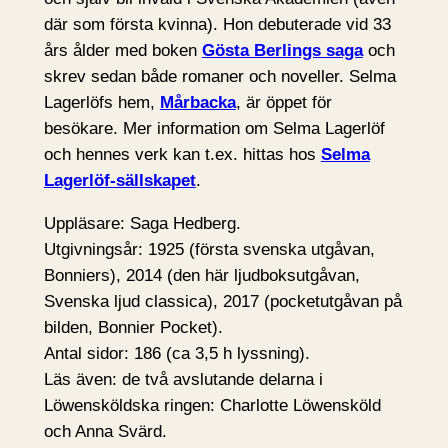
där som första kvinna). Hon debuterade vid 33
års ålder med boken
Gösta Berlings saga
och
skrev sedan både romaner och noveller. Selma
Lagerlöfs hem,
Mårbacka
, är öppet för
besökare. Mer information om Selma Lagerlöf
och hennes verk kan t.ex. hittas hos
Selma
Lagerlöf-sällskapet
.
Uppläsare: Saga Hedberg.
Utgivningsår: 1925 (första svenska utgåvan,
Bonniers), 2014 (den här ljudboksutgåvan,
Svenska ljud classica), 2017 (pocketutgåvan på
bilden, Bonnier Pocket).
Antal sidor: 186 (ca 3,5 h lyssning).
Läs även: de två avslutande delarna i
Löwensköldska ringen: Charlotte Löwensköld
och Anna Svärd.