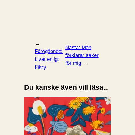
←
Nästa:
Män
Föregående:
förklarar saker
Livet enligt
för mig
→
Fikry
Du kanske även vill läsa...