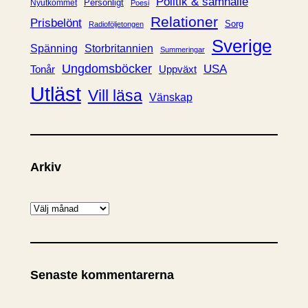
Politik & samhälle
Personligt
Nyutkommet
Poesi
Relationer
Prisbelönt
Sorg
Radioföljetongen
Sverige
Spänning
Storbritannien
Summeringar
Ungdomsböcker
USA
Uppväxt
Tonår
Utläst
Vill läsa
Vänskap
Arkiv
A
r
k
i
Senaste kommentarerna
v