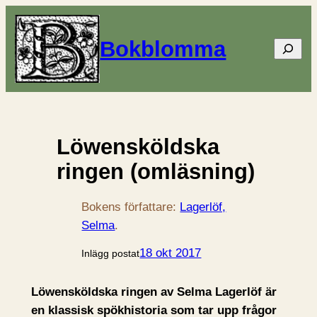
Bokblomma
Sök
Löwensköldska
ringen (omläsning)
Bokens författare:
Lagerlöf,
Selma
.
18 okt 2017
Inlägg postat
Löwensköldska ringen av Selma Lagerlöf är
en klassisk spökhistoria som tar upp frågor