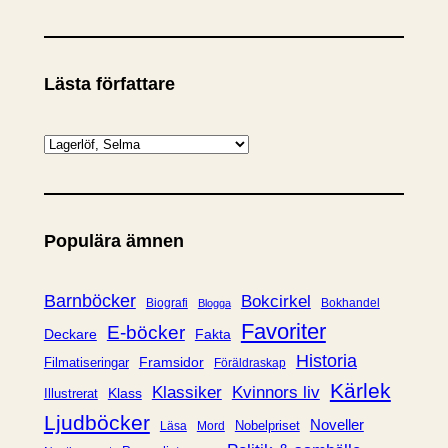
Lästa författare
K
a
t
e
Populära ämnen
g
o
r
Barnböcker
Bokcirkel
Biografi
Bokhandel
Blogga
i
Favoriter
E-böcker
Deckare
Fakta
e
Historia
Framsidor
Filmatiseringar
Föräldraskap
r
Kärlek
Klassiker
Kvinnors liv
Klass
Illustrerat
Ljudböcker
Noveller
Nobelpriset
Läsa
Mord