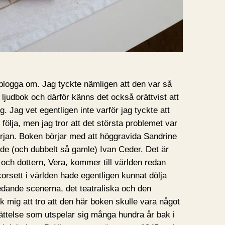
 blogga om. Jag tyckte nämligen att den var så
ljudbok och därför känns det också orättvist att
 Jag vet egentligen inte varför jag tyckte att
följa, men jag tror att det största problemet var
början. Boken börjar med att höggravida Sandrine
lde (och dubbelt så gamle) Ivan Ceder. Det är
t och dottern, Vera, kommer till världen redan
korsett i världen hade egentligen kunnat dölja
edande scenerna, det teatraliska och den
ck mig att tro att den här boken skulle vara något
ttelse som utspelar sig många hundra år bak i