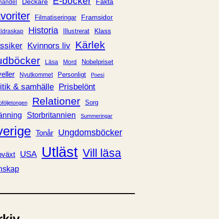
E-böcker
Deckare
Fakta
handel
voriter
Framsidor
Filmatiseringar
Historia
Klass
ldraskap
Illustrerat
Kärlek
ssiker
Kvinnors liv
udböcker
Nobelpriset
Läsa
Mord
eller
Personligt
Nyutkommet
Poesi
itik & samhälle
Prisbelönt
Relationer
Sorg
oföljetongen
änning
Storbritannien
Summeringar
verige
Ungdomsböcker
Tonår
Utläst
Vill läsa
USA
växt
nskap