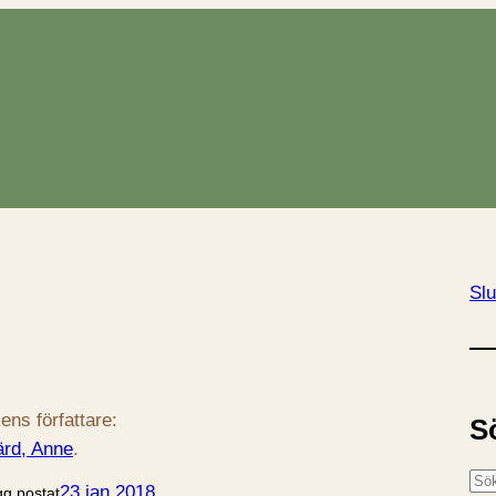
Slu
ens författare:
S
rd, Anne
.
S
23 jan 2018
gg postat