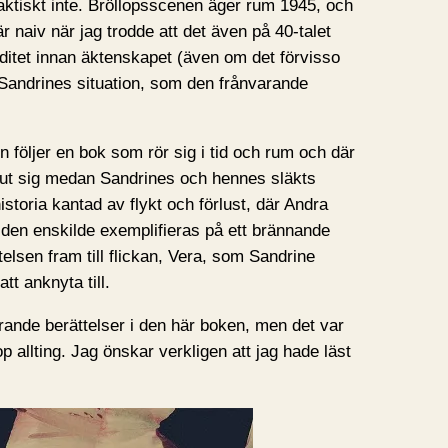
aktiskt inte. Bröllopsscenen äger rum 1945, och
r naiv när jag trodde att det även på 40-talet
iditet innan äktenskapet (även om det förvisso
t Sandrines situation, som den frånvarande
n följer en bok som rör sig i tid och rum och där
 ut sig medan Sandrines och hennes släkts
istoria kantad av flykt och förlust, där Andra
 den enskilde exemplifieras på ett brännande
elsen fram till flickan, Vera, som Sandrine
t anknyta till.
rande berättelser i den här boken, men det var
op allting. Jag önskar verkligen att jag hade läst