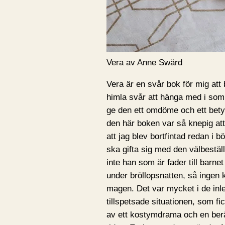
Vera av Anne Swärd
Vera är en svår bok för mig att
himla svår att hänga med i som 
ge den ett omdöme och ett betyg.
den här boken var så knepig att 
att jag blev bortfintad redan i 
ska gifta sig med den välbestäl
inte han som är fader till barne
under bröllopsnatten, så ingen 
magen. Det var mycket i de inl
tillspetsade situationen, som fi
av ett kostymdrama och en berä