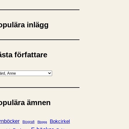
opulära inlägg
sta författare
opulära ämnen
rnböcker
Bokcirkel
Biografi
Blogga