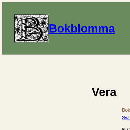
Bokblomma
Vera
Bok
Swä
Inlä