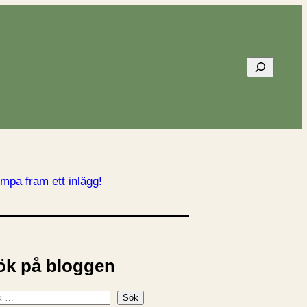
Sök
mpa fram ett inlägg!
ök på bloggen
Sök