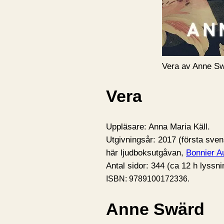
Vera av Anne S
Vera
Uppläsare: Anna Maria Käll.
Utgivningsår: 2017 (första sve
här ljudboksutgåvan,
Bonnier A
Antal sidor: 344 (ca 12 h lyssni
ISBN:
9789100172336.
Anne Swärd