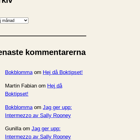
rkiv
enaste kommentarerna
Bokblomma
om
Hej då Boktipset!
Martin Fabian
om
Hej då
Boktipset!
Bokblomma
om
Jag ger upp:
Intermezzo av Sally Rooney
Gunilla
om
Jag ger upp:
Intermezzo av Sally Rooney