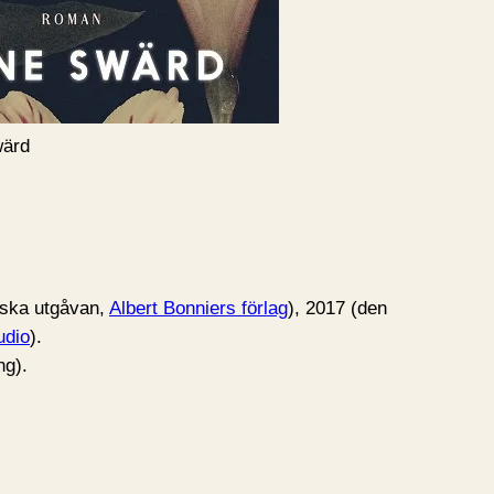
wärd
nska utgåvan,
Albert Bonniers förlag
), 2017 (den
udio
).
ng).