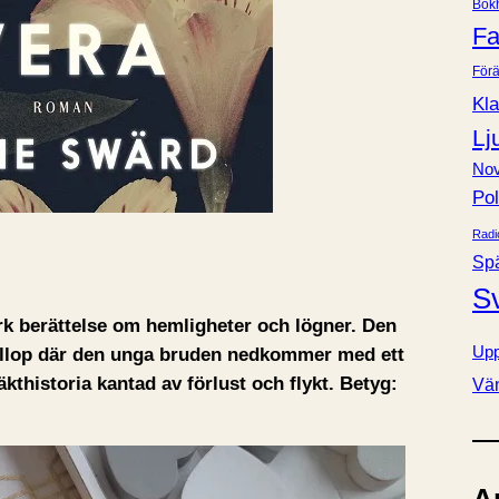
Bok
e
Fa
r
Förä
Kla
Lj
Nov
Pol
Radi
Sp
S
rk berättelse om hemligheter och lögner. Den
Upp
röllop där den unga bruden nedkommer med ett
äkthistoria kantad av förlust och flykt. Betyg:
Vä