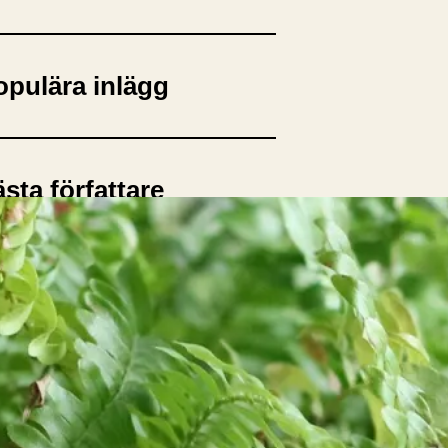
opulära inlägg
sta författare
opulära ämnen
rnböcker
Bokcirkel
Biografi
Blogga