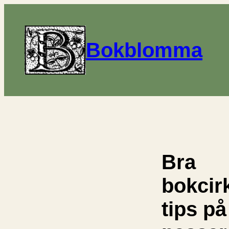
Bokblomma
Bra
bokcir
tips p