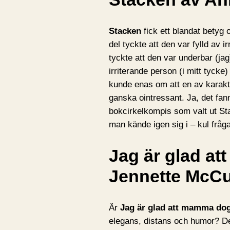
Stacken
fick ett blandat betyg o
del tyckte att den var fylld av i
tyckte att den var underbar (ja
irriterande person (i mitt tyck
kunde enas om att en av karakt
ganska ointressant. Ja, det fann
bokcirkelkompis som valt ut St
man kände igen sig i – kul frå
Jag är glad a
Jennette McC
Är
Jag är glad att mamma do
elegans, distans och humor? De