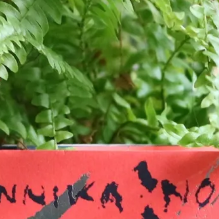
E-böcker
Deckare
Fakta
handel
voriter
Framsidor
Filmatiseringar
Historia
Klass
ldraskap
Illustrerat
Kärlek
ssiker
Kvinnors liv
udböcker
Nobelpriset
Läsa
Mord
eller
Personligt
Nyutkommet
Poesi
itik & samhälle
Prisbelönt
Relationer
Sorg
oföljetongen
änning
Storbritannien
Summeringar
verige
Ungdomsböcker
Tonår
Utläst
Vill läsa
USA
växt
nskap