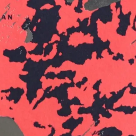
Bokblomma
om
Rent hus av Alia
Trabucco Zerán