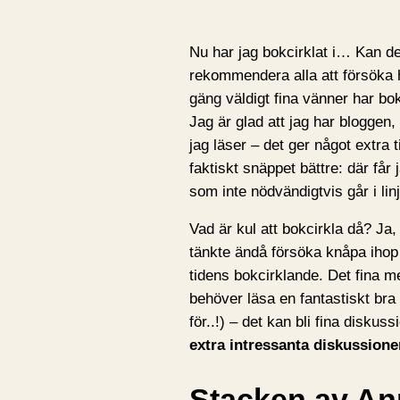
Nu har jag bokcirklat i… Kan d
rekommendera alla att försöka hi
gäng väldigt fina vänner har bok
Jag är glad att jag har bloggen
jag läser – det ger något extra t
faktiskt snäppet bättre: där får
som inte nödvändigtvis går i li
Vad är kul att bokcirkla då? Ja, 
tänkte ändå försöka knåpa ihop 
tidens bokcirklande. Det fina m
behöver läsa en fantastiskt bra
för..!) – det kan bli fina diskus
extra intressanta diskussioner
Stacken av An