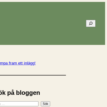
Sök
mpa fram ett inlägg!
ök på bloggen
Sök