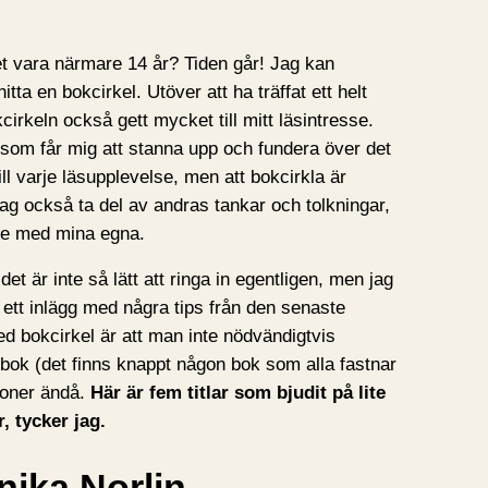
et vara närmare 14 år? Tiden går! Jag kan
tta en bokcirkel. Utöver att ha träffat ett helt
cirkeln också gett mycket till mitt läsintresse.
, som får mig att stanna upp och fundera över det
ill varje läsupplevelse, men att bokcirkla är
 jag också ta del av andras tankar och tolkningar,
nje med mina egna.
det är inte så lätt att ringa in egentligen, men jag
ett inlägg med några tips från den senaste
ed bokcirkel är att man inte nödvändigtvis
 bok (det finns knappt någon bok som alla fastnar
sioner ändå.
Här är fem titlar som bjudit på lite
, tycker jag.
nika Norlin