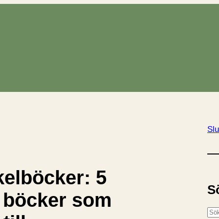
Slu
kelböcker: 5
S
å böcker som
S