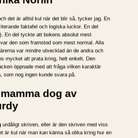
ch det är alltid kul när det blir så, tycker jag. En
rriterande faktafel och logiska luckor. En del
g). En del tyckte att bokens absolut mest
e) var den som framstod som mest normal. Alla
ärerna var mindre utvecklad än de andra och
s mycket att prata kring, helt enkelt. Den
acken öppnade med att fråga vilken karaktär
ga, som nog ingen kunde svara på.
tt mamma dog av
urdy
g
urdåligt skriven, eller är den skriven med viss
t är kul när man kan känna så olika kring hur en