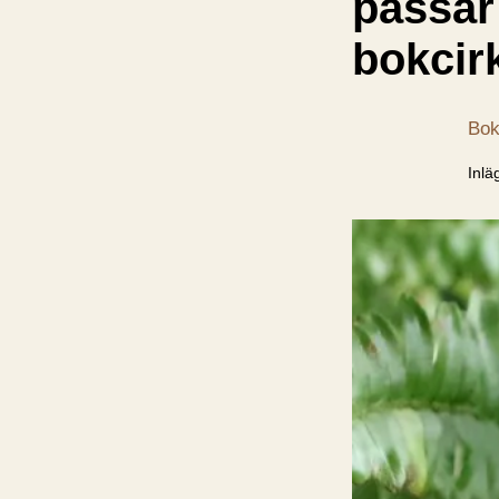
passar 
bokcir
Bok
Inlä