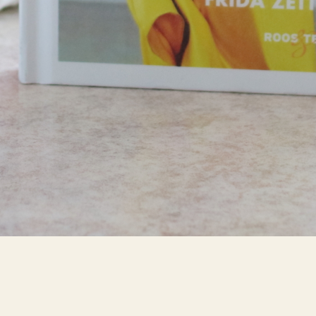
Bokblomma
om
Rent hus av Alia
Trabucco Zerán