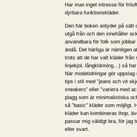
Har man inget intresse för fril
dyrbara funktionskläder.
Den här boken antyder på sätt o
utgå från och den innehåller oc
användbara för folk som jobbar 
ändå. Det härliga är nämligen at
trots att de har valt kläder frå
linjekjol, långklänning…) så har
När modetidningar gör uppslag 
tips i stil med ”jeans och vit skj
sneakers” eller ”variera med acc
plagg som är minimalistiska och 
så ”basic” kläder som möjligt. H
kläder kan kombineras ihop, äv
passar mig väldigt bra, för jag tr
eller svart.