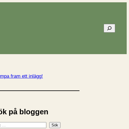
Sök
mpa fram ett inlägg!
ök på bloggen
Sök