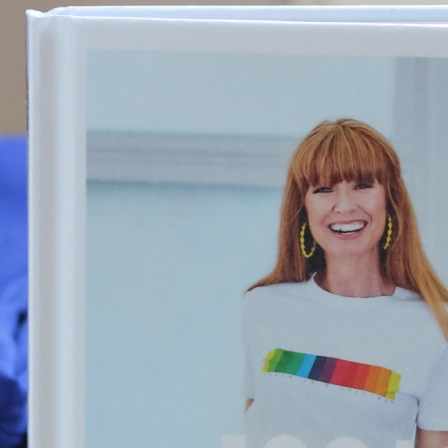
E-böcker
Deckare
Fakta
handel
voriter
Framsidor
Filmatiseringar
Historia
Klass
ldraskap
Illustrerat
Kärlek
ssiker
Kvinnors liv
udböcker
Nobelpriset
Läsa
Mord
eller
Personligt
Nyutkommet
Poesi
itik & samhälle
Prisbelönt
Relationer
Sorg
oföljetongen
änning
Storbritannien
Summeringar
verige
Ungdomsböcker
Tonår
Utläst
Vill läsa
USA
växt
nskap