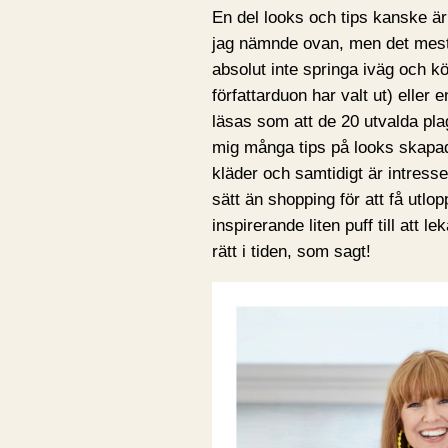
En del looks och tips kanske är
jag nämnde ovan, men det mest
absolut inte springa iväg och k
författarduon har valt ut) elle
läsas som att de 20 utvalda pl
mig många tips på looks skapad
kläder och samtidigt är intress
sätt än shopping för att få utlo
inspirerande liten puff till att
rätt i tiden, som sagt!