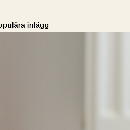
opulära inlägg
sta författare
opulära ämnen
rnböcker
Bokcirkel
Biografi
Blogga