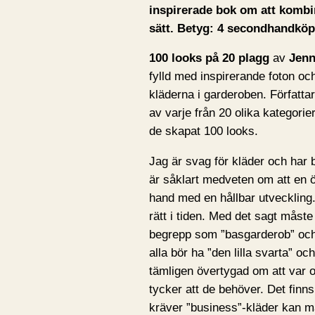
inspirerade bok om att kombi
sätt. Betyg: 4 secondhandköp
100 looks på 20 plagg
av
Jenn
fylld med inspirerande foton oc
kläderna i garderoben. Författar
av varje från 20 olika kategori
de skapat 100 looks.
Jag är svag för kläder och har b
är såklart medveten om att en 
hand med en hållbar utveckling. 
rätt i tiden. Med det sagt måste 
begrepp som ”basgarderob” och at
alla bör ha ”den lilla svarta” oc
tämligen övertygad om att var o
tycker att de behöver. Det fin
kräver ”business”-kläder kan ma