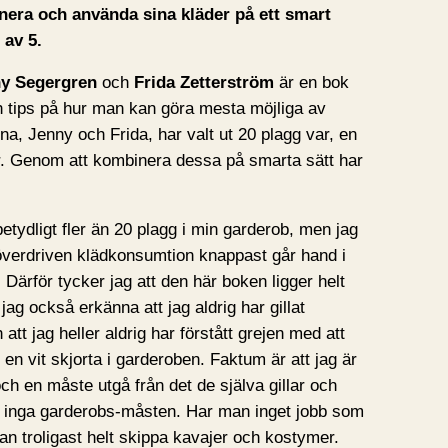
nera och använda sina kläder på ett smart
 av 5.
y Segergren
och
Frida Zetterström
är en bok
h tips på hur man kan göra mesta möjliga av
na, Jenny och Frida, har valt ut 20 plagg var, en
er. Genom att kombinera dessa på smarta sätt har
etydligt fler än 20 plagg i min garderob, men jag
överdriven klädkonsumtion knappast går hand i
Därför tycker jag att den här boken ligger helt
jag också erkänna att jag aldrig har gillat
t jag heller aldrig har förstått grejen med att
h en vit skjorta i garderoben. Faktum är att jag är
ch en måste utgå från det de själva gillar och
ns inga garderobs-måsten. Har man inget jobb som
n troligast helt skippa kavajer och kostymer.