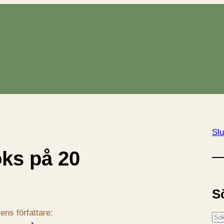
Slu
oks på 20
S
ens författare:
S