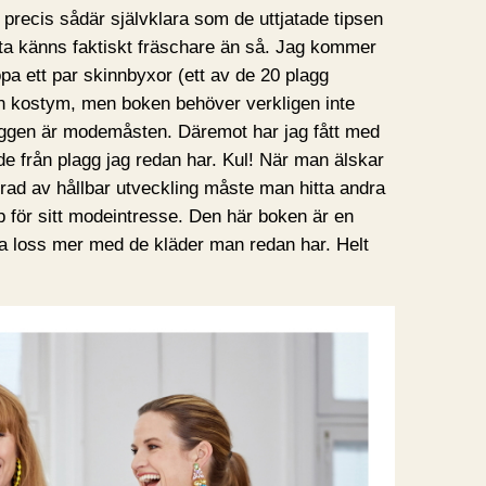
 precis sådär självklara som de uttjatade tipsen
a känns faktiskt fräschare än så. Jag kommer
öpa ett par skinnbyxor (ett av de 20 plagg
r en kostym, men boken behöver verkligen inte
aggen är modemåsten. Däremot har jag fått med
e från plagg jag redan har. Kul! När man älskar
erad av hållbar utveckling måste man hitta andra
pp för sitt modeintresse. Den här boken är en
 leka loss mer med de kläder man redan har. Helt