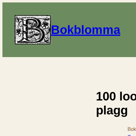
Bokblomma
100 lo
plagg
Bok