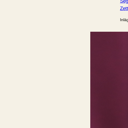
Seg
Zet
Inlä