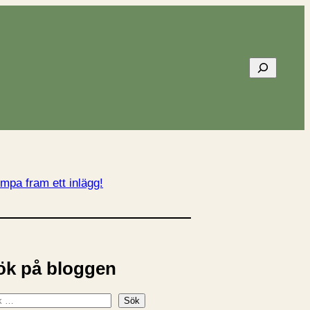
Sök
mpa fram ett inlägg!
ök på bloggen
Sök