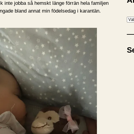
A
 inte jobba så hemskt länge förrän hela familjen
ingade bland annat min födelsedag i karantän.
A
r
k
i
S
v