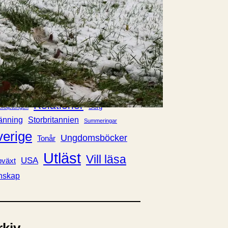
E-böcker
Deckare
Fakta
handel
voriter
Framsidor
Filmatiseringar
Historia
Klass
ldraskap
Illustrerat
Kärlek
ssiker
Kvinnors liv
udböcker
Nobelpriset
Läsa
Mord
eller
Personligt
Nyutkommet
Poesi
itik & samhälle
Prisbelönt
Relationer
Sorg
oföljetongen
änning
Storbritannien
Summeringar
verige
Ungdomsböcker
Tonår
Utläst
Vill läsa
USA
växt
nskap