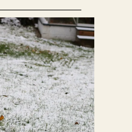
opulära inlägg
sta författare
opulära ämnen
rnböcker
Bokcirkel
Biografi
Blogga