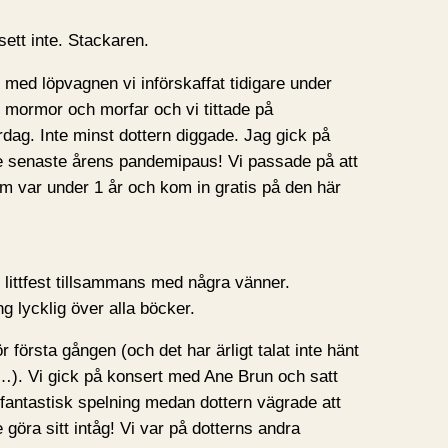
sett inte. Stackaren.
 med löpvagnen vi införskaffat tidigare under
ns mormor och morfar och vi tittade på
rdag. Inte minst dottern diggade. Jag gick på
r de senaste årens pandemipaus! Vi passade på att
m var under 1 år och kom in gratis på den här
littfest tillsammans med några vänner.
ng lycklig över alla böcker.
ör första gången (och det har ärligt talat inte hänt
). Vi gick på konsert med Ane Brun och satt
n fantastisk spelning medan dottern vägrade att
öra sitt intåg! Vi var på dotterns andra