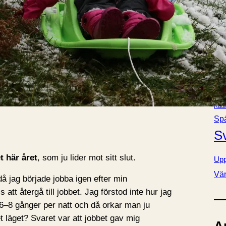
Bok
e
Fa
r
Förä
Kla
Lj
Nov
Pol
Radi
Sp
S
t här året
, som ju lider mot sitt slut.
Upp
Vä
å jag började jobba igen efter min
 att återgå till jobbet. Jag förstod inte hur jag
 6–8 gånger per natt och då orkar man ju
et läget? Svaret var att jobbet gav mig