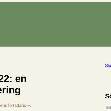
Slu
22: en
ring
S
ens författare:
–
.
S