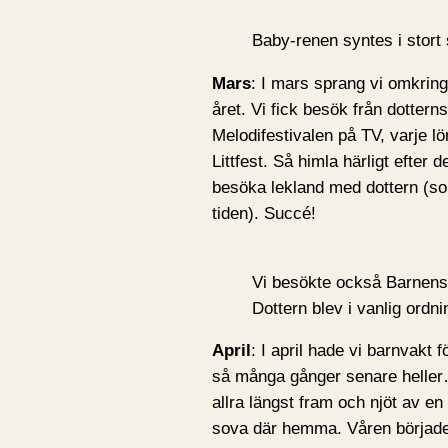
Baby-renen syntes i stort 
Mars
: I mars sprang vi omkring
året. Vi fick besök från dotter
Melodifestivalen på TV, varje lö
Littfest. Så himla härligt efte
besöka lekland med dottern (so
tiden). Succé!
Vi besökte också Barnens 
Dottern blev i vanlig ordni
April
: I april hade vi barnvakt f
så många gånger senare heller…
allra längst fram och njöt av e
sova där hemma. Våren började g