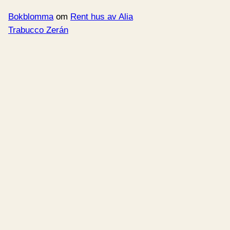
Bokblomma
om
Rent hus av Alia
Trabucco Zerán