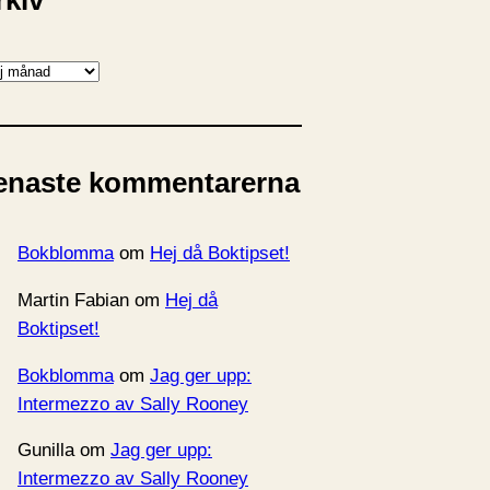
rkiv
enaste kommentarerna
Bokblomma
om
Hej då Boktipset!
Martin Fabian
om
Hej då
Boktipset!
Bokblomma
om
Jag ger upp:
Intermezzo av Sally Rooney
Gunilla
om
Jag ger upp:
Intermezzo av Sally Rooney