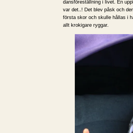
dansföreställning i livet. En up
var det..! Det blev påsk och den
första skor och skulle hållas i 
allt krokigare ryggar.