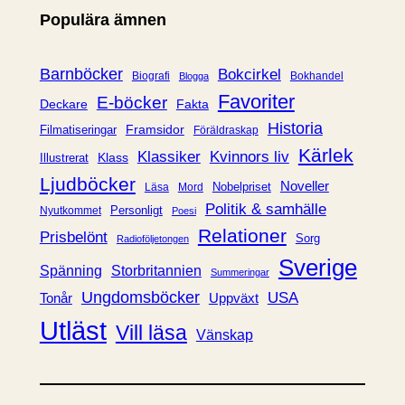
e
Populära ämnen
g
o
r
Barnböcker
Bokcirkel
Biografi
Bokhandel
Blogga
i
Favoriter
E-böcker
Deckare
Fakta
e
Historia
Framsidor
Filmatiseringar
Föräldraskap
r
Kärlek
Klassiker
Kvinnors liv
Klass
Illustrerat
Ljudböcker
Noveller
Nobelpriset
Läsa
Mord
Politik & samhälle
Personligt
Nyutkommet
Poesi
Relationer
Prisbelönt
Sorg
Radioföljetongen
Sverige
Spänning
Storbritannien
Summeringar
Ungdomsböcker
USA
Uppväxt
Tonår
Utläst
Vill läsa
Vänskap