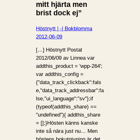
mitt hjärta men
brist dock ej”
Höstnytt | -| Bokblomma
2012-06-09
[…] Höstnytt Postat
2012/06/09 av Linnea var
addthis_product = 'wpp-264';
var addthis_config =
{"data_track_clickback":fals
e,"data_track_addressbar":fa
lse,"ui_language":"sv"};if
(typeof(addthis_share) ==
"undefined"){ addthis_share
= [];}Hösten känns kanske
inte så nära just nu… Men
höstens bokutgivning är det