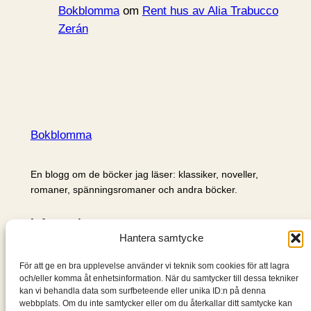
Bokblomma
om
Rent hus av Alia Trabucco
Zerán
Bokblomma
En blogg om de böcker jag läser: klassiker, noveller,
romaner, spänningsromaner och andra böcker.
Information
Hantera samtycke
Cookie- och integritetspolicy
Om mig & om bloggen
För att ge en bra upplevelse använder vi teknik som cookies för att lagra
S
och/eller komma åt enhetsinformation. När du samtycker till dessa tekniker
kan vi behandla data som surfbeteende eller unika ID:n på denna
ö
webbplats. Om du inte samtycker eller om du återkallar ditt samtycke kan