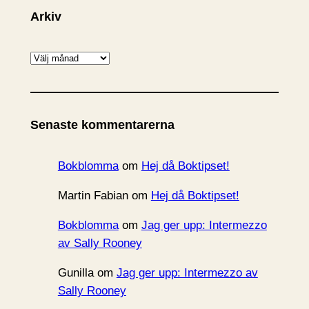
Arkiv
A
r
k
i
Senaste kommentarerna
v
Bokblomma
om
Hej då Boktipset!
Martin Fabian
om
Hej då Boktipset!
Bokblomma
om
Jag ger upp: Intermezzo
av Sally Rooney
Gunilla
om
Jag ger upp: Intermezzo av
Sally Rooney