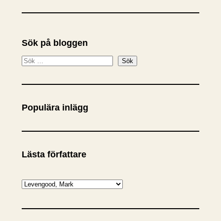
Sök på bloggen
S
Sök
ö
k
Populära inlägg
Lästa författare
K
a
t