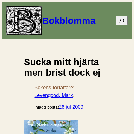
Bokblomma
Sök
Sucka mitt hjärta
men brist dock ej
Bokens författare:
Levengood, Mark
.
28 jul 2009
Inlägg postat