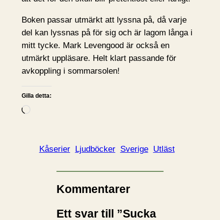
Boken passar utmärkt att lyssna på, då varje
del kan lyssnas på för sig och är lagom långa i
mitt tycke. Mark Levengood är också en
utmärkt uppläsare. Helt klart passande för
avkoppling i sommarsolen!
Gilla detta:
L
a
d
d
Kåserier
Ljudböcker
Sverige
Utläst
a
r
i
Kommentarer
n
Ett svar till ”Sucka
…