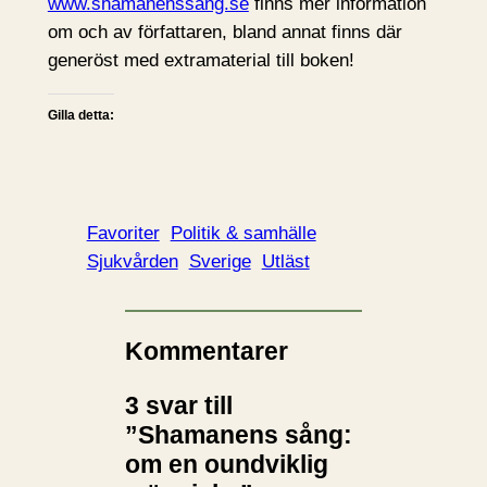
www.shamanenssang.se
finns mer information
om och av författaren, bland annat finns där
generöst med extramaterial till boken!
Gilla detta:
Favoriter
Politik & samhälle
Sjukvården
Sverige
Utläst
Kommentarer
3 svar till
”Shamanens sång:
om en oundviklig