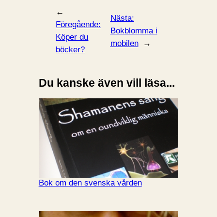
←
Nästa:
Föregående:
Bokblomma i
Köper du
mobilen
→
böcker?
Du kanske även vill läsa...
Bok om den svenska vården