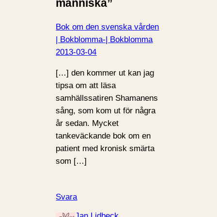
människa”
Bok om den svenska vården
| Bokblomma-| Bokblomma
2013-03-04
[…] den kommer ut kan jag
tipsa om att läsa
samhällssatiren Shamanens
sång, som kom ut för några
år sedan. Mycket
tankeväckande bok om en
patient med kronisk smärta
som […]
Svara
Jan Lidbeck