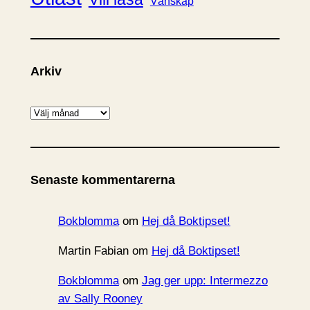
Vänskap
Arkiv
A
r
k
i
Senaste kommentarerna
v
Bokblomma
om
Hej då Boktipset!
Martin Fabian
om
Hej då Boktipset!
Bokblomma
om
Jag ger upp: Intermezzo
av Sally Rooney