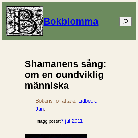
Bokblomma
Sök
Shamanens sång:
om en oundviklig
människa
Bokens författare:
Lidbeck,
Jan
.
7 jul 2011
Inlägg postat