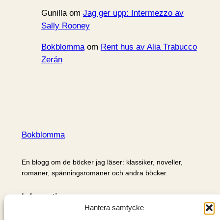
Gunilla
om
Jag ger upp: Intermezzo av
Sally Rooney
Bokblomma
om
Rent hus av Alia Trabucco
Zerán
Bokblomma
En blogg om de böcker jag läser: klassiker, noveller,
romaner, spänningsromaner och andra böcker.
Information
Hantera samtycke
Cookie- och integritetspolicy