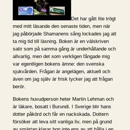
Det har gått lite trögt
med mitt läsande den senaste tiden, men när
jag påbörjade Shamanens sång lockades jag att
ta mig tid till läsning. Boken är en välskriven
satir som på samma gång är underhållande och
allvarlig, men det som verkligen fångade mig
var egentligen bokens ämne: den svenska
sjukvården. Frågan är angelägen, aktuell och
även om jag själv är frisk tycker jag att frågan
berör.
Bokens huvudperson heter Martin Lehman och
är läkare, bosatt i Burundi. I Sverige blir hans
dotter påkörd och får en nackskada. Dottern
försöker att leva sitt vanliga liv, men på grund
av smärtan klarar hon inte ens av att hålla i en