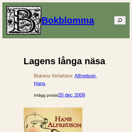
Bokblomma
Sök
Lagens långa näsa
Bokens författare:
Alfredson,
Hans
.
20 dec 2009
Inlägg postat