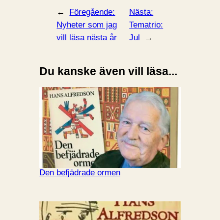
←
Föregående:
Nästa:
Nyheter som jag
Tematrio:
vill läsa nästa år
Jul
→
Du kanske även vill läsa...
Den befjädrade ormen