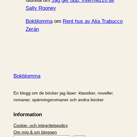
Gunilla
om
Jag ger upp: Intermezzo av
Sally Rooney
Bokblomma
om
Rent hus av Alia Trabucco
Zerán
Bokblomma
En blogg om de böcker jag läser: klassiker, noveller,
romaner, spänningsromaner och andra böcker.
Information
Cookie- och integritetspolicy
Om mig & om bloggen