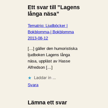
…
Ett svar till ”Lagens
långa näsa”
Tematrio: Ljudböcker |
Bokblomma-| Bokblomma
2013-08-12
[…] gäller den humoristiska
ljudboken Lagens långa
näsa, uppläst av Hasse
Alfredson […]
Laddar in …
Svara
Lämna ett svar