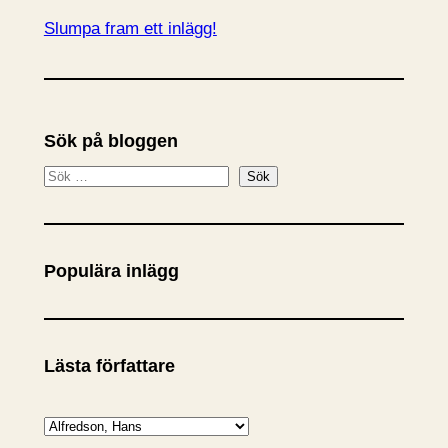
Slumpa fram ett inlägg!
Sök på bloggen
S
Sök
ö
k
Populära inlägg
Lästa författare
K