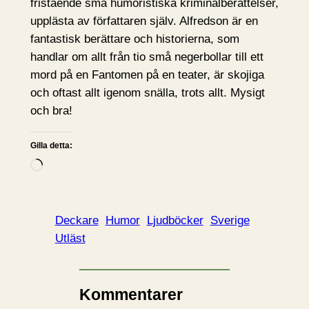
fristående små humoristiska kriminalberättelser,
upplästa av författaren själv. Alfredson är en
fantastisk berättare och historierna, som
handlar om allt från tio små negerbollar till ett
mord på en Fantomen på en teater, är skojiga
och oftast allt igenom snälla, trots allt. Mysigt
och bra!
Gilla detta:
L
a
d
d
Deckare
Humor
Ljudböcker
Sverige
a
Utläst
r
i
n
Kommentarer