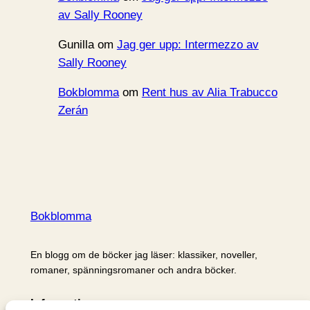
av Sally Rooney
Gunilla
om
Jag ger upp: Intermezzo av
Sally Rooney
Bokblomma
om
Rent hus av Alia Trabucco
Zerán
Bokblomma
En blogg om de böcker jag läser: klassiker, noveller,
romaner, spänningsromaner och andra böcker.
Information