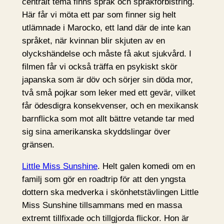
centralt tema finns språk och språkförbistring.
Här får vi möta ett par som finner sig helt
utlämnade i Marocko, ett land där de inte kan
språket, när kvinnan blir skjuten av en
olyckshändelse och måste få akut sjukvård. I
filmen får vi också träffa en psykiskt skör
japanska som är döv och sörjer sin döda mor,
två små pojkar som leker med ett gevär, vilket
får ödesdigra konsekvenser, och en mexikansk
barnflicka som mot allt bättre vetande tar med
sig sina amerikanska skyddslingar över
gränsen.
Little Miss Sunshine
. Helt galen komedi om en
familj som gör en roadtrip för att den yngsta
dottern ska medverka i skönhetstävlingen Little
Miss Sunshine tillsammans med en massa
extremt tillfixade och tillgjorda flickor. Hon är