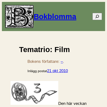
Bokblomma
Sök
Tematrio: Film
Bokens författare:
–
.
21 okt 2010
Inlägg postat
Den här veckan