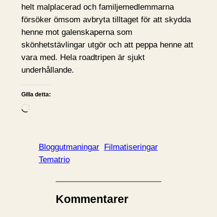
helt malplacerad och familjemedlemmarna
försöker ömsom avbryta tilltaget för att skydda
henne mot galenskaperna som
skönhetstävlingar utgör och att peppa henne att
vara med. Hela roadtripen är sjukt
underhållande.
Gilla detta:
L
a
d
d
Bloggutmaningar
Filmatiseringar
a
Tematrio
r
i
n
Kommentarer
…