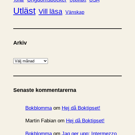
Utläst
Vill läsa
Vänskap
Arkiv
A
r
k
i
Senaste kommentarerna
v
Bokblomma
om
Hej då Boktipset!
Martin Fabian
om
Hej då Boktipset!
Bokblomma
om
Jag ger upp: Intermezzo