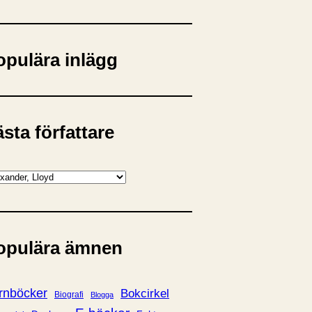
opulära inlägg
sta författare
opulära ämnen
rnböcker
Bokcirkel
Biografi
Blogga