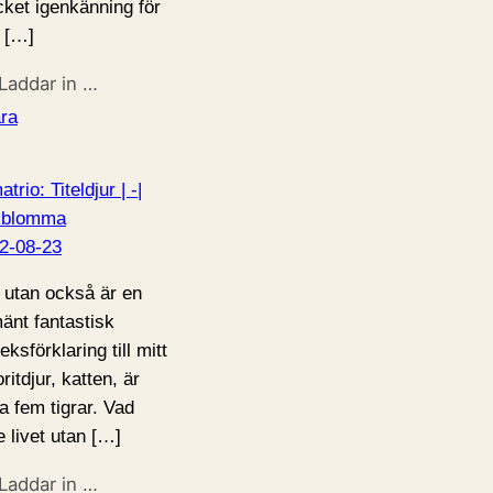
ket igenkänning för
 […]
Laddar in …
ra
trio: Titeldjur | -|
kblomma
2-08-23
 utan också är en
mänt fantastisk
eksförklaring till mitt
ritdjur, katten, är
a fem tigrar. Vad
e livet utan […]
Laddar in …