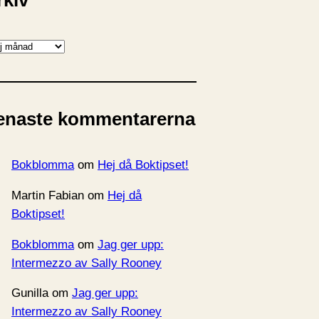
rkiv
enaste kommentarerna
Bokblomma
om
Hej då Boktipset!
Martin Fabian
om
Hej då
Boktipset!
Bokblomma
om
Jag ger upp:
Intermezzo av Sally Rooney
Gunilla
om
Jag ger upp:
Intermezzo av Sally Rooney