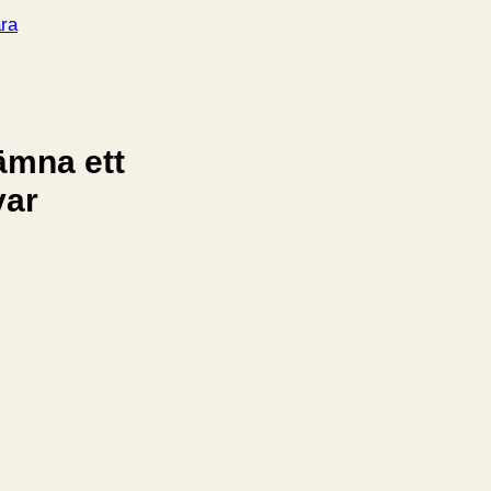
ra
ämna ett
var