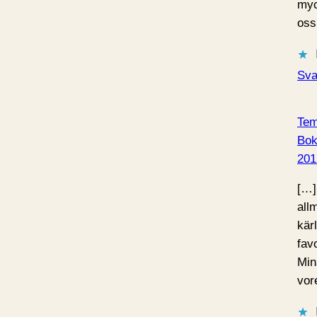
myc
oss
Sva
Tema
Bo
201
[…]
all
kärl
favo
Min
vor