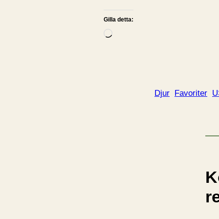
Gilla detta:
L
a
d
d
a
Djur
Favoriter
U
r
i
n
…
K
r