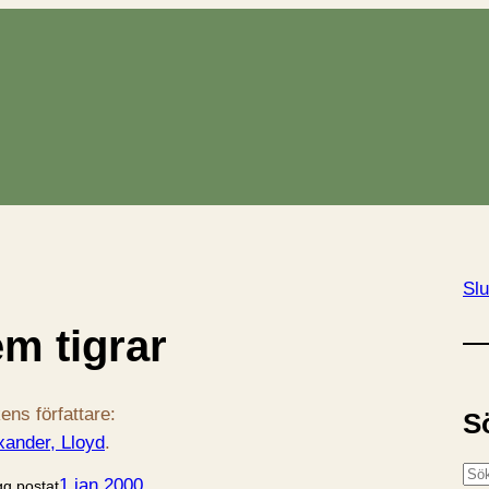
Slu
em tigrar
ens författare:
S
xander, Lloyd
.
S
1 jan 2000
gg postat