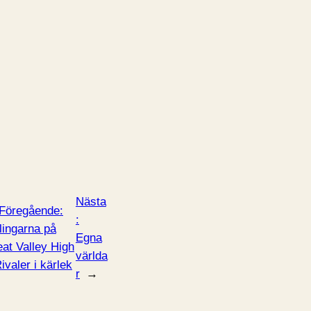
Nästa
Föregående:
:
llingarna på
Egna
at Valley High
världa
ivaler i kärlek
r
→