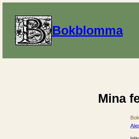
Bokblomma
Mina f
Bok
Ale
Inlä