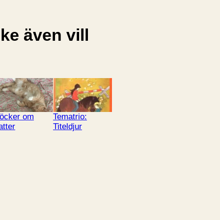
e även vill
öcker om
Tematrio:
atter
Titeldjur