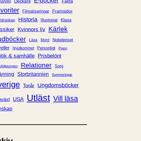
E-böcker
Deckare
Fakta
handel
voriter
Framsidor
Filmatiseringar
Historia
Klass
ldraskap
Illustrerat
Kärlek
ssiker
Kvinnors liv
udböcker
Nobelpriset
Läsa
Mord
eller
Personligt
Nyutkommet
Poesi
itik & samhälle
Prisbelönt
Relationer
Sorg
oföljetongen
änning
Storbritannien
Summeringar
verige
Ungdomsböcker
Tonår
Utläst
Vill läsa
USA
växt
nskap