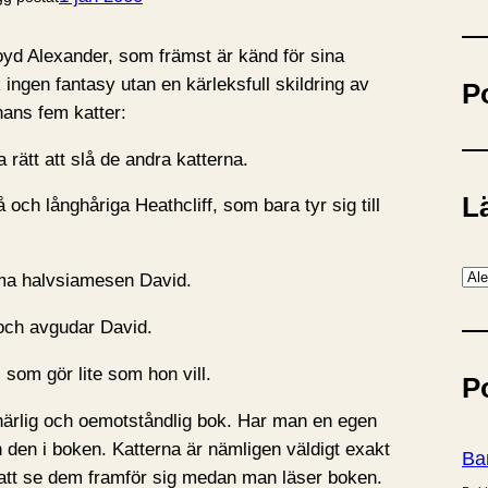
ö
k
oyd Alexander, som främst är känd för sina
ingen fantasy utan en kärleksfull skildring av
P
 hans fem katter:
 rätt att slå de andra katterna.
Lä
 och långhåriga Heathcliff, som bara tyr sig till
K
ma halvsiamesen David.
a
och avgudar David.
t
e
 som gör lite som hon vill.
P
g
o
 härlig och oemotståndlig bok. Har man en egen
r
 den i boken. Katterna är nämligen väldigt exakt
Ba
i
t att se dem framför sig medan man läser boken.