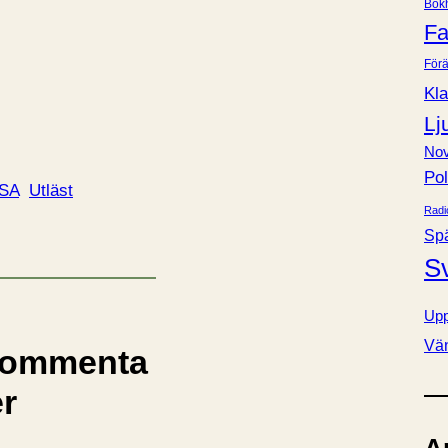
Bok
e
Fa
r
Förä
Kla
Lj
Nov
Pol
SA
Utläst
Radi
Sp
S
Upp
Vä
ommenta
er