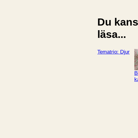
Du kansk
läsa...
Tematrio: Djur
B
k