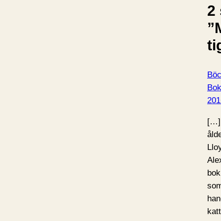
2 
”
ti
Böc
Bo
201
[…]
åld
Llo
Ale
bok
som
han
kat