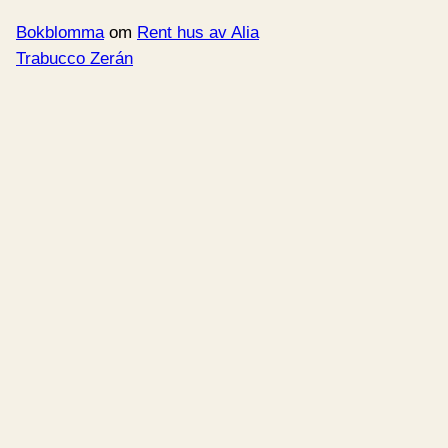
Bokblomma
om
Rent hus av Alia
Trabucco Zerán