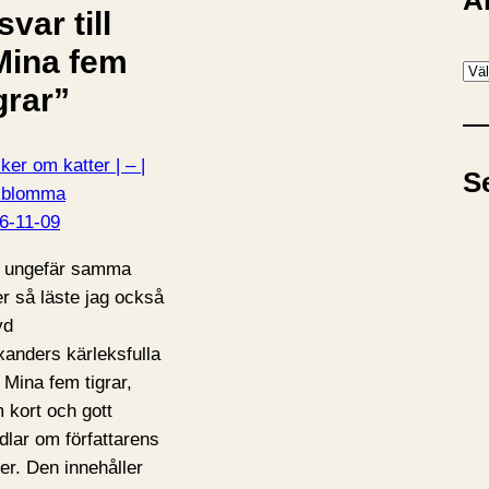
A
svar till
Mina fem
A
grar”
r
k
i
ker om katter | – |
S
v
kblomma
6-11-09
 ungefär samma
er så läste jag också
yd
xanders kärleksfulla
 Mina fem tigrar,
 kort och gott
dlar om författarens
ter. Den innehåller