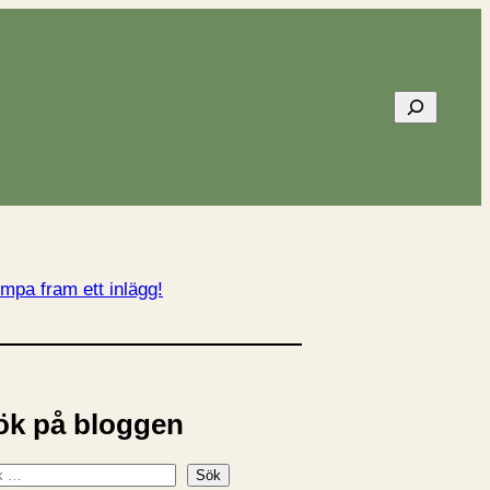
Sök
mpa fram ett inlägg!
ök på bloggen
Sök