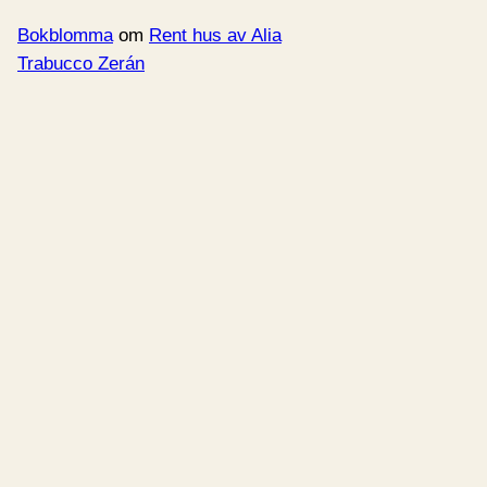
Bokblomma
om
Rent hus av Alia
Trabucco Zerán