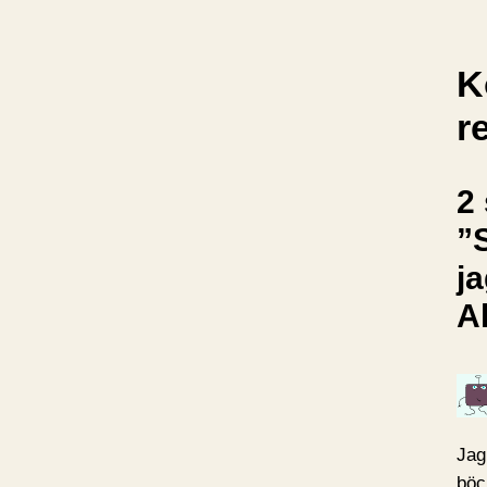
K
r
2 
”
j
Al
Jag
böc