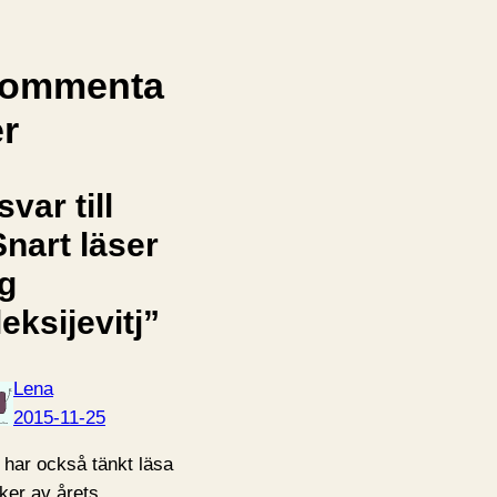
ommenta
er
svar till
Snart läser
ag
eksijevitj”
Lena
2015-11-25
 har också tänkt läsa
ker av årets