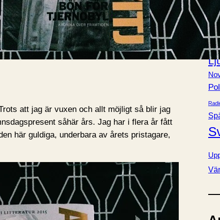
Bok
e
Fa
r
Förä
Kla
Lj
Nov
Pol
Radi
rots att jag är vuxen och allt möjligt så blir jag
Sp
sdagspresent såhär års. Jag har i flera år fått
S
den här guldiga, underbara av årets pristagare,
Upp
Vä