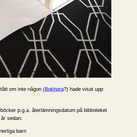
stått om inte någon
(Bokhora
?) hade visat upp
 böcker p.g.a. återlämningsdatum på biblioteket
 år sedan:
erliga barn