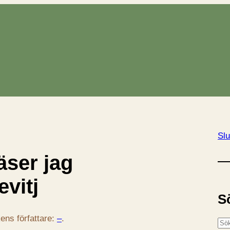
Slu
äser jag
evitj
S
ens författare:
–
.
S