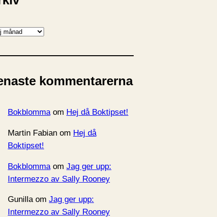
rkiv
enaste kommentarerna
Bokblomma
om
Hej då Boktipset!
Martin Fabian
om
Hej då
Boktipset!
Bokblomma
om
Jag ger upp:
Intermezzo av Sally Rooney
Gunilla
om
Jag ger upp:
Intermezzo av Sally Rooney