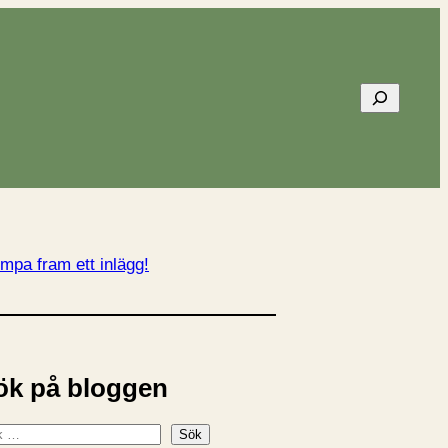
Sök
mpa fram ett inlägg!
ök på bloggen
Sök