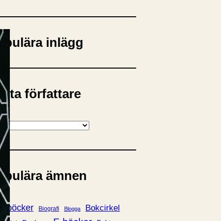
opulära inlägg
sta författare
opulära ämnen
rnböcker
Bokcirkel
Biografi
Blogga