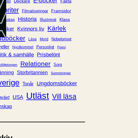
E-böcker
Deckare
Fakta
handel
voriter
Framsidor
Filmatiseringar
Historia
Klass
ldraskap
Illustrerat
Kärlek
ssiker
Kvinnors liv
udböcker
Nobelpriset
Läsa
Mord
eller
Personligt
Nyutkommet
Poesi
itik & samhälle
Prisbelönt
Relationer
Sorg
oföljetongen
änning
Storbritannien
Summeringar
verige
Ungdomsböcker
Tonår
Utläst
Vill läsa
USA
växt
nskap