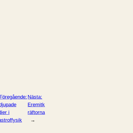
Föregående:
Nästa:
djupade
Eremitk
ier i
räftorna
astroffysik
→