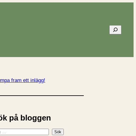
Sök
mpa fram ett inlägg!
ök på bloggen
Sök