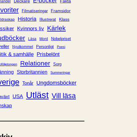
E-böcker
Deckare
Fakta
handel
voriter
Framsidor
Filmatiseringar
Historia
Klass
ldraskap
Illustrerat
Kärlek
ssiker
Kvinnors liv
udböcker
Nobelpriset
Läsa
Mord
eller
Personligt
Nyutkommet
Poesi
itik & samhälle
Prisbelönt
Relationer
Sorg
oföljetongen
änning
Storbritannien
Summeringar
verige
Ungdomsböcker
Tonår
Utläst
Vill läsa
USA
växt
nskap