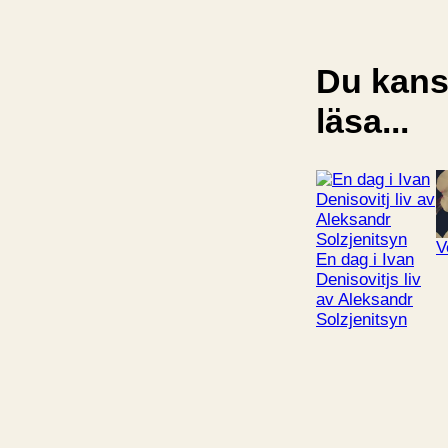
Du kansk
läsa...
V
En dag i Ivan
Denisovitjs liv
av Aleksandr
Solzjenitsyn