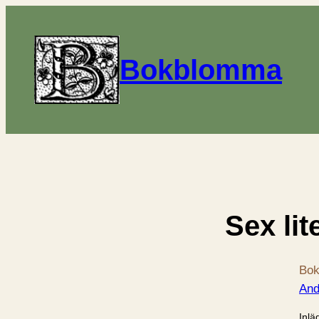
Bokblomma
Sex lite
Bok
And
Inlä