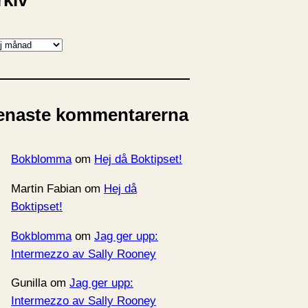
rkiv
enaste kommentarerna
Bokblomma
om
Hej då Boktipset!
Martin Fabian
om
Hej då
Boktipset!
Bokblomma
om
Jag ger upp:
Intermezzo av Sally Rooney
Gunilla
om
Jag ger upp:
Intermezzo av Sally Rooney