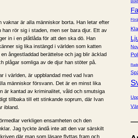
Bok
e
Fa
r
Förä
 vaknar är alla människor borta. Han letar efter
Kla
 han rör sig i staden, men ser bara djur. Ett av
Lj
er in i en plåtlåda för att den ska dö. Han
känner sig lika instängd i världen som katten
Nov
r en ångestladdad berättelse och jag blir äcklad
Pol
ch plågar somliga av de djur han stöter på.
Radi
Sp
r i världen, är uppblandad med vad Ivan
S
la människor försvann. Det är en minst lika
den är kantad av kriminalitet, våld och smutsiga
Upp
digt tillbaka till ett stinkande soprum, där Ivan
Vä
 ibland.
förmedlar verkligen ensamheten och den
nklar. Jag tyckte ändå inte att den var särskilt
kriven där man som läsare flyttas fram och