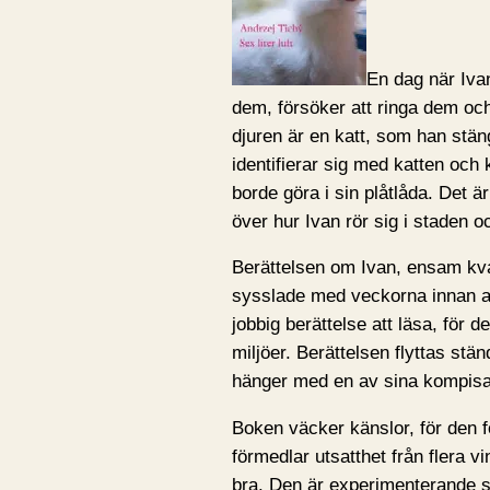
En dag när Ivan
dem, försöker att ringa dem och
djuren är en katt, som han stäng
identifierar sig med katten och 
borde göra i sin plåtlåda. Det ä
över hur Ivan rör sig i staden o
Berättelsen om Ivan, ensam kva
sysslade med veckorna innan al
jobbig berättelse att läsa, för 
miljöer. Berättelsen flyttas stän
hänger med en av sina kompisar
Boken väcker känslor, för den 
förmedlar utsatthet från flera vi
bra. Den är experimenterande s