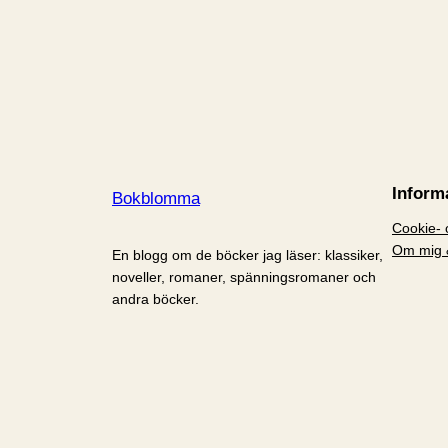
Inform
Bokblomma
Cookie- o
Om mig 
En blogg om de böcker jag läser: klassiker,
noveller, romaner, spänningsromaner och
andra böcker.