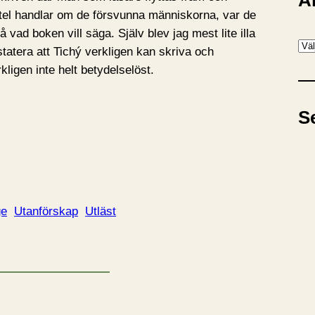
A
pitel handlar om de försvunna människorna, var de
tå vad boken vill säga. Själv blev jag mest lite illa
A
atera att Tichý verkligen kan skriva och
r
kligen inte helt betydelselöst.
k
i
S
v
ge
Utanförskap
Utläst