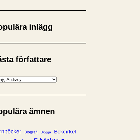
opulära inlägg
sta författare
opulära ämnen
rnböcker
Bokcirkel
Biografi
Blogga