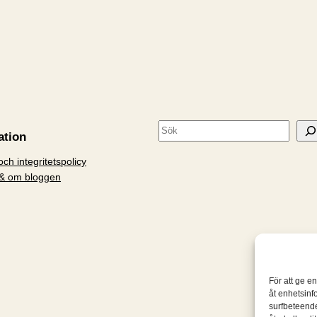
S
ation
ö
ch integritetspolicy
k
& om bloggen
För att ge e
åt enhetsinf
surfbeteende