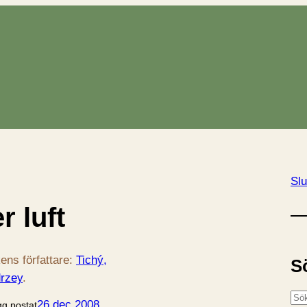
Slu
r luft
ens författare:
Tichý,
S
rzey
.
S
26 dec 2008
gg postat