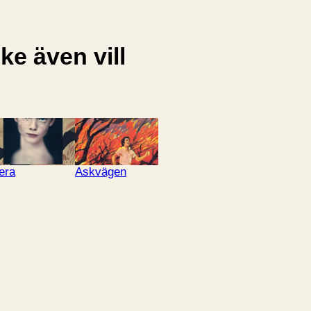
e även vill
era
Askvägen