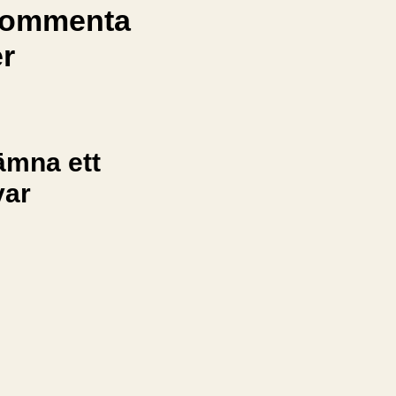
ommenta
er
ämna ett
var