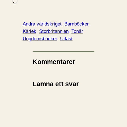
L
a
d
d
Andra världskriget
Barnböcker
a
Kärlek
Storbritannien
Tonår
r
Ungdomsböcker
Utläst
i
n
…
Kommentarer
Lämna ett svar