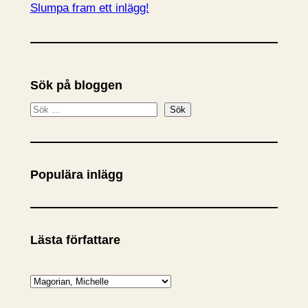
Slumpa fram ett inlägg!
Sök på bloggen
S
Sök
ö
k
Populära inlägg
Lästa författare
K
a