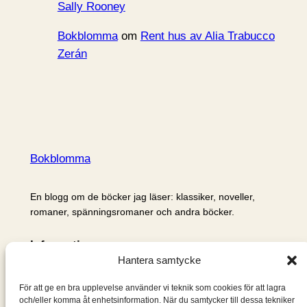
Sally Rooney
Bokblomma
om
Rent hus av Alia Trabucco
Zerán
Bokblomma
En blogg om de böcker jag läser: klassiker, noveller,
romaner, spänningsromaner och andra böcker.
Information
Hantera samtycke
Cookie- och integritetspolicy
Om mig & om bloggen
För att ge en bra upplevelse använder vi teknik som cookies för att lagra
S
och/eller komma åt enhetsinformation. När du samtycker till dessa tekniker