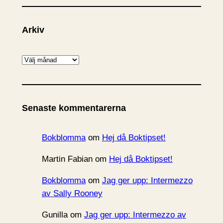
Arkiv
A
r
k
i
Senaste kommentarerna
v
Bokblomma
om
Hej då Boktipset!
Martin Fabian
om
Hej då Boktipset!
Bokblomma
om
Jag ger upp: Intermezzo
av Sally Rooney
Gunilla
om
Jag ger upp: Intermezzo av