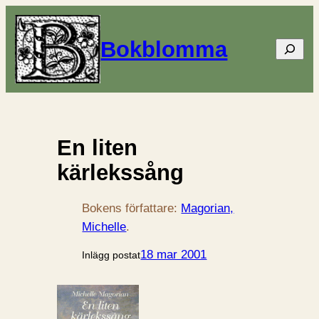
Bokblomma
Sök
En liten
kärlekssång
Bokens författare:
Magorian,
Michelle
.
18 mar 2001
Inlägg postat