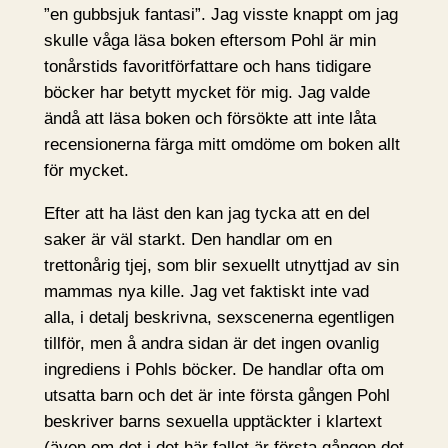
”en gubbsjuk fantasi”. Jag visste knappt om jag
skulle våga läsa boken eftersom Pohl är min
tonårstids favoritförfattare och hans tidigare
böcker har betytt mycket för mig. Jag valde
ändå att läsa boken och försökte att inte låta
recensionerna färga mitt omdöme om boken allt
för mycket.
Efter att ha läst den kan jag tycka att en del
saker är väl starkt. Den handlar om en
trettonårig tjej, som blir sexuellt utnyttjad av sin
mammas nya kille. Jag vet faktiskt inte vad
alla, i detalj beskrivna, sexscenerna egentligen
tillför, men å andra sidan är det ingen ovanlig
ingrediens i Pohls böcker. De handlar ofta om
utsatta barn och det är inte första gången Pohl
beskriver barns sexuella upptäckter i klartext
(även om det i det här fallet är första gången det