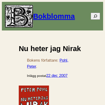
Bokblomma
Sök
Nu heter jag Nirak
Bokens författare:
Pohl,
Peter
.
22 dec 2007
Inlägg postat