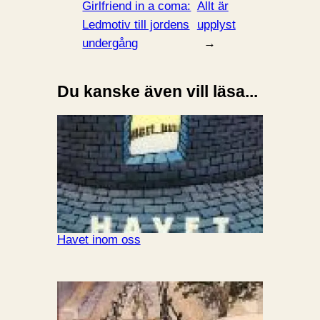
Girlfriend in a coma:
Allt är
Ledmotiv till jordens
upplyst
undergång
→
Du kanske även vill läsa...
Havet inom oss