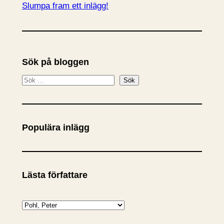
Slumpa fram ett inlägg!
Sök på bloggen
S
Sök
ö
k
Populära inlägg
Lästa författare
K
a