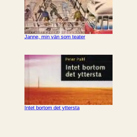
Janne, min vän som teater
Intet bortom det yttersta