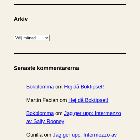
Arkiv
A
r
k
i
Senaste kommentarerna
v
Bokblomma
om
Hej då Boktipset!
Martin Fabian
om
Hej då Boktipset!
Bokblomma
om
Jag ger upp: Intermezzo
av Sally Rooney
Gunilla
om
Jag ger upp: Intermezzo av