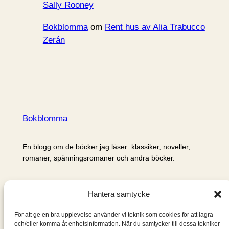
Sally Rooney
Bokblomma
om
Rent hus av Alia Trabucco
Zerán
Bokblomma
En blogg om de böcker jag läser: klassiker, noveller,
romaner, spänningsromaner och andra böcker.
Information
Hantera samtycke
Cookie- och integritetspolicy
Om mig & om bloggen
För att ge en bra upplevelse använder vi teknik som cookies för att lagra
S
och/eller komma åt enhetsinformation. När du samtycker till dessa tekniker