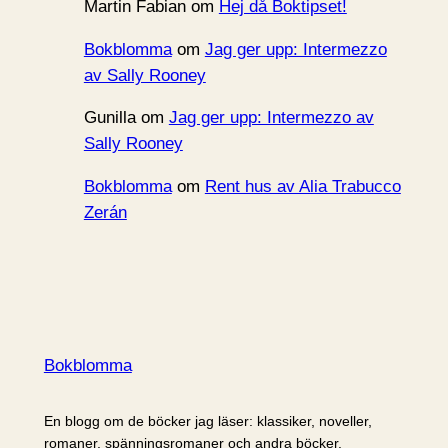
Martin Fabian
om
Hej då Boktipset!
Bokblomma
om
Jag ger upp: Intermezzo
av Sally Rooney
Gunilla
om
Jag ger upp: Intermezzo av
Sally Rooney
Bokblomma
om
Rent hus av Alia Trabucco
Zerán
Bokblomma
En blogg om de böcker jag läser: klassiker, noveller,
romaner, spänningsromaner och andra böcker.