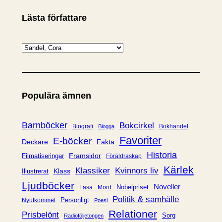
Lästa författare
K
a
t
e
Populära ämnen
g
o
r
Barnböcker
Bokcirkel
Biografi
Bokhandel
Blogga
i
Favoriter
E-böcker
Deckare
Fakta
e
Historia
Framsidor
Filmatiseringar
Föräldraskap
r
Kärlek
Klassiker
Kvinnors liv
Klass
Illustrerat
Ljudböcker
Noveller
Nobelpriset
Läsa
Mord
Politik & samhälle
Personligt
Nyutkommet
Poesi
Relationer
Prisbelönt
Sorg
Radioföljetongen