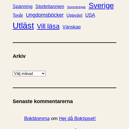
Sverige
Spänning
Storbritannien
Summeringar
Ungdomsböcker
USA
Uppväxt
Tonår
Utläst
Vill läsa
Vänskap
Arkiv
A
r
k
i
Senaste kommentarerna
v
Bokblomma
om
Hej då Boktipset!