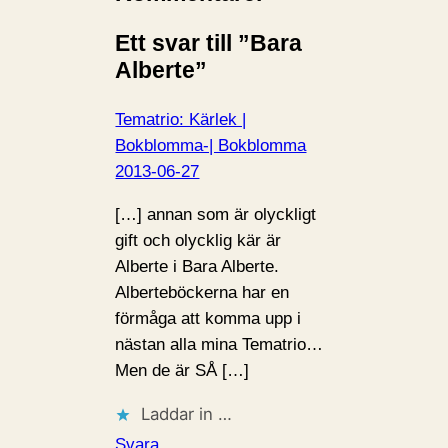
…
Ett svar till ”Bara
Alberte”
Tematrio: Kärlek |
Bokblomma-| Bokblomma
2013-06-27
[…] annan som är olyckligt
gift och olycklig kär är
Alberte i Bara Alberte.
Alberteböckerna har en
förmåga att komma upp i
nästan alla mina Tematrio…
Men de är SÅ […]
Laddar in …
Svara