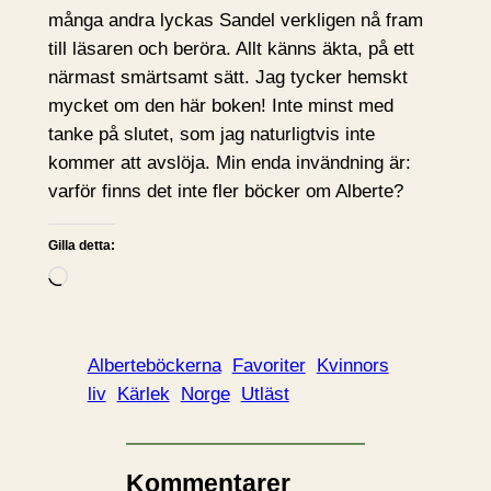
många andra lyckas Sandel verkligen nå fram
till läsaren och beröra. Allt känns äkta, på ett
närmast smärtsamt sätt. Jag tycker hemskt
mycket om den här boken! Inte minst med
tanke på slutet, som jag naturligtvis inte
kommer att avslöja. Min enda invändning är:
varför finns det inte fler böcker om Alberte?
Gilla detta:
L
a
d
d
Alberteböckerna
Favoriter
Kvinnors
a
liv
Kärlek
Norge
Utläst
r
i
n
Kommentarer