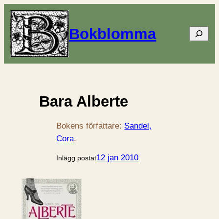
Bokblomma
Sök
Bara Alberte
Bokens författare:
Sandel,
Cora
.
12 jan 2010
Inlägg postat