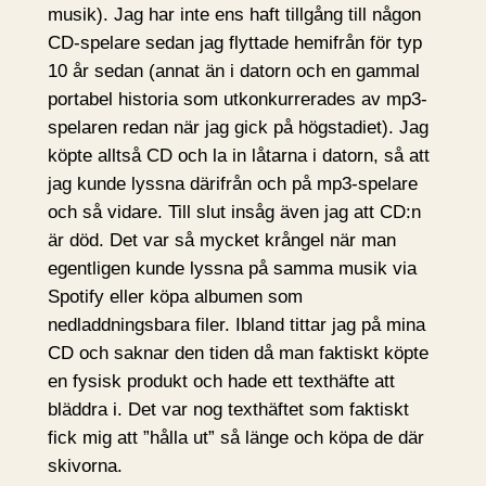
musik). Jag har inte ens haft tillgång till någon
CD-spelare sedan jag flyttade hemifrån för typ
10 år sedan (annat än i datorn och en gammal
portabel historia som utkonkurrerades av mp3-
spelaren redan när jag gick på högstadiet). Jag
köpte alltså CD och la in låtarna i datorn, så att
jag kunde lyssna därifrån och på mp3-spelare
och så vidare. Till slut insåg även jag att CD:n
är död. Det var så mycket krångel när man
egentligen kunde lyssna på samma musik via
Spotify eller köpa albumen som
nedladdningsbara filer. Ibland tittar jag på mina
CD och saknar den tiden då man faktiskt köpte
en fysisk produkt och hade ett texthäfte att
bläddra i. Det var nog texthäftet som faktiskt
fick mig att ”hålla ut” så länge och köpa de där
skivorna.