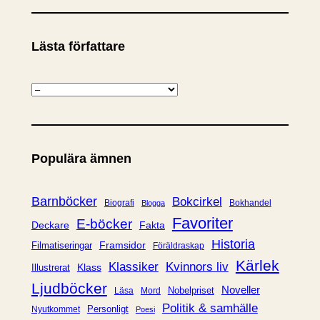
Lästa författare
K
a
t
e
Populära ämnen
g
o
r
Barnböcker
Bokcirkel
Biografi
Bokhandel
Blogga
i
Favoriter
E-böcker
Deckare
Fakta
e
Historia
Framsidor
Filmatiseringar
Föräldraskap
r
Kärlek
Klassiker
Kvinnors liv
Klass
Illustrerat
Ljudböcker
Noveller
Nobelpriset
Läsa
Mord
Politik & samhälle
Personligt
Nyutkommet
Poesi