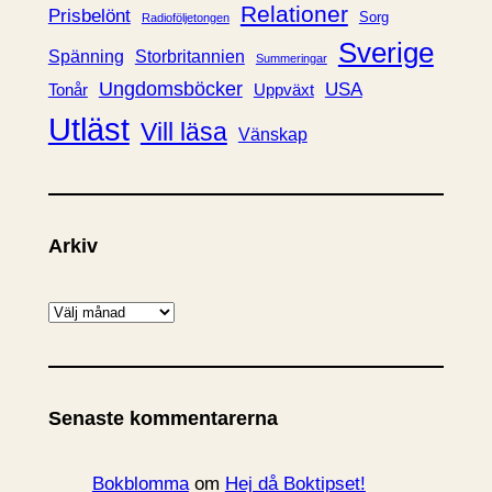
Relationer
Prisbelönt
Sorg
Radioföljetongen
Sverige
Spänning
Storbritannien
Summeringar
Ungdomsböcker
USA
Uppväxt
Tonår
Utläst
Vill läsa
Vänskap
Arkiv
A
r
k
i
Senaste kommentarerna
v
Bokblomma
om
Hej då Boktipset!