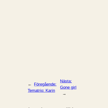
Nästa:
←
Föregående:
Gone girl
Tematrio: Karin
→