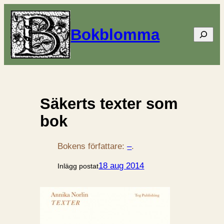
Bokblomma
Sök
Säkerts texter som
bok
Bokens författare:
–
.
18 aug 2014
Inlägg postat