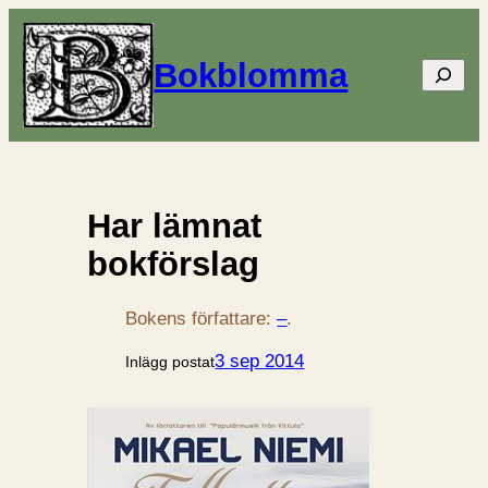
Bokblomma
Sök
Har lämnat
bokförslag
Bokens författare:
–
.
3 sep 2014
Inlägg postat