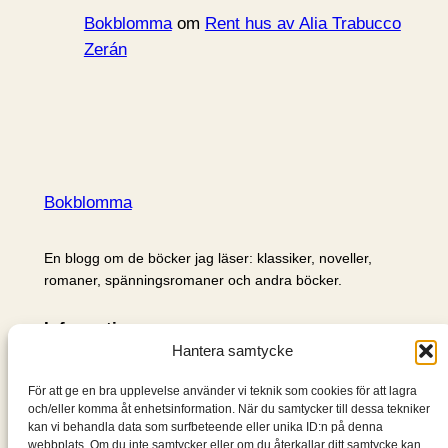
Bokblomma
om
Rent hus av Alia Trabucco
Zerán
Bokblomma
En blogg om de böcker jag läser: klassiker, noveller,
romaner, spänningsromaner och andra böcker.
Information
Hantera samtycke
Cookie- och integritetspolicy
Om mig & om bloggen
För att ge en bra upplevelse använder vi teknik som cookies för att lagra
S
och/eller komma åt enhetsinformation. När du samtycker till dessa tekniker
kan vi behandla data som surfbeteende eller unika ID:n på denna
ö
webbplats. Om du inte samtycker eller om du återkallar ditt samtycke kan