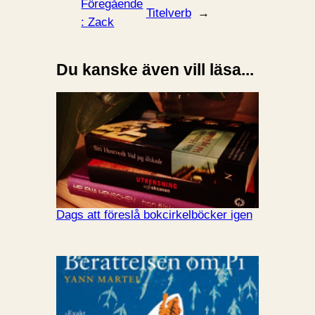
Föregående
Titelverb
→
:
Zack
Du kanske även vill läsa...
Dags att föreslå bokcirkelböcker igen