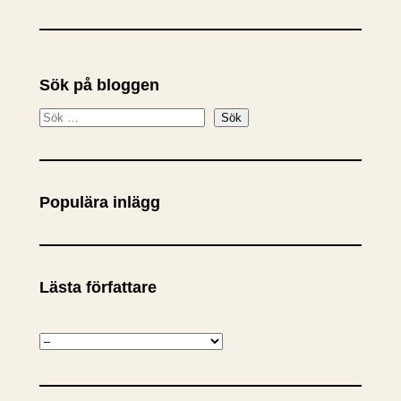
Sök på bloggen
S
Sök
ö
k
Populära inlägg
Lästa författare
K
a
t