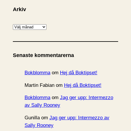
Arkiv
A
r
k
i
Senaste kommentarerna
v
Bokblomma
om
Hej då Boktipset!
Martin Fabian
om
Hej då Boktipset!
Bokblomma
om
Jag ger upp: Intermezzo
av Sally Rooney
Gunilla
om
Jag ger upp: Intermezzo av
Sally Rooney