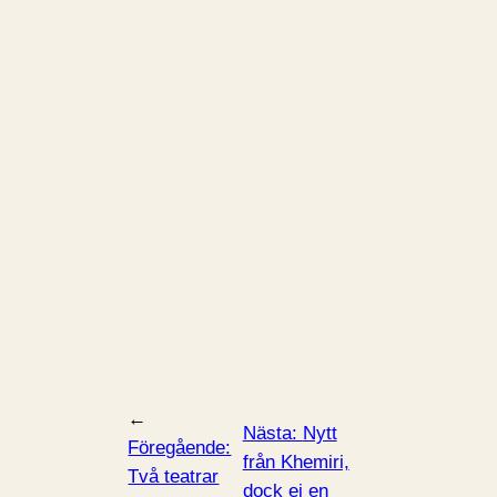
←
Nästa:
Nytt
Föregående:
från Khemiri,
Två teatrar
dock ej en