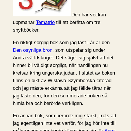
Den här veckan
uppmanar
Tematrio
till att berätta om tre
snyftböcker.
En riktigt sorglig bok som jag läst i år är den
Den osynliga bron
, som utspelar sig under
Andra världskriget. Det säger sig självt att det
hinner bli väldigt sorgligt, när handlingen nu
kretsar kring ungerska judar.. I slutet av boken
finns en dikt av Wislawa Szymborska citerad
och jag måste erkänna att jag fällde tårar när
jag läste den, för den summerade boken så
himla bra och berörde verkligen.
En annan bok, som berörde mig starkt, trots att
jag egentligen inte vet varför, för jag hör inte till
målgruppen som borde känna igen sig, är
Anna