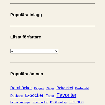
k
Populära inlägg
Lästa författare
K
a
t
e
Populära ämnen
g
o
r
Barnböcker
Bokcirkel
Biografi
Bokhandel
Blogga
i
Favoriter
E-böcker
Deckare
Fakta
e
Historia
Framsidor
Filmatiseringar
Föräldraskap