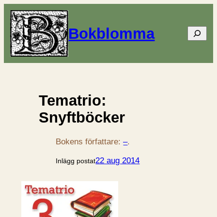
Bokblomma
Sök
Tematrio:
Snyftböcker
Bokens författare:
–
.
22 aug 2014
Inlägg postat