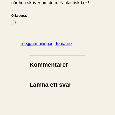
när hon skriver om dem. Fantastisk bok!
Gilla detta:
L
a
d
d
Bloggutmaningar
Tematrio
a
r
i
Kommentarer
n
…
Lämna ett svar