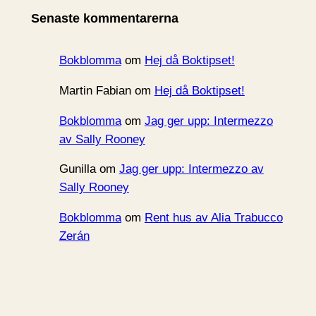
i
Senaste kommentarerna
v
Bokblomma
om
Hej då Boktipset!
Martin Fabian
om
Hej då Boktipset!
Bokblomma
om
Jag ger upp: Intermezzo
av Sally Rooney
Gunilla
om
Jag ger upp: Intermezzo av
Sally Rooney
Bokblomma
om
Rent hus av Alia Trabucco
Zerán