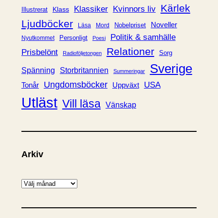
r
Kärlek
Klassiker
Kvinnors liv
Klass
Illustrerat
Ljudböcker
Noveller
Nobelpriset
Läsa
Mord
Politik & samhälle
Personligt
Nyutkommet
Poesi
Relationer
Prisbelönt
Sorg
Radioföljetongen
Sverige
Spänning
Storbritannien
Summeringar
Ungdomsböcker
USA
Uppväxt
Tonår
Utläst
Vill läsa
Vänskap
Arkiv
A
r
k