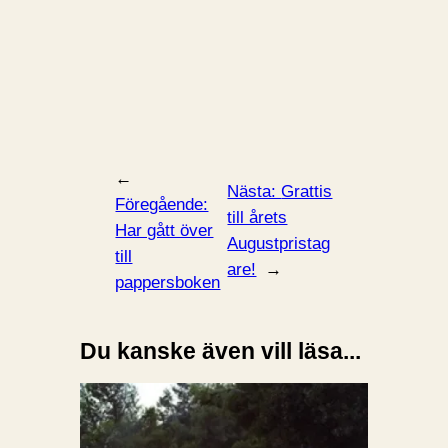
←
Nästa:
Grattis
Föregående:
till årets
Har gått över
Augustpristag
till
are!
→
pappersboken
Du kanske även vill läsa...