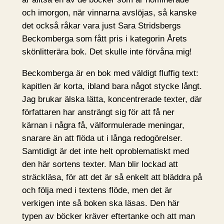
och imorgon, när vinnarna avslöjas, så kanske
det också råkar vara just Sara Stridsbergs
Beckomberga som fått pris i kategorin Årets
skönlitterära bok. Det skulle inte förvåna mig!
Beckomberga är en bok med väldigt fluffig text:
kapitlen är korta, ibland bara något stycke långt.
Jag brukar älska lätta, koncentrerade texter, där
författaren har ansträngt sig för att få ner
kärnan i några få, välformulerade meningar,
snarare än att flöda ut i långa redogörelser.
Samtidigt är det inte helt oproblematiskt med
den här sortens texter. Man blir lockad att
sträckläsa, för att det är så enkelt att bläddra på
och följa med i textens flöde, men det är
verkigen inte så boken ska läsas. Den här
typen av böcker kräver eftertanke och att man