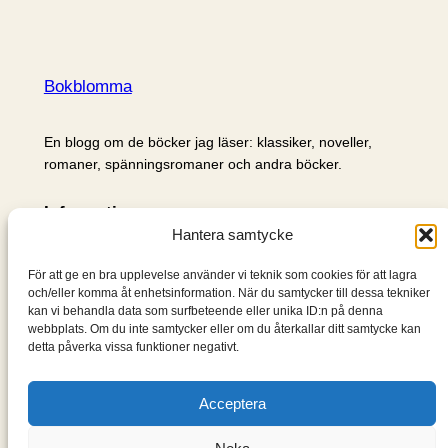
Bokblomma
En blogg om de böcker jag läser: klassiker, noveller,
romaner, spänningsromaner och andra böcker.
Information
Hantera samtycke
Cookie- och integritetspolicy
Om mig & om bloggen
För att ge en bra upplevelse använder vi teknik som cookies för att lagra
S
och/eller komma åt enhetsinformation. När du samtycker till dessa tekniker
kan vi behandla data som surfbeteende eller unika ID:n på denna
ö
webbplats. Om du inte samtycker eller om du återkallar ditt samtycke kan
k
detta påverka vissa funktioner negativt.
Acceptera