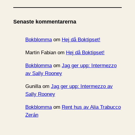
k
i
Senaste kommentarerna
v
Bokblomma
om
Hej då Boktipset!
Martin Fabian
om
Hej då Boktipset!
Bokblomma
om
Jag ger upp: Intermezzo
av Sally Rooney
Gunilla
om
Jag ger upp: Intermezzo av
Sally Rooney
Bokblomma
om
Rent hus av Alia Trabucco
Zerán