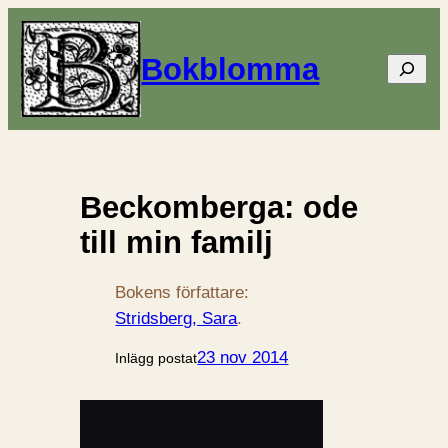
Bokblomma
Sök
Beckomberga: ode
till min familj
Bokens författare:
Stridsberg, Sara
.
23 nov 2014
Inlägg postat