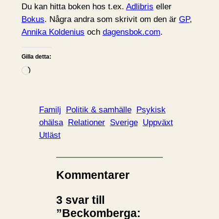
Du kan hitta boken hos t.ex.
Adlibris
eller
Bokus
. Några andra som skrivit om den är
GP
,
Annika Koldenius
och
dagensbok.com
.
Gilla detta:
L
a
d
d
Familj
Politik & samhälle
Psykisk
a
ohälsa
Relationer
Sverige
Uppväxt
r
Utläst
i
n
…
Kommentarer
3 svar till
”Beckomberga: