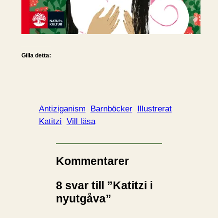
Gilla detta:
Antiziganism
Barnböcker
Illustrerat
Katitzi
Vill läsa
Kommentarer
8 svar till ”Katitzi i
nyutgåva”