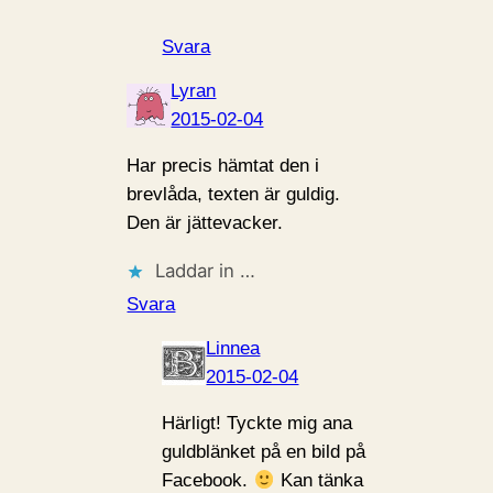
Svara
Lyran
2015-02-04
Har precis hämtat den i
brevlåda, texten är guldig.
Den är jättevacker.
Laddar in …
Svara
Linnea
2015-02-04
Härligt! Tyckte mig ana
guldblänket på en bild på
Facebook.
Kan tänka