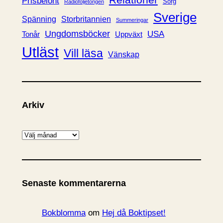
Prisbelönt
Sorg
Radioföljetongen
Sverige
Spänning
Storbritannien
Summeringar
Ungdomsböcker
USA
Uppväxt
Tonår
Utläst
Vill läsa
Vänskap
Arkiv
A
r
k
i
Senaste kommentarerna
v
Bokblomma
om
Hej då Boktipset!