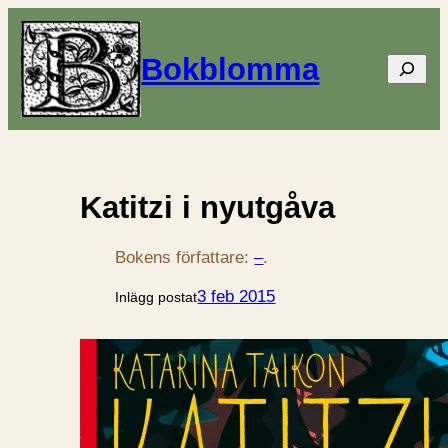
Bokblomma
Sök
Katitzi i nyutgåva
Bokens författare:
–
.
3 feb 2015
Inlägg postat