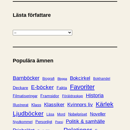
Lästa författare
K
a
t
e
Populära ämnen
g
o
r
Barnböcker
Bokcirkel
Biografi
Bokhandel
Blogga
i
Favoriter
E-böcker
Deckare
Fakta
e
Historia
Framsidor
Filmatiseringar
Föräldraskap
r
Kärlek
Klassiker
Kvinnors liv
Klass
Illustrerat
Ljudböcker
Noveller
Nobelpriset
Läsa
Mord
Politik & samhälle
Personligt
Nyutkommet
Poesi
Relationer