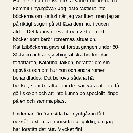
Har ni sett att de två första Katitzi-böckerna har
kommit i nyutgåva? Jag läste faktiskt inte
böckerna om Katitzi när jag var liten, men jag är
på riktigt sugen på att läsa dem nu, i vuxen
ålder. Det känns relevant och viktigt med
böcker som berör romernas situation.
Katitziböckerna gavs ut första gången under 60-
80-talen och är självbiografiska böcker där
författaren, Katarina Taikon, berättar om sin
uppväxt och om hur hon och andra romer
behandlades. Det behövs sådana här
böcker, som berättar hur det kan vara att inte få
gå i skolan och att inte kunna bo speciellt länge
på en och samma plats.
Underbart fin framsida har nyutgåvan fått
också! Texten på framsidan är guldig, om jag
har förstått det rätt. Mycket fin!