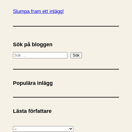
Slumpa fram ett inlägg!
Sök på bloggen
S
Sök
ö
k
Populära inlägg
Lästa författare
K