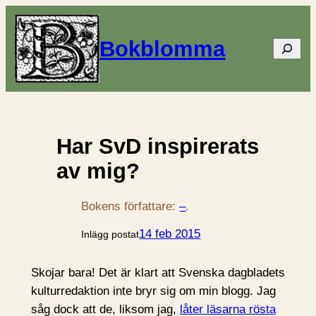
Bokblomma
Sök
Har SvD inspirerats
av mig?
Bokens författare:
–
.
14 feb 2015
Inlägg postat
Skojar bara! Det är klart att Svenska dagbladets
kulturredaktion inte bryr sig om min blogg. Jag
såg dock att de, liksom jag,
låter läsarna rösta