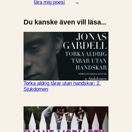
lära mig poesi
→
Du kanske även vill läsa...
Torka aldrig tårar utan handskar: 2.
Sjukdomen