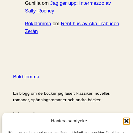
Gunilla
om
Jag ger upp: Intermezzo av
Sally Rooney
Bokblomma
om
Rent hus av Alia Trabucco
Zerán
Bokblomma
En blogg om de böcker jag läser: klassiker, noveller,
romaner, spänningsromaner och andra böcker.
Information
Hantera samtycke
Cookie- och integritetspolicy
Om mig & om bloggen
För att ge en bra upplevelse använder vi teknik som cookies för att lagra