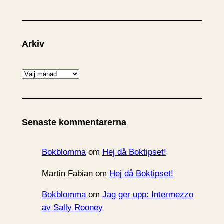
Arkiv
A
r
k
i
Senaste kommentarerna
v
Bokblomma
om
Hej då Boktipset!
Martin Fabian
om
Hej då Boktipset!
Bokblomma
om
Jag ger upp: Intermezzo
av Sally Rooney