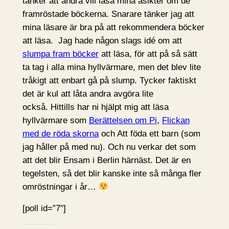
tänker att andra vill läsa mina åsikter om de
framröstade böckerna. Snarare tänker jag att
mina läsare är bra på att rekommendera böcker
att läsa. Jag hade någon slags idé om att
slumpa fram böcker
att läsa, för att på så sätt
ta tag i alla mina hyllvärmare, men det blev lite
tråkigt att enbart gå på slump. Tycker faktiskt
det är kul att låta andra avgöra lite
också. Hittills har ni hjälpt mig att läsa
hyllvärmare som
Berättelsen om Pi
,
Flickan
med de röda skorna
och Att föda ett barn (som
jag håller på med nu). Och nu verkar det som
att det blir Ensam i Berlin härnäst. Det är en
tegelsten, så det blir kanske inte så många fler
omröstningar i år…
[poll id=”7″]