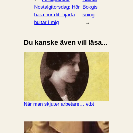
Nostalgitorsdag: Hör
Bokgis
bara hur ditt hjärta
sning
bultar i mig
→
Du kanske även vill läsa...
När man skjuter arbetare… #tbt