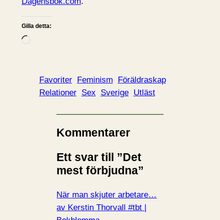
Dagensbok.com
.
Gilla detta:
L
a
d
d
Favoriter
Feminism
Föräldraskap
a
Relationer
Sex
Sverige
Utläst
r
i
n
Kommentarer
…
Ett svar till ”Det
mest förbjudna”
När man skjuter arbetare…
av Kerstin Thorvall #tbt |