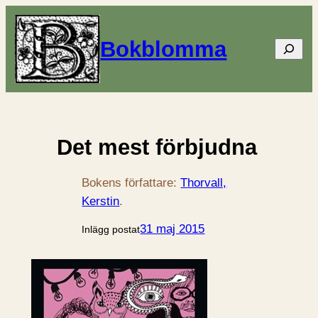
Bokblomma
Sök
Det mest förbjudna
Bokens författare:
Thorvall,
Kerstin
.
31 maj 2015
Inlägg postat