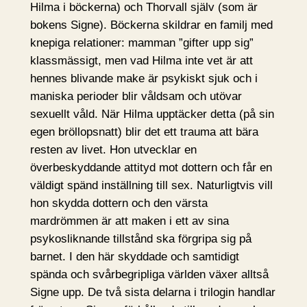
Hilma i böckerna) och Thorvall själv (som är
bokens Signe). Böckerna skildrar en familj med
knepiga relationer: mamman ”gifter upp sig”
klassmässigt, men vad Hilma inte vet är att
hennes blivande make är psykiskt sjuk och i
maniska perioder blir våldsam och utövar
sexuellt våld. När Hilma upptäcker detta (på sin
egen bröllopsnatt) blir det ett trauma att bära
resten av livet. Hon utvecklar en
överbeskyddande attityd mot dottern och får en
väldigt spänd inställning till sex. Naturligtvis vill
hon skydda dottern och den värsta
mardrömmen är att maken i ett av sina
psykosliknande tillstånd ska förgripa sig på
barnet. I den här skyddade och samtidigt
spända och svårbegripliga världen växer alltså
Signe upp. De två sista delarna i trilogin handlar