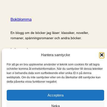
Bokblomma
En blogg om de böcker jag läser: klassiker, noveller,
romaner, spänningsromaner och andra böcker.
Information
Hantera samtycke
Cookie- och integritetspolicy
Om mig & om bloggen
För att ge en bra upplevelse använder vi teknik som cookies för att lagra
S
och/eller komma åt enhetsinformation. När du samtycker till dessa tekniker
kan vi behandla data som surfbeteende eller unika ID:n på denna
ö
webbplats. Om du inte samtycker eller om du återkallar ditt samtycke kan
k
detta påverka vissa funktioner negativt.
Acceptera
Neka