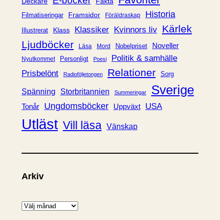
E-böcker
Deckare
Fakta
e
Historia
Framsidor
Filmatiseringar
Föräldraskap
r
Kärlek
Klassiker
Kvinnors liv
Klass
Illustrerat
Ljudböcker
Noveller
Nobelpriset
Läsa
Mord
Politik & samhälle
Personligt
Nyutkommet
Poesi
Relationer
Prisbelönt
Sorg
Radioföljetongen
Sverige
Spänning
Storbritannien
Summeringar
Ungdomsböcker
USA
Uppväxt
Tonår
Utläst
Vill läsa
Vänskap
Arkiv
A
r