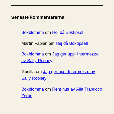
k
i
Senaste kommentarerna
v
Bokblomma
om
Hej då Boktipset!
Martin Fabian
om
Hej då Boktipset!
Bokblomma
om
Jag ger upp: Intermezzo
av Sally Rooney
Gunilla
om
Jag ger upp: Intermezzo av
Sally Rooney
Bokblomma
om
Rent hus av Alia Trabucco
Zerán