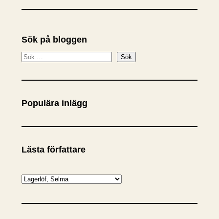
Sök på bloggen
S
Sök
ö
k
Populära inlägg
Lästa författare
K
a
t
e