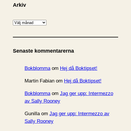
Arkiv
A
r
k
i
Senaste kommentarerna
v
Bokblomma
om
Hej då Boktipset!
Martin Fabian
om
Hej då Boktipset!
Bokblomma
om
Jag ger upp: Intermezzo
av Sally Rooney
Gunilla
om
Jag ger upp: Intermezzo av
Sally Rooney