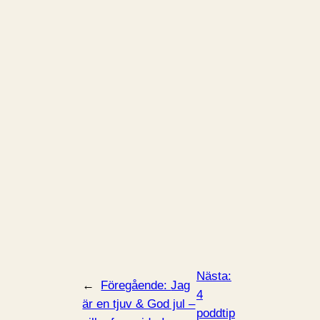
Nästa:
←
Föregående:
Jag
4
är en tjuv & God jul –
poddtip