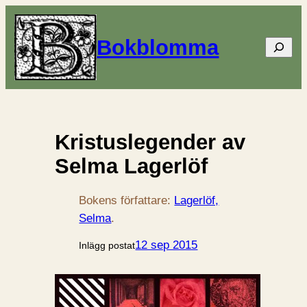
Bokblomma
Sök
Kristuslegender av
Selma Lagerlöf
Bokens författare:
Lagerlöf,
Selma
.
12 sep 2015
Inlägg postat