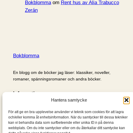
Bokblomma
om
Rent hus av Alia Trabucco
Zerán
Bokblomma
En blogg om de böcker jag läser: klassiker, noveller,
romaner, spänningsromaner och andra böcker.
Information
Hantera samtycke
Cookie- och integritetspolicy
Om mig & om bloggen
För att ge en bra upplevelse använder vi teknik som cookies för att lagra
S
och/eller komma åt enhetsinformation. När du samtycker till dessa tekniker
kan vi behandla data som surfbeteende eller unika ID:n på denna
ö
webbplats. Om du inte samtycker eller om du återkallar ditt samtycke kan
k