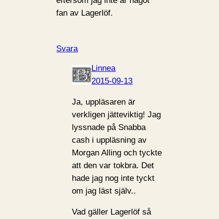
eftersom jag inte är något
fan av Lagerlöf.
Svara
Linnea
2015-09-13
Ja, uppläsaren är
verkligen jätteviktig! Jag
lyssnade på Snabba
cash i uppläsning av
Morgan Alling och tyckte
att den var tokbra. Det
hade jag nog inte tyckt
om jag läst själv..
Vad gäller Lagerlöf så