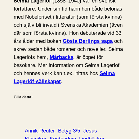
Selma Lagerlöf
(1858–1940) var en svensk
författare. Under sin tid hann hon både belönas
med Nobelpriset i litteratur (som första kvinna)
och själv bli invald i Svenska Akademien (även
där som första kvinna). Hon debuterade vid 33
års ålder med boken
Gösta Berlings saga
och
skrev sedan både romaner och noveller. Selma
Lagerlöfs hem,
Mårbacka
, är öppet för
besökare. Mer information om Selma Lagerlöf
och hennes verk kan t.ex. hittas hos
Selma
Lagerlöf-sällskapet
.
Gilla detta:
Annik Reuter
Betyg 3/5
Jesus
Klassiker
Kristendom
Ljudböcker