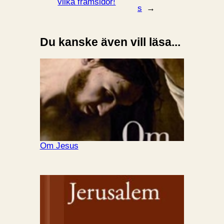
vilka framsidor!
s
→
Du kanske även vill läsa...
Om Jesus