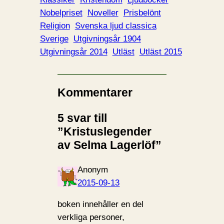
Nobelpriset
Noveller
Prisbelönt
Religion
Svenska ljud classica
Sverige
Utgivningsår 1904
Utgivningsår 2014
Utläst
Utläst 2015
Kommentarer
5 svar till
”Kristuslegender
av Selma Lagerlöf”
Anonym
2015-09-13
boken innehåller en del
verkliga personer,