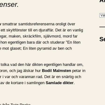
A
enser.
A
r
v
smattrar samtidsreferenserna oroligt över
k
tt skyltfönster till en djuraffär. Det är en vanlig
i
gar, maken, skräckfilm, självmord, mord far
S
v
 hon egentligen bara där och studerar ”En liten
e mot glaset; En liten pyramid av ben och
tt tolka vad den här dikten egentligen handlar om,
ron, och jag älskar hur
Bodil Malmsten
petar in
 i var och varannan rad. Det är en snärtig och
 av de kortare i samlingen
Samlade dikter
.