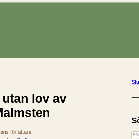
Slu
 utan lov av
Malmsten
S
ens författare:
S