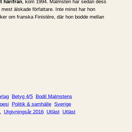
t härifrån
, kom 1994. Malmsten har sedan dess
 mest älskade författare. Inte minst har hon
er om franska Finistère, där hon bodde mellan
örlag
Betyg 4/5
Bodil Malmstens
oesi
Politik & samhälle
Sverige
1
Utgivningsår 2016
Utläst
Utläst