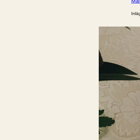
Mal
Inlä