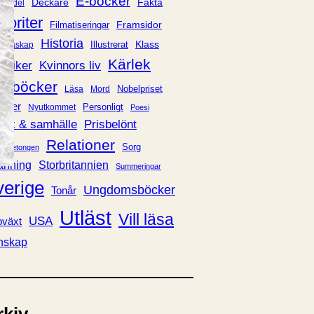
E-böcker
Deckare
Fakta
handel
voriter
Framsidor
Filmatiseringar
Historia
Klass
ldraskap
Illustrerat
Kärlek
ssiker
Kvinnors liv
udböcker
Nobelpriset
Läsa
Mord
eller
Personligt
Nyutkommet
Poesi
itik & samhälle
Prisbelönt
Relationer
Sorg
oföljetongen
änning
Storbritannien
Summeringar
verige
Ungdomsböcker
Tonår
Utläst
Vill läsa
USA
växt
nskap