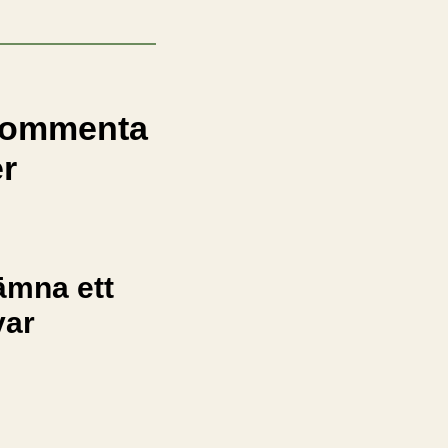
ommenta
er
ämna ett
var