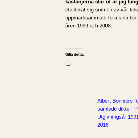
kastanjerna slår ut är jag lång
etablerat sig som en av vår tids
uppmärksammats föra sina böck
åren 1999 och 2008.
Gilla detta:
L
a
d
d
a
Albert Bonniers f
r
samlade dikter
P
i
Utgivningsår 199
n
2016
…