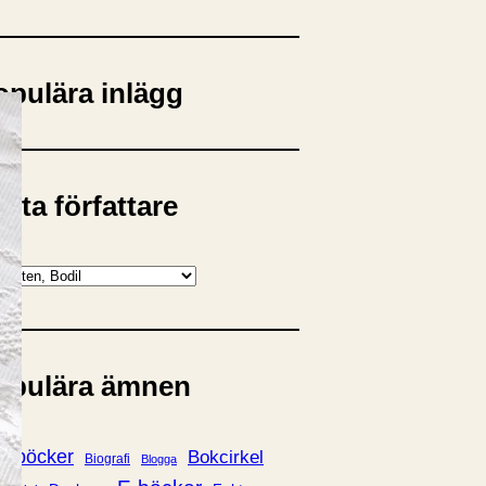
opulära inlägg
sta författare
opulära ämnen
rnböcker
Bokcirkel
Biografi
Blogga