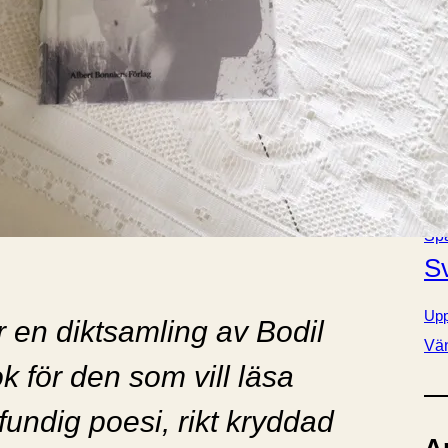
Bok
e
Fa
r
Förä
Kla
Lj
Nov
Pol
Radi
Sp
S
Upp
r en diktsamling av Bodil
Vä
 för den som vill läsa
fundig poesi, rikt kryddad