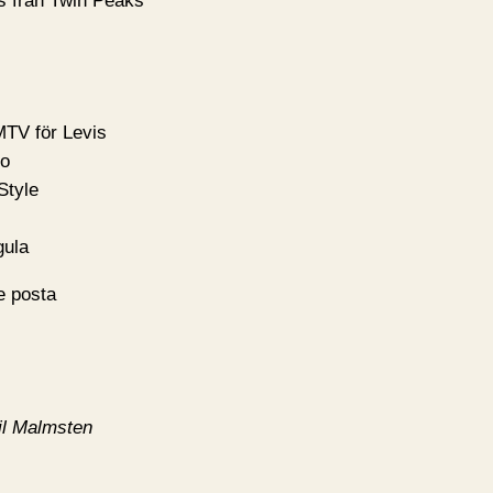
s från Twin Peaks
 MTV för Levis
go
Style
gula
e posta
il Malmsten