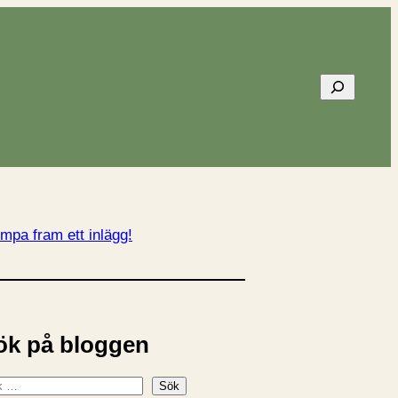
Sök
mpa fram ett inlägg!
ök på bloggen
Sök