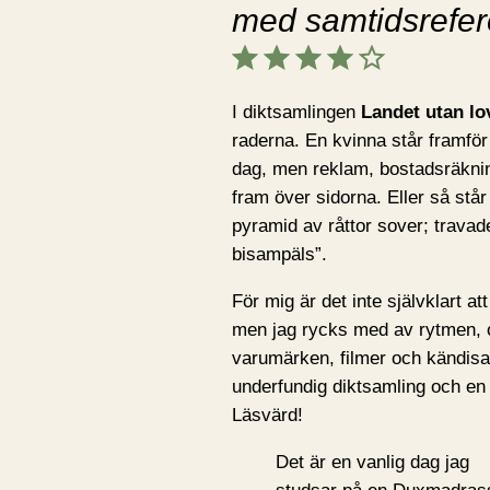
med samtidsrefer
Betyg: 4 av 5.
I diktsamlingen
Landet utan lo
raderna. En kvinna står framför e
dag, men reklam, bostadsräknin
fram över sidorna. Eller så står
pyramid av råttor sover; travad
bisampäls”.
För mig är det inte självklart a
men jag rycks med av rytmen, o
varumärken, filmer och kändisar
underfundig diktsamling och en
Läsvärd!
Det är en vanlig dag jag