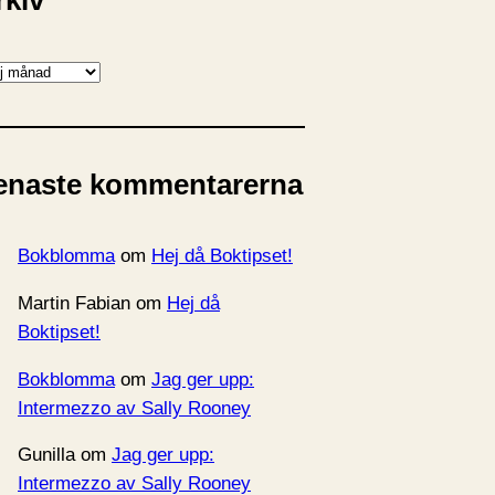
rkiv
enaste kommentarerna
Bokblomma
om
Hej då Boktipset!
Martin Fabian
om
Hej då
Boktipset!
Bokblomma
om
Jag ger upp:
Intermezzo av Sally Rooney
Gunilla
om
Jag ger upp:
Intermezzo av Sally Rooney