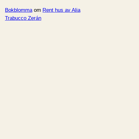
Bokblomma
om
Rent hus av Alia
Trabucco Zerán