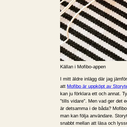
Källan i Mofibo-appen
I mitt äldre inlägg där jag jämf
att
Mofibo är uppköpt av Storyt
kan ju förklara ett och annat. T
”tills vidare”. Men vad ger det
är detsamma i de båda? Mofibo v
man kan följa användare. Storyte
snabbt mellan att läsa och lyss