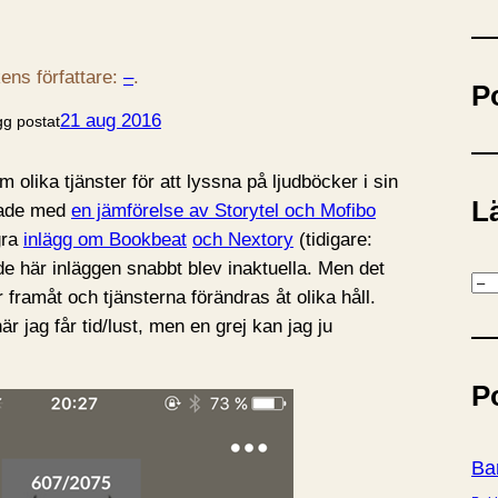
ö
k
ens författare:
–
.
P
21 aug 2016
gg postat
m olika tjänster för att lyssna på ljudböcker i sin
Lä
rjade med
en jämförelse av Storytel och Mofibo
gra
inlägg om Bookbeat
och Nextory
(tidigare:
de här inläggen snabbt blev inaktuella. Men det
K
r framåt och tjänsterna förändras åt olika håll.
a
r jag får tid/lust, men en grej kan jag ju
t
e
P
g
o
r
Ba
i