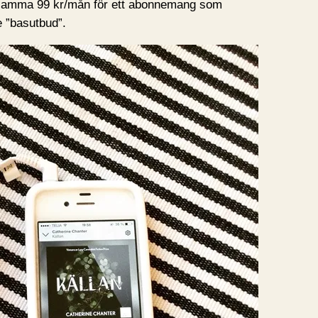
samma 99 kr/mån för ett abonnemang som
re ”basutbud”.