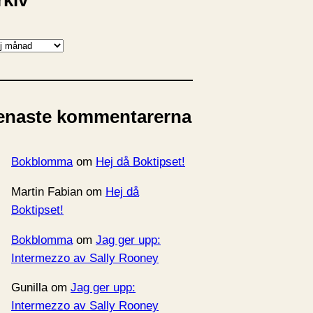
rkiv
enaste kommentarerna
Bokblomma
om
Hej då Boktipset!
Martin Fabian
om
Hej då
Boktipset!
Bokblomma
om
Jag ger upp:
Intermezzo av Sally Rooney
Gunilla
om
Jag ger upp:
Intermezzo av Sally Rooney