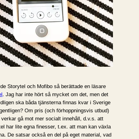
örde Storytel och Mofibo så berättade en läsare
el
. Jag har inte hört så mycket om det, men det
ydligen ska båda tjänsterna finnas kvar i Sverige
 egentligen? Om pris (och förhoppningsvis utbud)
erkar gå mot mer socialt innehåll, d.v.s. att
l har lite egna finesser, t.ex. att man kan växla
na. De satsar också en del på eget material, vad