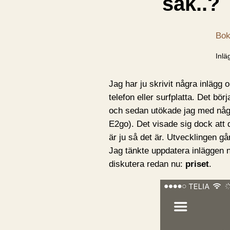
sak..?
Bok
Inlä
Jag har ju skrivit några inlägg o
telefon eller surfplatta. Det bö
och sedan utökade jag med nå
E2go). Det visade sig dock att 
är ju så det är. Utvecklingen gå
Jag tänkte uppdatera inläggen nä
diskutera redan nu:
priset
.