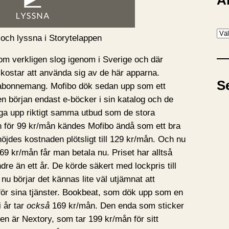
A
A
 och lyssna i Storytelappen
r
k
som verkligen slog igenom i Sverige och där
i
 kostar att använda sig av de här apparna.
S
v
tt abonnemang. Mofibo dök sedan upp som ett
l en början endast e-böcker i sin katalog och de
gga upp riktigt samma utbud som de stora
n för 99 kr/mån kändes Mofibo ändå som ett bra
höjdes kostnaden plötsligt till 129 kr/mån. Och nu
169 kr/mån får man betala nu. Priset har alltså
re än ett år. De körde säkert med lockpris till
 nu börjar det kännas lite väl utjämnat att
 för sina tjänster. Bookbeat, som dök upp som en
i år tar
också
169 kr/mån. Den enda som sticker
ngen är Nextory, som tar 199 kr/mån för sitt