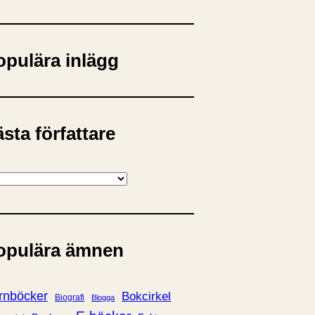
opulära inlägg
sta författare
opulära ämnen
rnböcker
Bokcirkel
Biografi
Blogga