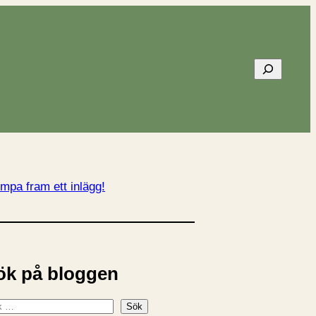
Sök
mpa fram ett inlägg!
ök på bloggen
Sök