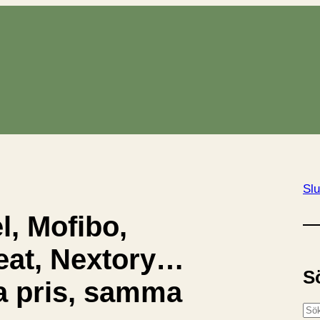
Slu
l, Mofibo,
at, Nextory…
S
 pris, samma
S