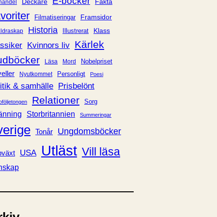
E-böcker
Deckare
Fakta
handel
voriter
Framsidor
Filmatiseringar
Historia
Klass
ldraskap
Illustrerat
Kärlek
ssiker
Kvinnors liv
udböcker
Nobelpriset
Läsa
Mord
eller
Personligt
Nyutkommet
Poesi
itik & samhälle
Prisbelönt
Relationer
Sorg
oföljetongen
änning
Storbritannien
Summeringar
verige
Ungdomsböcker
Tonår
Utläst
Vill läsa
USA
växt
nskap