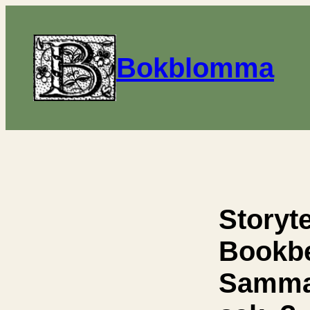
Bokblomma
Storyte
Bookbe
Samma