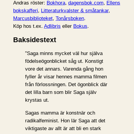
Andras röster:
Bokhora
,
dagensbok.com
,
Ellens
bokskafferi
,
Litteraturkvalster & småtankar
,
Marcusbiblioteket
,
Tonårsboken
.
Köp hos t.ex.
Adlibris
eller
Bokus
.
Baksidestext
”Saga minns mycket väl hur själva
födelseögonblicket såg ut. Konstigt
vore det annars. Varenda gång hon
fyller år visar hennes mamma filmen
från förlossningen. Det ögonblick där
det lilla barn som blir Saga själv
krystas ut.
Sagas mamma är konstnär och
radikalfeminist. Hon lär Saga att det
viktigaste av allt är att bli en stark