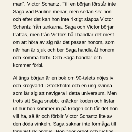
man”, Victor Schantz. Till en början förstår inte
Saga vad Pauline menar, men sedan
ser
hon
och efter det kan hon inte riktigt släppa Victor
Schantz från tankarna. Saga och Victor börjar
träffas, men från Victors håll handlar det mest
om att höra av sig när det passar honom, som
när han är sjuk och ber Saga handla åt honom
och komma förbi. Och Saga handlar och
kommer förbi.
Alltings början är en bok om 90-talets nöjesliv
och krogvärld i Stockholm och en ung kvinna
som lär sig att navigera i detta universum. Men
trots att Saga snabbt knäcker koden och listar
ut hur hon kommer in på krogen och får det hon
vill ha, så är och förblir Victor Schantz lite av
den döda vinkeln. Saga saknar inte förmåga till
feministisk analys. Hon äger ordet och lyckas