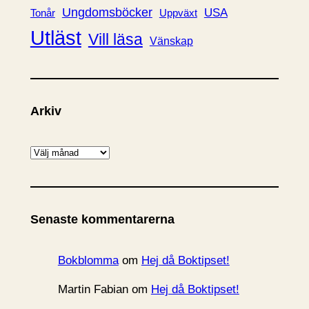
Ungdomsböcker
USA
Uppväxt
Tonår
Utläst
Vill läsa
Vänskap
Arkiv
A
r
k
i
Senaste kommentarerna
v
Bokblomma
om
Hej då Boktipset!
Martin Fabian
om
Hej då Boktipset!