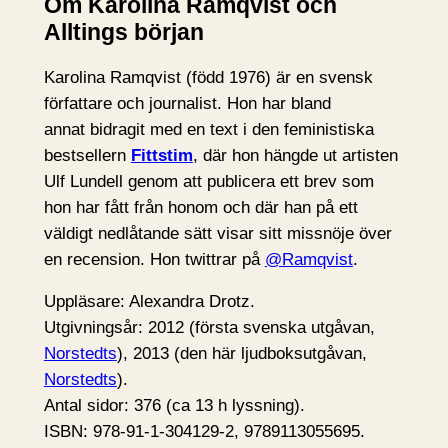
Om Karolina Ramqvist och
Alltings början
Karolina Ramqvist (född 1976) är en svensk
författare och journalist. Hon har bland
annat bidragit med en text i den feministiska
bestsellern
Fittstim
, där hon hängde ut artisten
Ulf Lundell genom att publicera ett brev som
hon har fått från honom och där han på ett
väldigt nedlåtande sätt visar sitt missnöje över
en recension. Hon twittrar på
@Ramqvist
.
Uppläsare: Alexandra Drotz.
Utgivningsår: 2012 (första svenska utgåvan,
Norstedts
), 2013 (den här ljudboksutgåvan,
Norstedts
).
Antal sidor: 376 (ca 13 h lyssning).
ISBN: 978-91-1-304129-2, 9789113055695.