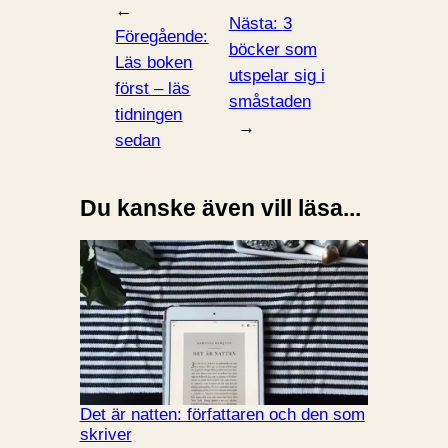
←
Nästa:
3
Föregående:
böcker som
Läs boken
utspelar sig i
först – läs
småstaden
tidningen
→
sedan
Du kanske även vill läsa...
Det är natten: författaren och den som
skriver