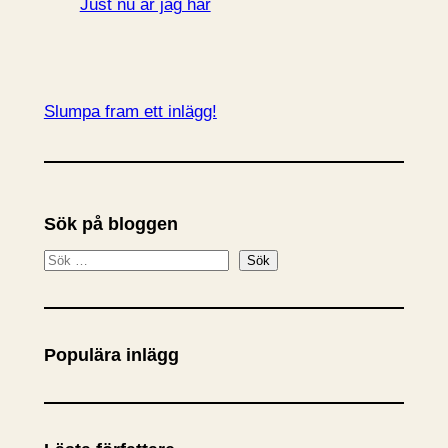
Just nu är jag här
Slumpa fram ett inlägg!
Sök på bloggen
S
Sök
ö
k
Populära inlägg