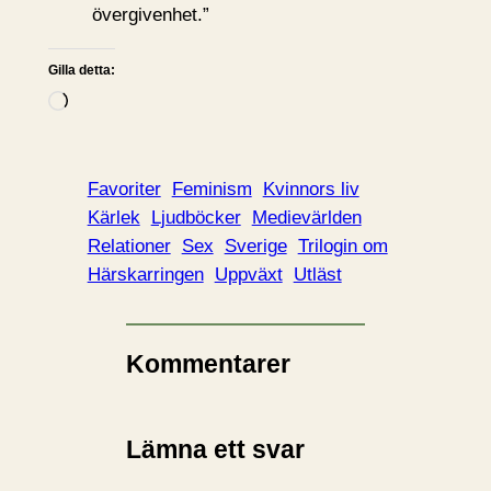
övergivenhet.”
Gilla detta:
L
a
d
d
Favoriter
Feminism
Kvinnors liv
a
Kärlek
Ljudböcker
Medievärlden
r
Relationer
Sex
Sverige
Trilogin om
i
Härskarringen
Uppväxt
Utläst
n
…
Kommentarer
Lämna ett svar