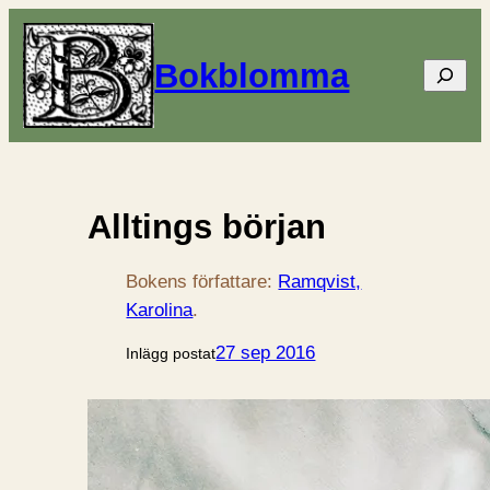
Bokblomma
Sök
Alltings början
Bokens författare:
Ramqvist,
Karolina
.
27 sep 2016
Inlägg postat