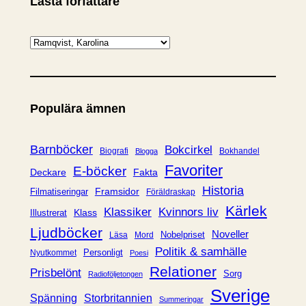
Lästa författare
K
a
t
e
Populära ämnen
g
o
r
Barnböcker
Bokcirkel
Biografi
Bokhandel
Blogga
i
Favoriter
E-böcker
Deckare
Fakta
e
Historia
Framsidor
Filmatiseringar
Föräldraskap
r
Kärlek
Klassiker
Kvinnors liv
Klass
Illustrerat
Ljudböcker
Noveller
Nobelpriset
Läsa
Mord
Politik & samhälle
Personligt
Nyutkommet
Poesi
Relationer
Prisbelönt
Sorg
Radioföljetongen
Sverige
Spänning
Storbritannien
Summeringar