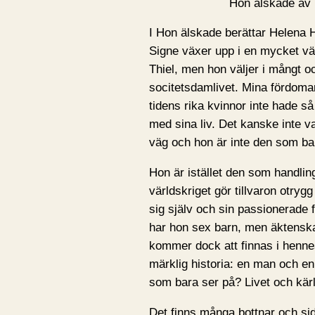
Hon älskade av
I Hon älskade berättar Helena 
Signe växer upp i en mycket väl
Thiel, men hon väljer i mångt o
socitetsdamlivet. Mina fördomar 
tidens rika kvinnor inte hade så
med sina liv. Det kanske inte va
väg och hon är inte den som ba
Hon är istället den som handling
världskriget gör tillvaron otry
sig själv och sin passionerade 
har hon sex barn, men äktenska
kommer dock att finnas i hennes 
märklig historia: en man och en
som bara ser på? Livet och kär
Det finns många bottnar och sid