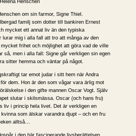
 Helena Henschen
Henschen om sin farmor, Signe Thiel.
bergad familj som dotter till bankiren Ernest
ch mycket ett annat liv än den typiska
lurar mig i alla fall att tro att många av den
 mycket frihet och möjlighet att göra vad de ville
r så, men i alla fall: Signe går verkligen sin egen
ra sitter hemma och väntar på något.
skraftigt tar emot judar i sitt hem när Andra
gg för dem. Hon är den som vågar vara ärlig mot
förälskelse i den gifte mannen Oscar Vogt. Själv
pet slutar i skilsmässa. Oscar (och hans fru)
liv i princip hela livet. Det är verkligen en
 kvinna som älskar varandra djupt – och en fru
leken alltså…
ospår i den här fascinerande livsberättelsen.