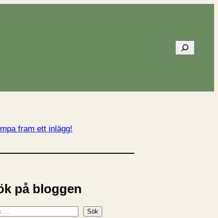
Sök
mpa fram ett inlägg!
ök på bloggen
Sök