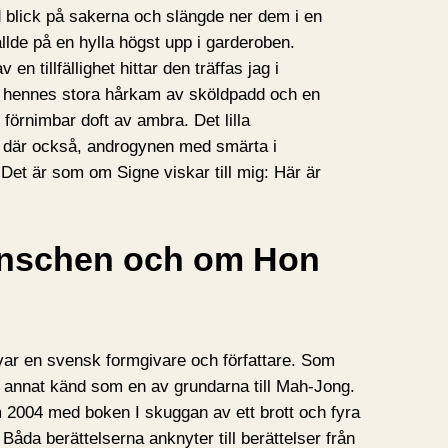
d blick på sakerna och slängde ner dem i en
llde på en hylla högst upp i garderoben.
n tillfällighet hittar den träffas jag i
n, hennes stora hårkam av sköldpadd och en
 förnimbar doft av ambra. Det lilla
s där också, androgynen med smärta i
 Det är som om Signe viskar till mig: Här är
nschen och om Hon
ar en svensk formgivare och författare. Som
d annat känd som en av grundarna till Mah-Jong.
 2004 med boken I skuggan av ett brott och fyra
Båda berättelserna anknyter till berättelser från