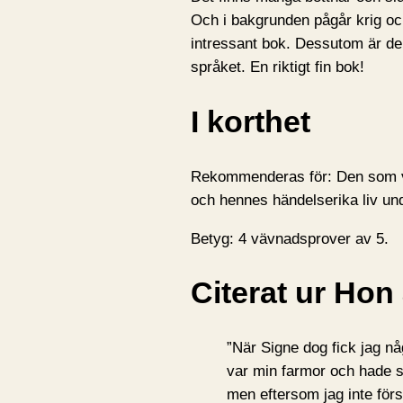
Och i bakgrunden pågår krig och 
intressant bok. Dessutom är den
språket. En riktigt fin bok!
I korthet
Rekommenderas för: Den som vil
och hennes händelserika liv unde
Betyg: 4 vävnadsprover av 5.
Citerat ur Hon
”När Signe dog fick jag n
var min farmor och hade sj
men eftersom jag inte förs