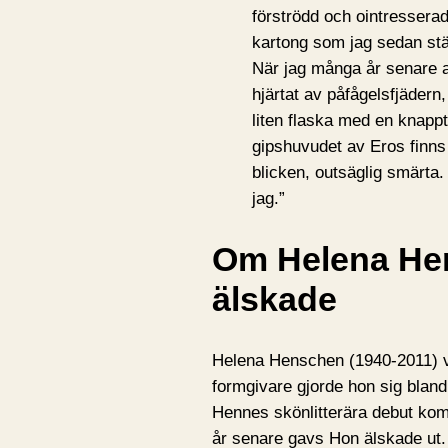
förströdd och ointressera
kartong som jag sedan stä
När jag många år senare av e
hjärtat av påfågelsfjäder
liten flaska med en knappt
gipshuvudet av Eros finn
blicken, outsäglig smärta.
jag.”
Om Helena He
älskade
Helena Henschen (1940-2011) v
formgivare gjorde hon sig blan
Hennes skönlitterära debut kom
år senare gavs Hon älskade ut. 