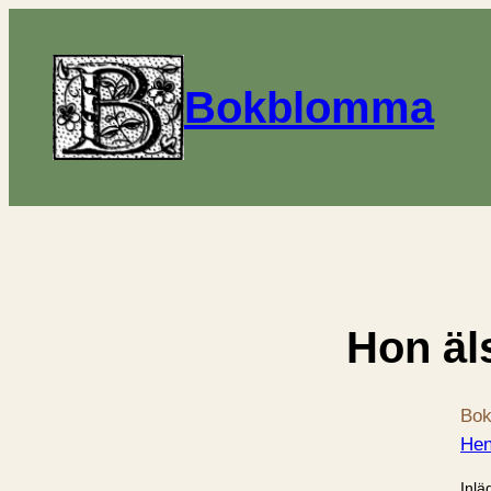
Bokblomma
Hon äl
Bok
Hen
Inlä