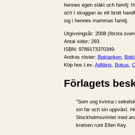
hennes egen släkt och familj: 
och I skuggan av ett brott ha
sig i hennes mammas familj.
Utgivningsår: 2008 (första sve
Antal sidor: 293.
ISBN: 9789173370349.
Andras röster:
Boktanken
,
Bokt
Köp hos t.ex.
Adlibris
,
Bokus
,
Förlagets besk
”Som ung kvinna i sekelski
sin far och sin uppväxt. H
Stockholmsvimlet med anar
kretsen runt Ellen Key.