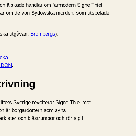
Hon älskade handlar om farmodern Signe Thiel
ndlar om de von Sydowska morden, som utspelade
nska utgåvan,
Brombergs
).
oka
.
CDON
.
rivning
ftets Sverige revolterar Signe Thiel mot
on är borgardottern som syns i
kister och blåstrumpor och rör sig i