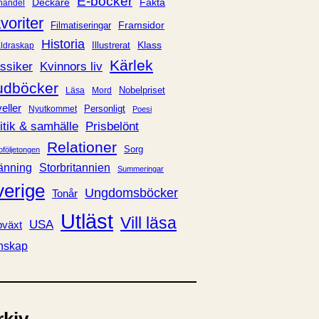
E-böcker
Deckare
Fakta
handel
voriter
Framsidor
Filmatiseringar
Historia
Klass
ldraskap
Illustrerat
Kärlek
ssiker
Kvinnors liv
udböcker
Nobelpriset
Läsa
Mord
eller
Personligt
Nyutkommet
Poesi
itik & samhälle
Prisbelönt
Relationer
Sorg
oföljetongen
änning
Storbritannien
Summeringar
verige
Ungdomsböcker
Tonår
Utläst
Vill läsa
USA
växt
nskap