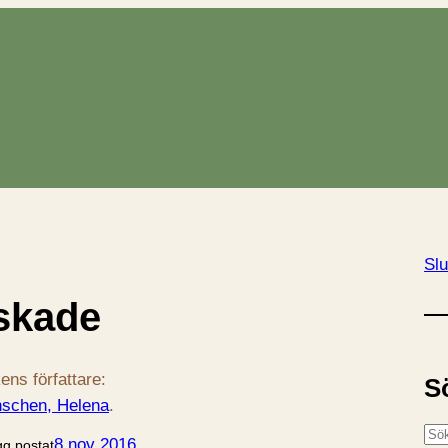
Slu
skade
ens författare:
S
schen, Helena
.
S
8 nov 2016
gg postat