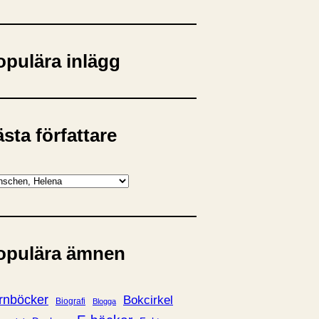
opulära inlägg
sta författare
opulära ämnen
rnböcker
Bokcirkel
Biografi
Blogga