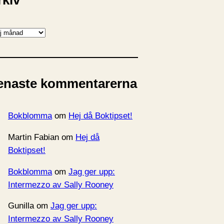
rkiv
enaste kommentarerna
Bokblomma
om
Hej då Boktipset!
Martin Fabian
om
Hej då
Boktipset!
Bokblomma
om
Jag ger upp:
Intermezzo av Sally Rooney
Gunilla
om
Jag ger upp:
Intermezzo av Sally Rooney